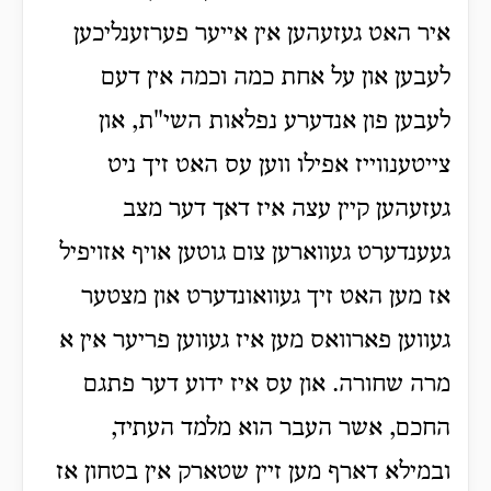
איר האט געזעהען אין אייער פערזענליכען
לעבען און על אחת כמה וכמה אין דעם
לעבען פון אנדערע נפלאות השי"ת, און
צייטענווייז אפילו ווען עס האט זיך ניט
געזעהען קיין עצה איז דאך דער מצב
געענדערט געווארען צום גוטען אויף אזויפיל
אז מען האט זיך געוואונדערט און מצטער
געווען פארוואס מען איז געווען פריער אין א
מרה שחורה. און עס איז ידוע דער פתגם
החכם, אשר העבר הוא מלמד העתיד,
ובמילא דארף מען זיין שטארק אין בטחון אז