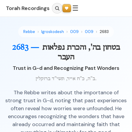
☰
Torah Recordings
Rebbe
Igroskodesh
009
009
2683
בטחון בה', והכרת נפלאות
2683 —
העבר
Trust in G-d and Recognizing Past Wonders
ב"ה, כ"ח אייר, תשי"ד ברוקלין.
The Rebbe writes about the importance of
strong trust in G-d, noting that past experiences
often reveal how worries were unfounded. He
encourages recognizing the wonders that have
already occurred and maintaining faith that