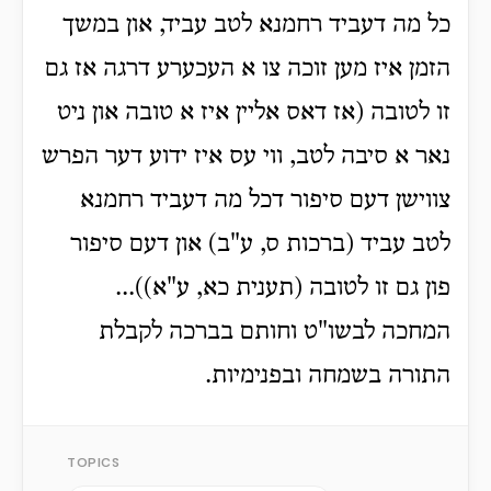
כל מה דעביד רחמנא לטב עביד, און במשך
הזמן איז מען זוכה צו א העכערע דרגה אז גם
זו לטובה (אז דאס אליין איז א טובה און ניט
נאר א סיבה לטב, ווי עס איז ידוע דער הפרש
צווישן דעם סיפור דכל מה דעביד רחמנא
לטב עביד (ברכות ס, ע"ב) און דעם סיפור
פון גם זו לטובה (תענית כא, ע"א))...
המחכה לבשו"ט וחותם בברכה לקבלת
התורה בשמחה ובפנימיות.
TOPICS