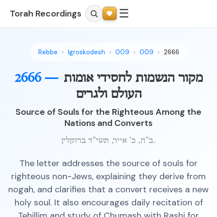
☰
Torah Recordings
Rebbe
Igroskodesh
009
009
2666
מקור הנשמות לחסידי אומות
2666 —
העולם ולגרים
Source of Souls for the Righteous Among the
Nations and Converts
ב"ה, כ' אייר, תשי"ד ברוקלין.
The letter addresses the source of souls for
righteous non-Jews, explaining they derive from
nogah, and clarifies that a convert receives a new
holy soul. It also encourages daily recitation of
Tehillim and study of Chumash with Rashi for