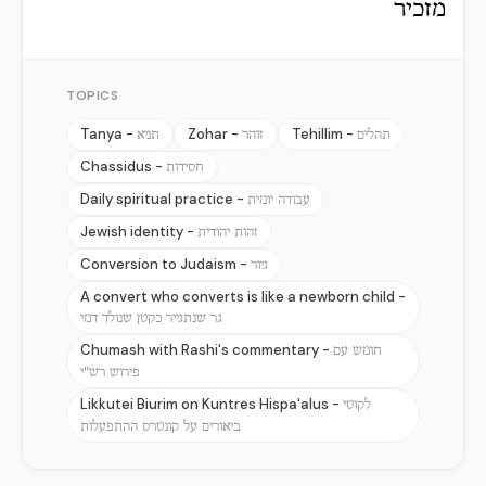
מזכיר
TOPICS
Tanya -
Zohar -
Tehillim -
תהלים
זוהר
תניא
Chassidus -
חסידות
Daily spiritual practice -
עבודה יומית
Jewish identity -
זהות יהודית
Conversion to Judaism -
גיור
A convert who converts is like a newborn child -
גר שנתגייר כקטן שנולד דמי
Chumash with Rashi's commentary -
חומש עם
פירוש רש"י
Likkutei Biurim on Kuntres Hispa'alus -
לקוטי
ביאורים על קונטרס ההתפעלות