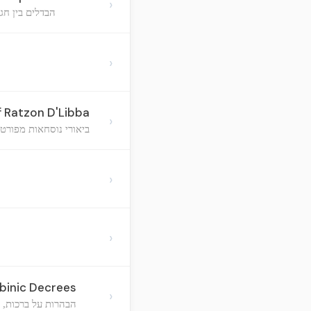
›
הבדלים בין חג
›
f Ratzon D'Libba
›
ביאורי נוסחאות מפורטו
›
›
bbinic Decrees
›
הבהרות על ברכות, 