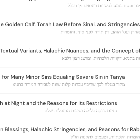
יגה ופסח בנוגע לכשרות ויוצאים מן הכלל
 Golden Calf, Torah Law Before Sinai, and Stringencies
אהרן ועגל הזהב, דין תורה לפני סיני, וחומרות
Textual Variants, Halachic Nuances, and the Concept o
ת בתניא, דקויות הלכתיות, ומושג רצון דלבא
 for Many Minor Sins Equaling Severe Sin in Tanya
מקור בנגלה לכך שריבוי עברות קלות שווה לעבירה חמורה בתניא
 at Night and the Reasons for Its Restrictions
נתינת צדקה בלילה וסיבות ההגבלות שלה
on Blessings, Halachic Stringencies, and Reasons for Ra
חומרות הלכתיות, וטעמים לתקנות חז"ל