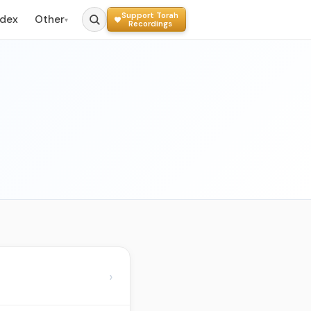
Support Torah
ndex
Other
▾
Recordings
›