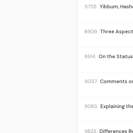
5755.
Yibbum, Hashe
8909.
Three Aspects
8914.
On the Status 
9037.
Comments on 
9083.
Explaining th
9823.
Differences B