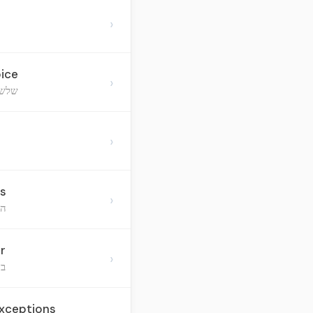
›
oice
›
שלשה
›
ws
›
הע
r
›
בי
Exceptions