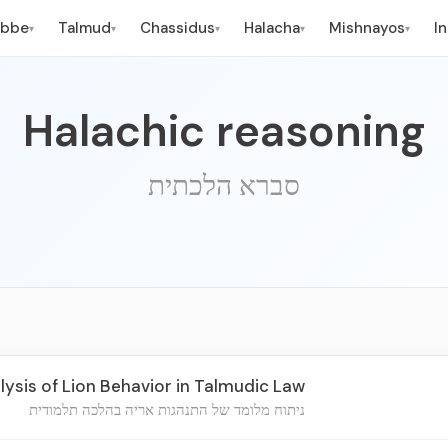
ebbe
Talmud
Chassidus
Halacha
Mishnayos
I
▾
▾
▾
▾
▾
Halachic reasoning
סברא הלכתית
ysis of Lion Behavior in Talmudic Law
ניתוח מלומד של התנהגות אריה בהלכה תלמודית