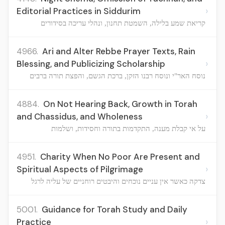
›
Editorial Practices in Siddurim
קריאת שמע בלילה, השמטת תחנון, ונהלי עריכה בסידורים
4966.
Ari and Alter Rebbe Prayer Texts, Rain
›
Blessing, and Publicizing Scholarship
נוסח האר"י ונוסח רבנו הזקן, ברכת הגשם, והפצת תורה ברבים
4884.
On Not Hearing Back, Growth in Torah
›
and Chassidus, and Wholeness
על אי קבלת מענה, התקדמות בתורה וחסידות, ושלמות
4951.
Charity When No Poor Are Present and
›
Spiritual Aspects of Pilgrimage
צדקה כאשר אין עניים נוכחים והיבטים רוחניים של עליה לרגל
5001.
Guidance for Torah Study and Daily
›
Practice