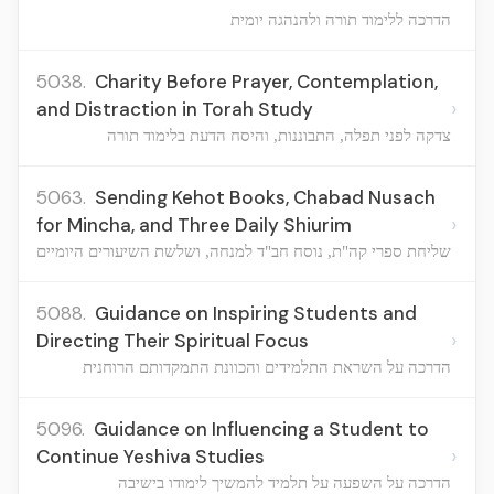
הדרכה ללימוד תורה ולהנהגה יומית
5038.
Charity Before Prayer, Contemplation,
›
and Distraction in Torah Study
צדקה לפני תפלה, התבוננות, והיסח הדעת בלימוד תורה
5063.
Sending Kehot Books, Chabad Nusach
›
for Mincha, and Three Daily Shiurim
שליחת ספרי קה"ת, נוסח חב"ד למנחה, ושלשת השיעורים היומיים
5088.
Guidance on Inspiring Students and
›
Directing Their Spiritual Focus
הדרכה על השראת התלמידים והכוונת התמקדותם הרוחנית
5096.
Guidance on Influencing a Student to
›
Continue Yeshiva Studies
הדרכה על השפעה על תלמיד להמשיך לימודו בישיבה