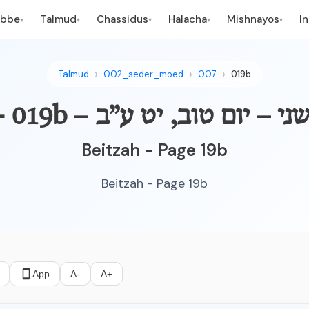
ebbe
Talmud
Chassidus
Halacha
Mishnayos
I
▾
▾
▾
▾
▾
Talmud
002_seder_moed
007
019b
צה – פרק שני – יום טוב, יט ע”ב
Beitzah - Page 19b
Beitzah - Page 19b
App
A-
A+