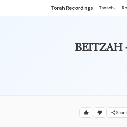
Torah Recordings
Tanach
R
▾
Share