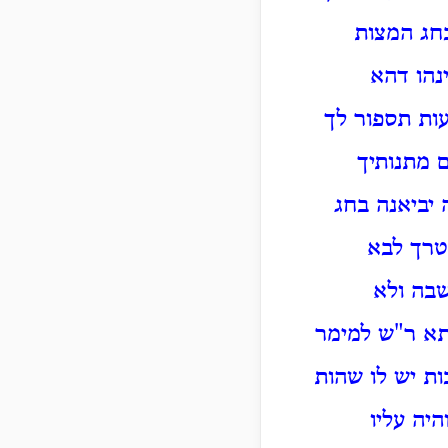
חג המצות
נהו דהא
עות תספור לך
 מתנותיך
 יביאנה בחג
צטרך לבא
שבה ולא
תא ר"ש למימר
ות יש לו שהות
יה עליו