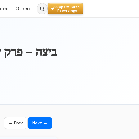
Support Torah
ndex
Other
▾
Recordings
BEITZAH - 019b – בי
← Prev
Next →