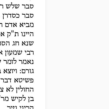
סבר שלש רגל
סבר כסדרן א
מביא אדם תו
היינו ת"ק אל
שנא חג הסוכ
רבי שמעון א
נאמר לומר ש
גורם: ויוצא
פשיטא דבר ש
החולין לא צ
בן לקיש מר' 
הריני נזיר