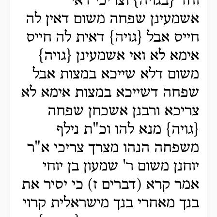
וחד {בגויה} וצריכי דאי
אשמעינן שפחה משום דאין לה
חייס אבל {גויה} דאית לה חייס
אימא לא ואי אשמעינן {גויה}
משום דלא שייכא במצות אבל
שפחה דשייכא במצות אימא לא
צריכא ורבנן אשכחן שפחה
{גויה} מנא להו וכ"ת נילף
משפחה הנהו מצרך צריכי א"ר
יוחנן משום ר' שמעון בן יוחי
אמר קרא (דברים ז) כי יסיר את
בנך מאחרי בנך מישראלית קרוי