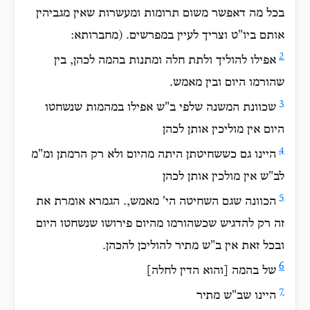
בכל מה דאפשר משום תרומות ומעשרות שאין מגביהין
אותם ביו"ט וצריך לעיין במפרשים. (מחברותא:
2
אפילו להוליך ולתת חלה ומתנות בהמה לכהן, בין
שהורמו היום ובין מאמש.
3
שכוונת המשנה שלפי ב"ש אפילו במהמות שנשחטו
היום אין מוליכין אותן לכהן
4
היינו גם כששחיטתן היתה מהיום ולא רק הרמתן ומ"מ
לב"ש אין מולכין אותן לכהן
5
הכוונה שגם השחיטה הי' מאמש,. הגמרא אומרת את
זה רק להדגיש שכשהורמו מהיום פירושו שנשחטו היום
ובכל זאת אין ב"ש מתיר להוליכן להכהן.
6
של בהמה [והוא הדין לחלה]
7
היינו שב"ש מתיר