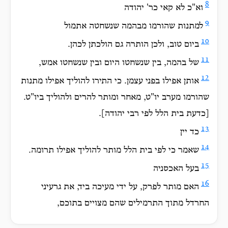
8
וא"כ לא קאי כר' יהודה
9
למתנות שהורמו מבהמה שנשחטה אתמול
10
ביום טוב, ולכן הותרה גם הולכתן לכהן.
11
של בהמה, בין שנשחטו היום ובין שנשחטו אמש,
12
אותן אפילו בפני עצמן. כי התירו להוליך אפילו מתנות
שהורמו מערב יו"ט, מאחר ומותר להרים ולהוליך ביו"ט.
[כדעת בית הלל לפי רבי יהודה].
13
כד יין
14
שאמר כי לפי בית הלל מותר להוליך אפילו תרומה.
15
בעל האכסניה
16
האם מותר לפרק, על ידי מעיכה ביד, את גרעיני
החרדל מתוך התרמילים שהם מצויים בתוכם,