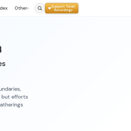
Support Torah
ndex
Other
▾
Recordings
ת
es
ndaries,
 but efforts
atherings