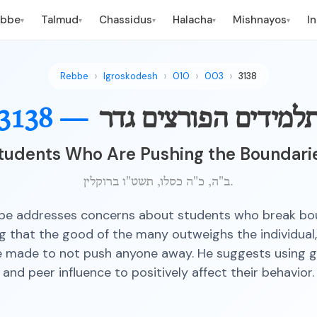
ebbe
Talmud
Chassidus
Halacha
Mishnayos
I
▾
▾
▾
▾
▾
Rebbe
Igroskodesh
010
003
3138
3138 —
למידים הפורצים גדר
tudents Who Are Pushing the Boundari
ב"ה, כ"ה כסלו, תשט"ו ברוקלין.
be addresses concerns about students who break bou
 that the good of the many outweighs the individual,
e made to not push anyone away. He suggests using g
and peer influence to positively affect their behavior.