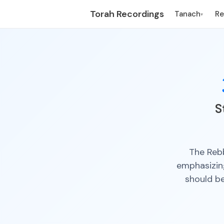
Torah Recordings
Tanach
R
▾
S
The Reb
emphasizing
should b