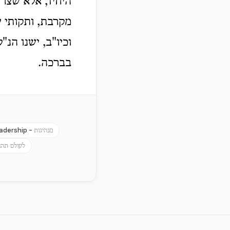
היחיד, אלא שצרי
מקרבת, ותקותי ש
וכיו"ב, ישנו ...
בברכה.
adership -
מנהיגות
לעולם תהא