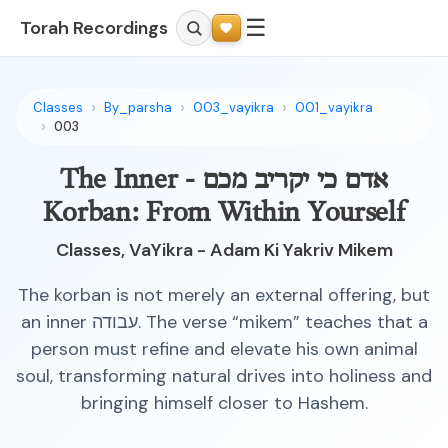
☰
Torah Recordings
Classes
By_parsha
003_vayikra
001_vayikra
003
אדם כי יקריב מכם - The Inner
Korban: From Within Yourself
Classes, VaYikra - Adam Ki Yakriv Mikem
The korban is not merely an external offering, but
an inner עבודה. The verse “mikem” teaches that a
person must refine and elevate his own animal
soul, transforming natural drives into holiness and
bringing himself closer to Hashem.