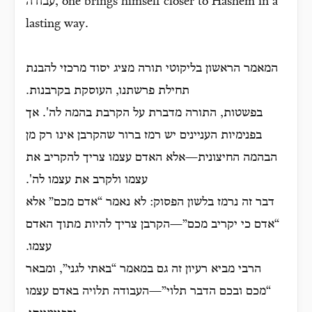
עבודה, one brings himself closer to Hashem in a
lasting way.
המאמר הראשון בליקוטי תורה מציג יסוד מרכזי להבנת
תחילת פרשתנו, העוסקת בקרבנות.
בפשטות, התורה מדברת על הקרבת בהמה לה'. אך
בפנימיות העניינים יש רמז ברור שהקרבן אינו רק מן
הבהמה החיצונית—אלא האדם עצמו צריך להקריב את
עצמו ולקרב את עצמו לה'.
דבר זה נרמז בלשון הפסוק: לא נאמר “אדם מכם” אלא
“אדם כי יקריב מכם”—הקרבן צריך להיות מתוך האדם
עצמו.
הרבי מביא רעיון זה גם במאמר “באתי לגני”, ומבאר
“מכם ובכם הדבר תלוי”—העבודה תלויה באדם עצמו