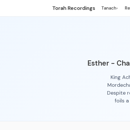
Torah Recordings
Tanach
R
▾
Esther - Cha
King Ac
Mordechai
Despite r
foils 