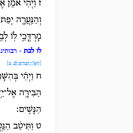
ז וַיְהִ֨י אֹמֵ֜ן א
וְהַנַּֽעֲרָ֤ה יְפַת
מָרְדֳּכַ֛י ל֖וֹ לְב
לו לבת
- רבותינ
[רש"י דברים לב, כ]
ח וַיְהִ֗י בְּהִשָּׁ
הַבִּירָ֖ה אֶל־יַ֣ד
הַנָּשִֽׁים׃
ט וַתִּיטַ֨ב הַנַּֽע