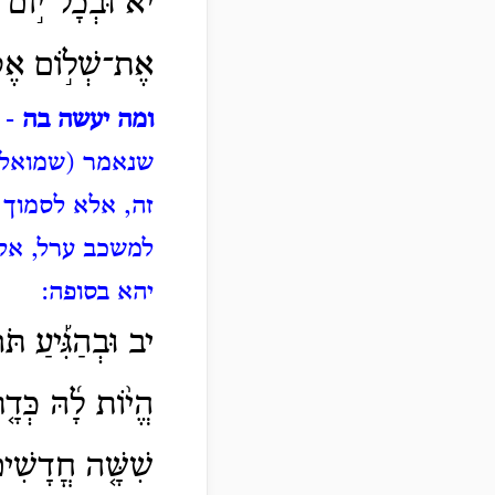
יא וּבְכָל־י֣וֹם וָ
אֶת־שְׁל֣וֹם אֶסְתּ
ומה יעשה בה
- 
שנאמר (שמואל א
זה, אלא לסמוך 
למשכב ערל, אל
יהא בסופה:
יב וּבְהַגִּ֡יעַ תֹּ
הֱי֨וֹת לָ֜הּ כְּדָ֤
שִׁשָּׁ֤ה חֳדָשִׁים֙