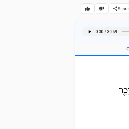
Share
C
כַ֤ר