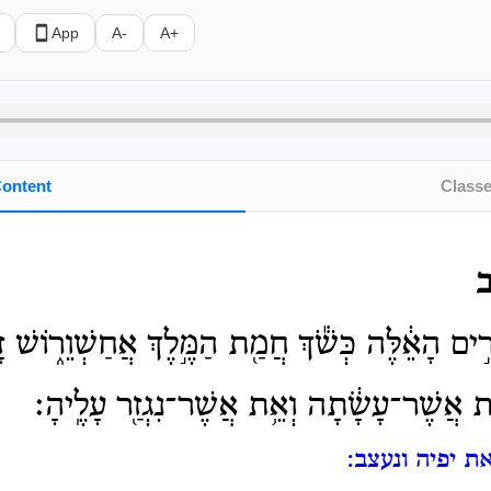
App
A-
A+
ontent
Class
ים הָאֵ֔לֶּה כְּשֹׁ֕ךְ חֲמַ֖ת הַמֶּ֣לֶךְ אֲחַשְׁוֵר֑וֹשׁ זָ
ֵ֣ת אֲשֶׁר־עָשָׂ֔תָה וְאֵ֥ת אֲשֶׁר־נִגְזַ֖ר עָלֶֽיהָ׃
ת יפיה ונעצב: