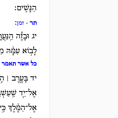
הַנָּשִֽׁים׃
:
תר
- זמן
יג וּבָזֶ֕ה הַֽנַּע
לָב֣וֹא עִמָּ֔הּ מִ
כל אשר תאמר
-
יד
בָּעֶ֣רֶב
׀ הִ֣
אֶל־יַ֧ד שַֽׁעַשְׁג
אֶל־הַמֶּ֔לֶךְ כִּ֣