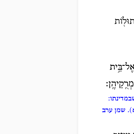
ְתוּל֖וֹת
ֶל־בֵּ֣ית
ְרֻֽקֵיהֶֽן׃
במדינתו:
א).
שמן ערב