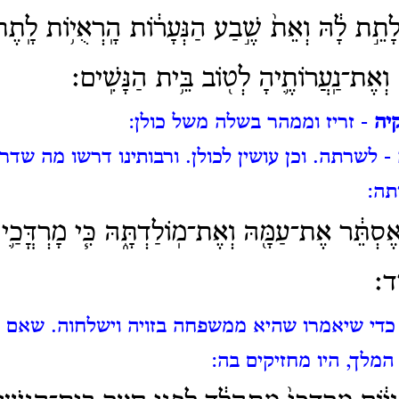
לָתֵ֣ת לָ֔הּ וְאֵת֙ שֶׁ֣בַע הַנְּעָר֔וֹת הָֽרְאֻי֥וֹת לָֽתֶ
֧הָ וְאֶת־נַֽעֲרוֹתֶ֛יהָ לְט֖וֹב בֵּ֥ית הַנָּשִֽׁים׃
יה
- זריז וממהר בשלה משל כולן:
- לשרתה.
וכן עושין לכולן.
ורבותינו דרשו מה שדרש
תה:
סְתֵּ֔ר אֶת־עַמָּ֖הּ וְאֶת־מֽוֹלַדְתָּ֑הּ כִּ֧י מָרְדֳּכַ֛י צ
יד׃
כדי שיאמרו שהיא ממשפחה בזויה וישלחוה.
שאם י
לך, היו מחזיקים בה: