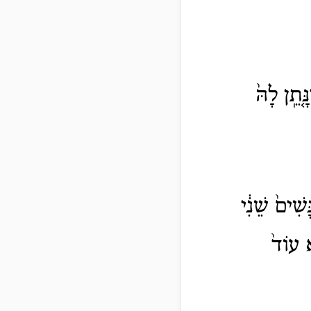
תֵֽן לָהּ֙
ִׁים֙ שֵׁנִ֔י
א עוֹד֙