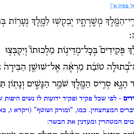
' פסוק א']
ֵֽי־הַמֶּ֖לֶךְ מְשָֽׁרְתָ֑יו יְבַקְשׁ֥וּ לַמֶּ֛לֶךְ נְעָר֥וֹת בּ
׃
ֶךְ פְּקִידִים֮ בְּכָל־מְדִינ֣וֹת מַלְכוּתוֹ֒ וְיִקְבְּצ֣וּ
־בְ֠תוּלָה טוֹבַ֨ת מַרְאֶ֜ה אֶל־שׁוּשַׁ֤ן הַבִּירָה֙ א
ד הֵגֶ֛א סְרִ֥יס הַמֶּ֖לֶךְ שֹׁמֵ֣ר הַנָּשִׁ֑ים וְנָת֖וֹן תַּמ
דים
- לפי שכל פקיד ופקיד ידועות לו נשים היפות ש
ברים המצחצחין.
כמו, "ומורק ושוטף" (ויקרא ו, כ
שמים המטהרין ומעדנין את הבשר: