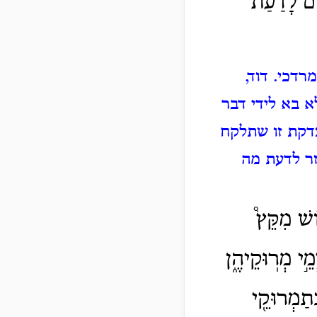
ים לָדַ֨עַת֙
ומרדכי.
דוד,
א בא לידי דבר
צדקת זו שתלקח
ר לדעת מה
ֹשׁ מִקֵּץ֩
מֵ֣י מְרֽוּקֵיהֶ֑ן
ְתַמְרוּקֵ֖י