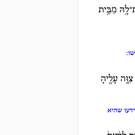
ת־לָ֖הּ מִבֵּ֣ית
ו:
ִוָּ֥ה עָלֶ֖יהָ
דעו שהיא