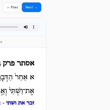
← Prev
Next →
es
אסתר פרק ב
א אַחַר֙ הַדְּבָרִ֣
אֶת־וַשְׁתִּי֙ וְא
זכר את ושתי
- א