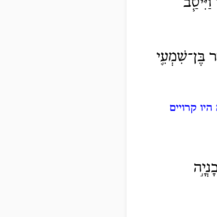
וַיִּיטַ֧ב
יר בֶּן־שִׁמְעִ֛י
היו קרויים
נְיָ֣ה