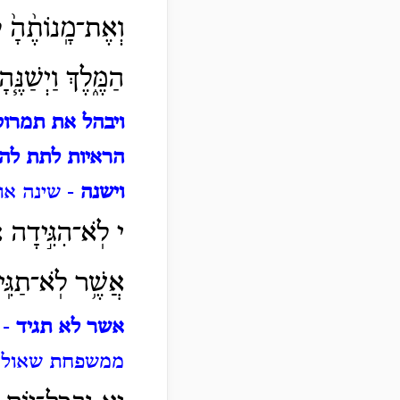
וְאֶת־מָֽנוֹתֶ֨הָ֙ 
הַמֶּ֑לֶךְ וַיְשַׁנֶּ
ויבהל את תמרוק
הראיות לתת לה
וישנה
- שינה או
י לֹֽא־הִגִּ֣ידָה אֶ
אֲשֶׁ֥ר לֹֽא־תַגִּֽ
אשר לא תגיד
- 
ממשפחת שאול המ