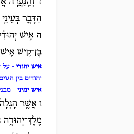
ד וְהַֽנַּעֲרָ֗ה אֲשׁ
הַדָּבָ֛ר בְּעֵינֵ֥י 
ה אִ֣ישׁ יְהוּדִ֔י ה
בֶּן־קִ֖ישׁ אִ֥ישׁ י
איש יהודי
- על ש
יהודים בין הגוי
איש ימיני
- מבני
ו אֲשֶׁ֤ר הָגְלָה֙ 
מֶֽלֶךְ־יְהוּדָ֑ה אֲ