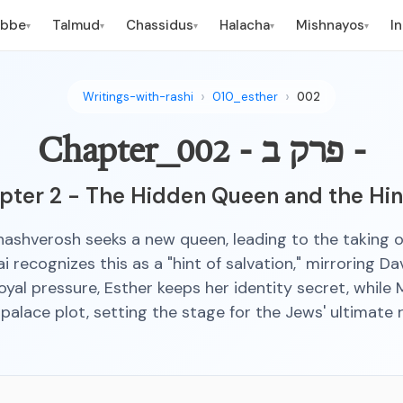
ebbe
Talmud
Chassidus
Halacha
Mishnayos
I
▾
▾
▾
▾
▾
Writings-with-rashi
010_esther
002
Chapter_002 - פרק ב -
pter 2 - The Hidden Queen and the Hint
hashverosh seeks a new queen, leading to the taking of
 recognizes this as a "hint of salvation," mirroring Davi
oyal pressure, Esther keeps her identity secret, while
a palace plot, setting the stage for the Jews' ultimate 