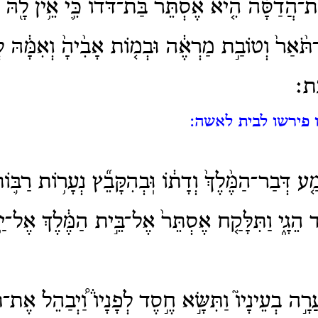
ֶת־הֲדַסָּ֗ה הִ֤יא אֶסְתֵּר֙ בַּת־דֹּד֔וֹ כִּ֛י אֵ֥ין לָ֖הּ 
־תֹּ֨אַר֙ וְטוֹבַ֣ת מַרְאֶ֔ה וּבְמ֤וֹת אָבִ֨יהָ֙ וְאִמָּ֔הּ ל
ַֽת׃
ו פירשו לבית לאשה:
מַ֤ע דְּבַר־הַמֶּ֨לֶךְ֙ וְדָת֔וֹ וּֽבְהִקָּבֵ֞ץ נְעָר֥וֹת רַבּ֛
 הֵגָ֑י וַתִּלָּקַ֤ח אֶסְתֵּר֙ אֶל־בֵּ֣ית הַמֶּ֔לֶךְ אֶל־יַ֥
ֲרָ֣ה בְעֵינָיו֮ וַתִּשָּׂ֣א חֶ֣סֶד לְפָנָיו֒ וַ֠יְבַהֵל אֶת־ת