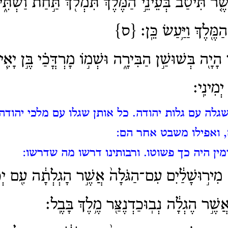
ֶ֤ר תִּיטַב֙ בְּעֵינֵ֣י הַמֶּ֔לֶךְ תִּמְלֹ֖ךְ תַּ֣חַת וַשְׁתִּ֑י 
הַמֶּ֖לֶךְ וַיַּ֥עַשׂ כֵּֽן׃ {ס}
ָיָ֖ה בְּשׁוּשַׁ֣ן הַבִּירָ֑ה וּשְׁמ֣וֹ מָרְדֳּכַ֗י בֶּ֣ן יָאִ֧
ְמִינִֽי׃
גלה עם גלות יהודה.
כל אותן שגלו עם מלכי יהודה 
ם, ואפילו משבט אחר הם:
מין היה כך פשוטו.
ורבותינו דרשו מה שדרשו:
מִיר֣וּשָׁלַ֔יִם עִם־הַגֹּלָה֙ אֲשֶׁ֣ר הָגְלְתָ֔ה עִ֖ם יְכָ
שֶׁ֣ר הֶגְלָ֔ה נְבֽוּכַדְנֶצַּ֖ר מֶ֥לֶךְ בָּבֶֽל׃