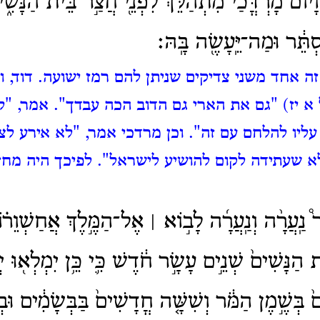
י֔וֹם מָרְדֳּכַי֙ מִתְהַלֵּ֔ךְ לִפְנֵ֖י חֲצַ֣ר בֵּית־הַנָּשִׁ֑
ֵ֔ר וּמַה־יֵּֽעָשֶׂ֖ה בָּֽהּ׃
זה אחד משני צדיקים שניתן להם רמז ישועה.
דוד, 
 יז) "גם את הארי גם הדוב הכה עבדך".
אמר, "ל
עליו להלחם עם זה".
וכן מרדכי אמר, "לא אירע ל
א שעתידה לקום להושיע לישראל".
לפיכך היה מחז
ר֩ נַֽעֲרָ֨ה וְנַֽעֲרָ֜ה לָב֣וֹא ׀ אֶל־הַמֶּ֣לֶךְ אֲחַשְׁוֵר֗ו
ת הַנָּשִׁים֙ שְׁנֵ֣ים עָשָׂ֣ר חֹ֔דֶשׁ כִּ֛י כֵּ֥ן יִמְלְא֖וּ יְ
 בְּשֶׁ֣מֶן הַמֹּ֔ר וְשִׁשָּׁ֤ה חֳדָשִׁים֙ בַּבְּשָׂמִ֔ים וּב