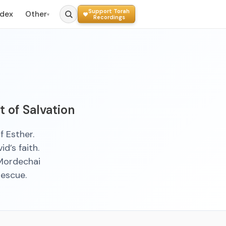
Support Torah
ndex
Other
▾
Recordings
 of Salvation
 Esther.
d’s faith.
 Mordechai
rescue.