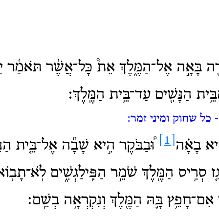
ֲרָ֖ה בָּאָ֣ה אֶל־הַמֶּ֑לֶךְ אֵת֩ כָּל־אֲשֶׁ֨ר תֹּאמַ֜ר יִנָּ֤
בֵּ֥ית הַנָּשִׁ֖ים עַד־בֵּ֥ית הַמֶּֽלֶךְ׃
 כל שחוק ומיני זמר:
[1]
יא בָאָ֗ה
וּ֠בַבֹּקֶר הִ֣יא שָׁבָ֞ה אֶל־בֵּ֤ית הַנָּש
ַ֛ז סְרִ֥יס הַמֶּ֖לֶךְ שֹׁמֵ֣ר הַפִּֽילַגְשִׁ֑ים לֹֽא־תָב֥וֹ
י אִם־חָפֵ֥ץ בָּ֛הּ הַמֶּ֖לֶךְ וְנִקְרְאָ֥ה בְשֵֽׁם׃