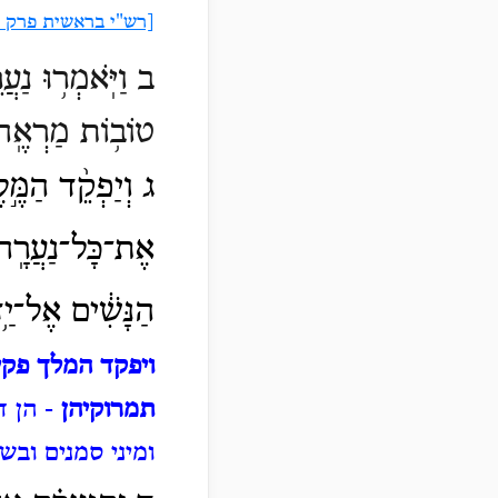
[רש"י בראשית פרק ח
ב וַיֹּֽאמְר֥וּ נַעֲר
טוֹב֥וֹת מַרְאֶֽה
ג וְיַפְקֵ֨ד הַמֶּ֣ל
אֶת־כָּל־נַעֲרָֽה
הַנָּשִׁ֔ים אֶל־יַ֥
ויפקד המלך פקי
תמרוקיהן
- הן ד
ומיני סמנים וב