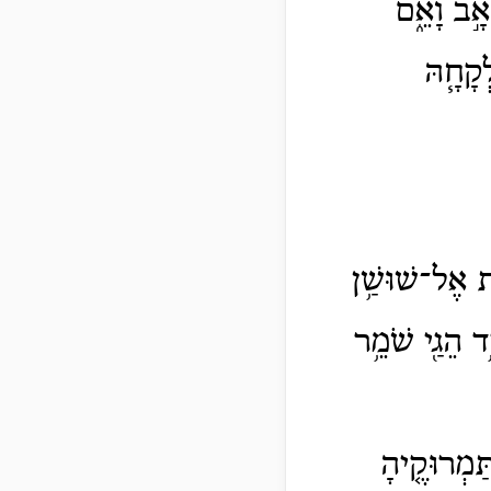
אָ֣ב וָאֵ֑ם
ְקָחָ֧הּ
וֹת אֶל־שׁוּשַׁ֥ן
ד הֵגַ֖י שֹׁמֵ֥ר
ַּמְרוּקֶ֤יהָ