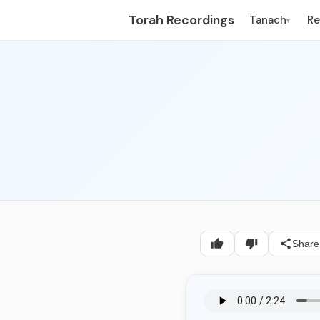
Torah Recordings
Tanach
R
▾
Share