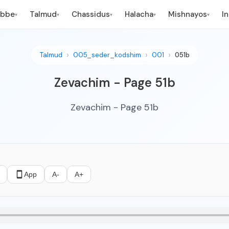
ebbe
Talmud
Chassidus
Halacha
Mishnayos
I
▾
▾
▾
▾
▾
Talmud
005_seder_kodshim
001
051b
Zevachim - Page 51b
Zevachim - Page 51b
App
A-
A+