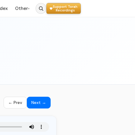
Support Torah
ndex
Other
▾
Recordings
← Prev
Next →