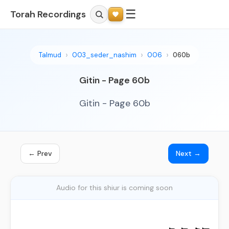
☰
Torah Recordings
Talmud
003_seder_nashim
006
060b
Gitin - Page 60b
Gitin - Page 60b
← Prev
Next →
Audio for this shiur is coming soon