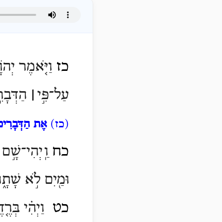
כז
וַיֹּ֤אמֶר יְהֹ
עַל־פִּ֣י
׀
הַדְּבָרִ
(כז)
אֶת הַדְּבָרִים
כח
וַֽיְהִי־שָׁ֣ם 
וּמַ֖יִם לֹ֣א שָׁתָ֑
כט
וַיְהִ֗י בְּרֶ