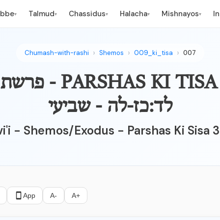
ebbe
Talmud
Chassidus
Halacha
Mishnayos
I
▾
▾
▾
▾
▾
Chumash-with-rashi
Shemos
009_ki_tisa
007
AS KI TISA 34:27-35
לד:כז-לה - שביעי
vi'i - Shemos/Exodus - Parshas Ki Sisa 
App
A-
A+