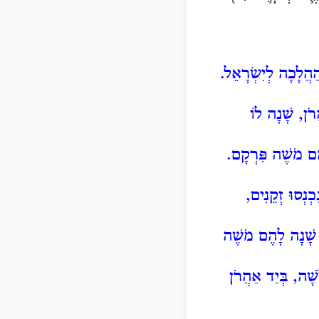
ַהֲלָכָה לְיִשְׂרָאֵל.
רֹן, שָׁנָה לוֹ
ָהֶם מֹשֶׁה פִּרְקָם.
ְנְסוּ זְקֵנִים,
, שָׁנָה לָהֶם מֹשֶׁה
ֹשָׁה, בְּיַד אַהֲרֹן