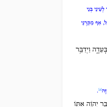
עֵינֵי בְּנֵי
ל, אַף מִקַּרְנֵי
ּעֵדָ֑ה וַיְדַבֵּ֥ר
ֶּה
[4]
.
ֶּ֧ר יְהֹוָ֛ה אִתּ֖וֹ