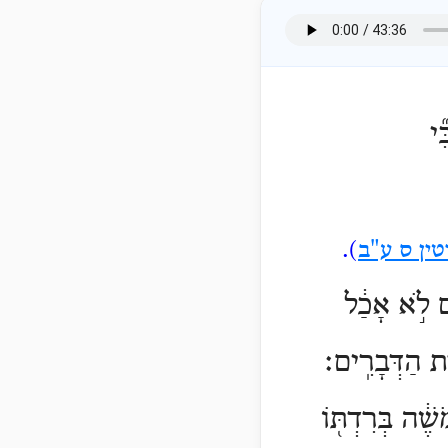
֞י
טין ס ע"ב
).
ֶם לֹ֣א אָכַ֔ל
ֶת הַדְּבָרִֽים׃
שֶׁ֔ה בְּרִדְתּ֖וֹ