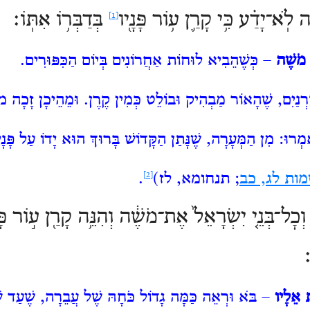
 לֹֽא־יָדַ֗ע כִּ֥י קָרַ֛ן
ע֥וֹר פָּנָ֖יו
בְּדַבְּר֥וֹ אִתּֽוֹ׃
[1]
ת מֹשֶׁה
– כְּשֶׁהֵבִיא לוּחוֹת אַחֲרוֹנִים בְּיוֹם הַכִּפּוּרִים.
ְנַיִם, שֶׁהָאוֹר מַבְהִיק וּבוֹלֵט כְּמִין קֶרֶן. וּמֵהֵיכָן זָכָה מֹש
מְרוּ: מִן הַמְּעָרָה, שֶׁנָּתַן הַקָּדוֹשׁ בָּרוּךְ הוּא יָדוֹ עַל פָּנָי
ות לג, כב
;
תנחומא, לז
)
[2]
.
 וְכׇל־בְּנֵ֤י יִשְׂרָאֵל֙ אֶת־מֹשֶׁ֔ה וְהִנֵּ֥ה קָרַ֖ן ע֣וֹר פָּנָ֑י
ׁת אֵלָיו
– בֹּא וּרְאֵה כַּמָּה גָדוֹל כֹּחָהּ שֶׁל עֲבֵרָה, שֶׁעַד שֶׁ