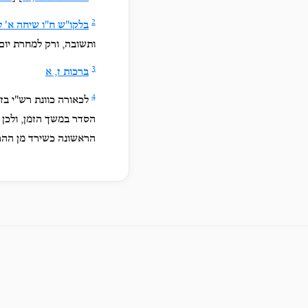
2
בלקו
"ש ח"ו שיחה א' 
ותשובה, ורק למחרת יום 
3
ברכות ז, א
4
לכאורה כוונת רש"י בז
הסדר במשך הזמן, ולכן ה
הראשונה כשירד מן ההר 