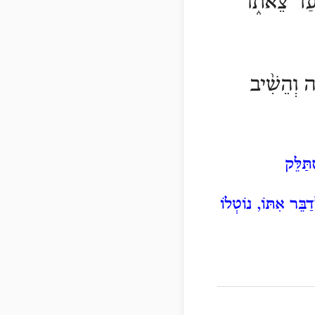
ה עַד־צֵאת֑וֹ
֑ה וְהֵשִׁ֨יב
ַּלֵּק
דַבֵּר אִתּוֹ, נוֹטְלוֹ