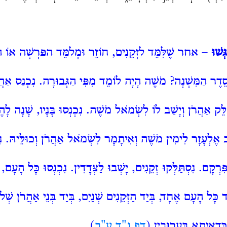
ּשׁוּ
– אַחַר שֶׁלִּמֵּד לַזְּקֵנִים, חוֹזֵר וּמְלַמֵּד הַפַּרְשָׁה אוֹ ה
סֵדֶר הַמִּשְׁנָה? מֹשֶׁה הָיָה לוֹמֵד מִפִּי הַגְּבוּרָה. נִכְנַס אַהֲ
ּלֵּק אַהֲרֹן וְיָשַׁב לוֹ לִשְׂמֹאל מֹשֶׁה. נִכְנְסוּ בָּנָיו, שָׁנָה ל
ׁב אֶלְעָזָר לִימִין מֹשֶׁה וְאִיתָמָר לִשְׂמֹאל אַהֲרֹן וְכוּלֵּיהּ. נִכ
רְקָם. נִסְתַּלְּקוּ זְקֵנִים, יָשְׁבוּ לַצְּדָדִין. נִכְנְסוּ כָּל הָעָם
 כָּל הָעָם אֶחָד, בְּיַד הַזְּקֵנִים שְׁנַיִם, בְּיַד בְּנֵי אַהֲרֹן שְׁל
כִּדְאִיתָא בְּעֵרוּבִין (
דף נ"ד ע"ב
).