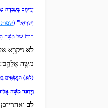
יְדֵיהֶם בָּעֲבֵרָה מ
יִשְׂרָאֵל" (
שמות כ
הוֹדוֹ שֶׁל מֹשֶׁה הָיו
לא
וַיִּקְרָ֤א אֲלֵ
מֹשֶׁ֖ה אֲלֵהֶֽם׃
(לא)
הַנְּשִׂאִים בָּ
וַיְדַבֵּר מֹשֶׁה אֲלֵי
לב
וְאַחֲרֵי־כֵ֥ן נִ