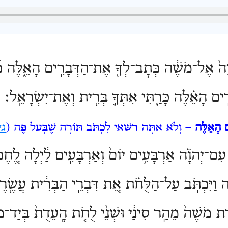
וָה֙ אֶל־מֹשֶׁ֔ה כְּתׇב־לְךָ֖ אֶת־הַדְּבָרִ֣ים הָאֵ֑לֶּה כִּ
֣ים הָאֵ֗לֶּה כָּרַ֧תִּי אִתְּךָ֛ בְּרִ֖ית וְאֶת־יִשְׂרָאֵֽל׃
 הָאֵלֶּה
– וְלֹא
אַתָּה רַשַּׁאי לִכְתֹּב תּוֹרָה שֶׁבְּעַל פֶּה (
גי
עִם־יְהֹוָ֗ה אַרְבָּעִ֥ים יוֹם֙ וְאַרְבָּעִ֣ים לַ֔יְלָה לֶ֚ח
ה וַיִּכְתֹּ֣ב עַל־הַלֻּחֹ֗ת אֵ֚ת דִּבְרֵ֣י הַבְּרִ֔ית עֲשֶׂ֖ר
֤דֶת מֹשֶׁה֙ מֵהַ֣ר סִינַ֔י וּשְׁנֵ֨י לֻחֹ֤ת הָֽעֵדֻת֙ בְּיַד־מֹ