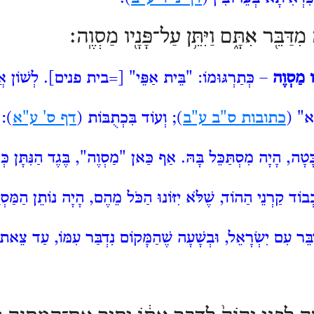
 מִדַּבֵּ֖ר אִתָּ֑ם וַיִּתֵּ֥ן עַל־פָּנָ֖יו מַסְוֶֽה׃
ָיו מַסְוֶה
– כְּתַרְגּוּמוֹ: "בֵּית אַפֵּי" [=בית פנים]. לְשׁוֹן אֲ
ּא" (
כתובות ס"ב ע"ב
); וְעוֹד בִּכְתֻבּוֹת (
דף ס' ע"א
): 
ָּטָה, הָיָה מִסְתַּכֵּל בָּהּ. אַף כַּאן "מַסְוֶה", בֶּגֶד הַנִּתָּן כְּנ
ְבוֹד קַרְנֵי הַהוֹד, שֶׁלֹּא יִזּוֹנוּ הַכֹּל מֵהֶם, הָיָה נוֹתֵן הַמַּסְוֶה 
בֵּר עִם יִשְׂרָאֵל, וּבְשָׁעָה שֶׁהַמָּקוֹם נִדְבַּר עִמּוֹ, עַד צֵאתו