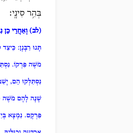
בְּהַ֥ר סִינָֽי׃
(לב)
וְאַחֲרֵי כֵן נִגְ
תָּנוּ
רַבָּנָן: כֵּיצַד 
מֹשֶׁה פִּרְקוֹ. נִסְתַ
נִסְתַּלְּקוּ הֵם, יָשַ
שָׁנָה לָהֶם מֹשֶׁה פִּ
פִּרְקָם. נִמְצָא בְּיַד
אַרְבָּעָה וְכוּלֵּיהּ, 