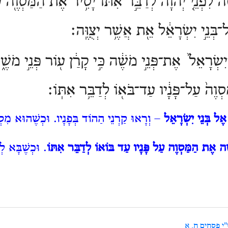
֜ה לִפְנֵ֤י יְהֹוָה֙ לְדַבֵּ֣ר אִתּ֔וֹ יָסִ֥יר אֶת־הַמַּסְוֶ֖
ל־בְּנֵ֣י יִשְׂרָאֵ֔ל אֵ֖ת אֲשֶׁ֥ר יְצֻוֶּֽה׃
יִשְׂרָאֵל֙ אֶת־פְּנֵ֣י מֹשֶׁ֔ה כִּ֣י קָרַ֔ן ע֖וֹר פְּנֵ֣י מֹשֶׁ
וֶה֙ עַל־פָּנָ֔יו עַד־בֹּא֖וֹ לְדַבֵּ֥ר אִתּֽוֹ׃
 אֶל בְּנֵי יִשְׂרָאֵל
– וְרָאוּ קַרְנֵי הַהוֹד בְּפָנָיו. וּכְשֶׁהוּא מִסְת
ׁה אֶת הַמַּסְוֶה עַל פָּנָיו עַד בּוֹאוֹ לְדַבֵּר אִתּוֹ
. וּכְשֶׁבָּא לְ
י פסחים ח, א