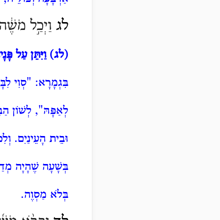
לג
וַיְכַ֣ל מֹשֶׁ֔ה
(לג)
וַיִּתֵּן עַל פָּנ
בִּגְמָרָא: "סְוִי
לִבָ
לְאַפָּהּ", לְשׁוֹן הַב
וּבֵית הָעֵינַיִם. וְלִכ
בְּשָׁעָה שֶׁהָיָה מְדַ
בְּלֹא מַסְוֶה.