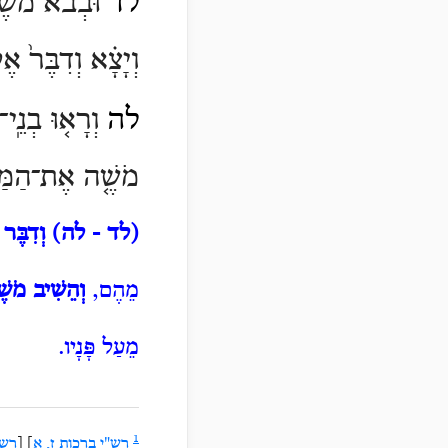
לד
וּבְבֹ֨א מֹשֶׁ
וְיָצָ֗א וְדִבֶּר֙ אֶ
לה
וְרָא֤וּ בְנֵֽי־
מֹשֶׁ֤ה אֶת־הַמַּסְ
(לד - לה)
וְדִבֶּר
מֵהֶם,
וְהֵשִׁיב מֹשֶ
מֵעַל פָּנָיו.
1
רש"י ברכות ז, א
] [
רש"