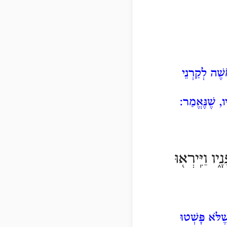
ֶׁה לְקַרְנֵי
ו, שֶׁנֶּאֱמַר:
ו וַיִּֽירְא֖וּ
לֹּא פָּשְׁטוּ