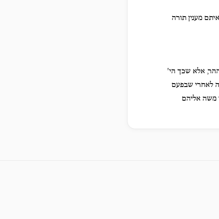
יתם מענין תורה
הר, אלא שכך הי'
רה לאחרי שבפעם
ר משה אליהם