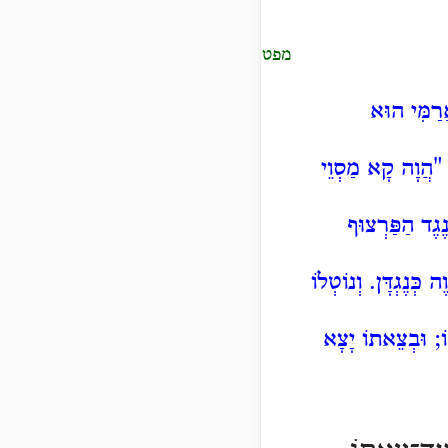
מפטיר
רַמִּי הוּא
"הֲוָה
קָא מַסְוֵי
ֶגֶד הַפַּרְצוּף
כְּנֶגְדָּן. וְנוֹטְלוֹ
ֹ; וּבְצֵאתוֹ יָצָא