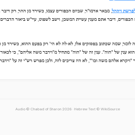
לפרשת ויקהל
, מבאר אדמו"ר, שביום הכפורים עצמו, כשירד מן ההר, רק דיבר א
הכפורים, דיבר אתם מענין עשיית המשכן, וישב לשפוט, עיי"ש ביאור הדברים
ה לומר, שמה שכתוב בפסוקים אלו, לא-לה לא הי' רק בפעם ההוא, כשירד מן ה
וא ענין של "הוה". ענין זה של "הוה" מתחיל מ"וידבר משה אליהם", כי לכאו
"ויקרא אלהם משה וכו'", לא היו צריכים לזה, ולכן מפרש רש"י זה על "וידב
Audio © Chabad of Sharon 2026
·
Hebrew Text © WikiSource