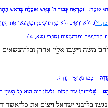
ַהוּ אוֹמֵר? "וּמַרְאֵה
כְּבוֹד ה' כְּאֵשׁ אוֹכֶלֶת בְּרֹאשׁ הָהָר לְ
ד, יז
), וְלֹא יְרֵאִים וְלֹא מִזְדַּעְזְעִים; וּמִשֶּׁעָשׂוּ אֶת הָעֵגֶ
ּ מַרְתִּיעִים וּמִזְדַּעְזְעִים (
ספרי נשא, א
).
הֶם֙ מֹשֶׁ֔ה וַיָּשֻׁ֧בוּ אֵלָ֛יו אַהֲרֹ֥ן וְכׇל־הַנְּשִׂאִ֖ים בָ
עֵדָה
– כְּמוֹ נְשִׂיאֵי הָעֵדָה.
הֶם
– שְׁלִיחוּתוֹ שֶׁל מָקוֹם. וּלְשׁוֹן הֹוֶה הוּא כָּל הָעִנְיָן הַז
גְּשׁ֖וּ כׇּל־בְּנֵ֣י יִשְׂרָאֵ֑ל וַיְצַוֵּ֕ם אֵת֩ כׇּל־אֲשֶׁ֨ר דִּב