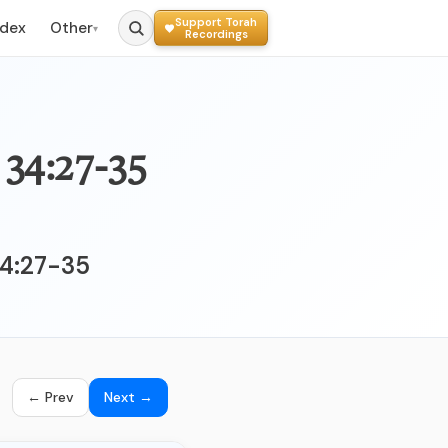
Support Torah
ndex
Other
▾
Recordings
34:27-35
← Prev
Next →