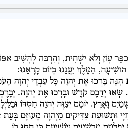
פֵּר עָוֹן וְלֹא יַשְׁחִית, וְהִרְבָּה לְהָשִׁיב אַפּוֹ
ָ הושִׁיעָה, הַמֶּלֶךְ יַעֲנֵנוּ בְיוֹם קָרְאֵנוּ:
הִנֵּה בָּרְכוּ אֶת יְהוָה כָּל עַבְדֵי יְהוָה הָעֹמ
ת.
שְׂאוּ יְדֵכֶם קֹדֶשׁ וּבָרְכוּ אֶת יְהוָה.
יְבָרֶכ
שָׁמַיִם וָאָרֶץ.
יוֹמָם יְצַוֶּה יְהוָה חַסְדּוֹ וּבַלַּיְ
יָּי
וּתְשׁוּעַת צַדִּיקִים מֵיְהוָה מָעוּזָּם בְּעֵת
ם יְפַלְּטֵם מֵרְשָׁעִים וְיוֹשִׁיעֵם כִּי חָסוּ בוֹ.