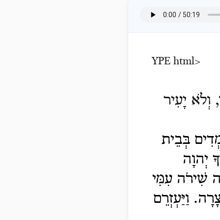
YPE html>
, וְלֹא יָעִיר
ְדִים בְּבֵית
ְךָ יְהוָה
לָה שִׁירֹה עִמִּי
 צָרָה.
וַיַּעְזְרֵם