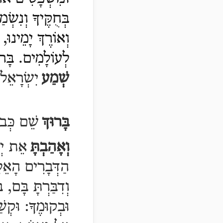
בְּחֻקֶּיךָ וְנִשְׂ
וְאוֹרֶךְ יָמֵינוּ
לְעוֹלָמִים. בָּרו
שְׁמַע
יִשְׂרָאֵל,
בָּרוּךְ
שֵׁם כְּבו
וְאָהַבְתָּ
אֵת יְי
הַדְּבָרִים הָאֵלּ
וְדִבַּרְתָּ בָּם, בּ
וּבְקוּמֶךָ:
וּקְש