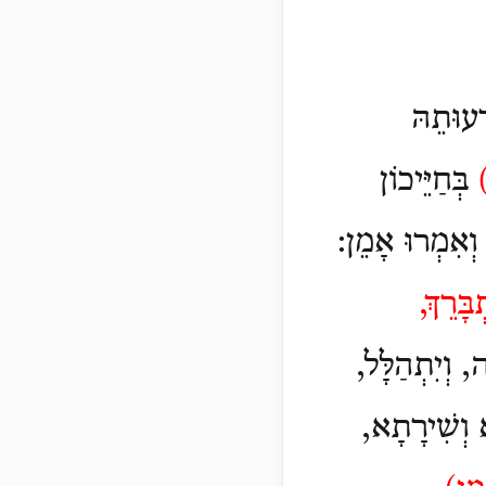
ְעוּתֵהּ
)
בְּחַיֵּיכוֹן
. וְאִמְרוּ אָמֵן:
ָּרֵךְ,
ה, וְיִתְהַלָּל,
א וְשִׁירָתָא,