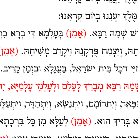
ֶּלֶךְ יַעֲנֵנוּ בְיוֹם קָרְאֵנוּ
:
ַּשׁ שְׁמֵהּ רַבָּא.
(
אָמֵן)
בְּעָלְמָא דִּי בְרָא כִר
ּתֵהּ, וְיַצְמַח פֻּרְקָנֵהּ וִיקָרֵב מְשִׁיחֵהּ.
(
אָמֵן
חַיֵּי דְכָל בֵּית יִשְׂרָאֵל, בַּעֲגָלָא וּבִזְמַן קָרִיב
מֵהּ רַבָּא מְבָרַךְ לְעָלַם וּלְעָלְמֵי עָלְמַיָּא, יִתְב
תְפָּאֵר, וְיִתְרוֹמָם, וְיִתְנַשֵּׂא, וְיִתְהַדָּר, וְיִתְעַלֶּ
ָא בְּרִיךְ הוּא.
(
אָמֵן)
לְעֵלָּא מִן כָּל בִּרְכָתָ