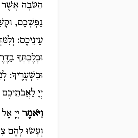
הַטֹּבָה אֲשֶׁר י
נַפְשְׁכֶם, וּקְש
עֵינֵיכֶם: וְלִמַּ
וּבְלֶכְתְּךָ בַדֶּ
וּבִשְׁעָרֶיךָ: לְ
יְיָ לַאֲבֹתֵיכֶם
וַיֹּאמֶר
יְיָ אֶ
וְעָשׂוּ לָהֶם צִ