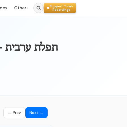
Support Torah
ndex
Other
▾
Recordings
AV
← Prev
Next →