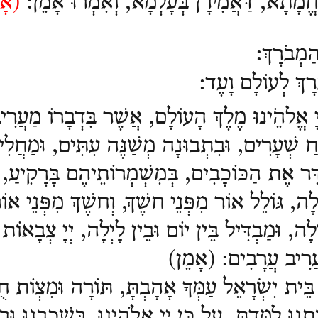
נֶחֱמָתָא, דַּאֲמִירָן בְּעָלְמָא, וְאִמְרוּ אָמֵן:
(
אָ
ַמְבֹרָךְ:
ֹרָךְ לְעוֹלָם וָעֶד:
ָ אֱלהֵֹינוּ מֶלֶךְ הָעוֹלָם, אֲשֶׁר בִּדְבָרוֹ מַעֲרִ
חַ שְׁעָרִים, וּבִתְבוּנָה מְשַׁנֶּה עִתִּים, וּמַחֲל
ַדֵּר אֶת הַכּוֹכָבִים, בְּמִשְׁמְרוֹתֵיהֶם בָּרָקִיעַ, כּ
ְלָה, גּוֹלֵל אוֹר מִפְּנֵי חשֶׁךְ, וְחשֶׁךְ מִפְּנֵי אוֹר
לָה, וּמַבְדִּיל בֵּין יוֹם וּבֵין לָיְלָה, יְיָ צְבָאוֹת 
ַעֲרִיב עֲרָבִים:
(
אָמֵן)
ֵּית יִשְׂרָאֵל עַמְּךָ אָהָבְתָּ, תּוֹרָה וּמִצְוֹת חֻ
ָנוּ לִמַּדְתָּ. עַל כֵּן יְיָ אֱלֹהֵינוּ, בְּשָׁכְבֵנוּ וּבְ