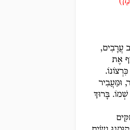
מֵן)
יב עֲרָבִים,
ִיף אֶת
ִרְצוֹנוֹ.
, וּמַּעֲבִיר
שְׁמוֹ. בָּרוּךְ
קִּים
קוּמֵנוּ נָשִׂיחַ