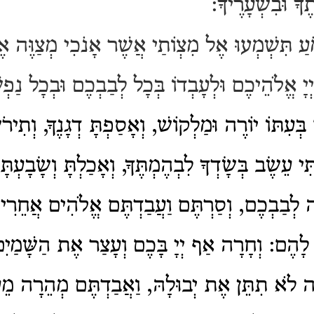
ֶךָ וּבִשְׁעָרֶיךָ:
ַ תִּשְׁמְעוּ אֶל מִצְוֹתַי אֲשֶׁר אָנֹכִי מְצַוֶּה א
ָ אֱלֹהֵיכֶם וּלְעָבְדוֹ בְּכָל לְבַבְכֶם וּבְכָל נַפ
ְעִתּוֹ יוֹרֶה וּמַלְקוֹשׁ, וְאָסַפְתָּ דְגָנֶךָ, וְתִירֹש
תִּי עֵשֶׂב בְּשָׂדְךָ לִבְהֶמְתֶּךָ, וְאָכַלְתָּ וְשָׂבָעְתָּ
ֶה לְבַבְכֶם, וְסַרְתֶּם וַעֲבַדְתֶּם אֱלֹהִים אֲחֵרִי
 לָהֶם: וְחָרָה אַף יְיָ בָּכֶם וְעָצַר אֶת הַשָּׁמַיִם
ה לֹא תִתֵּן אֶת יְבוּלָהּ, וַאֲבַדְתֶּם מְהֵרָה מֵ