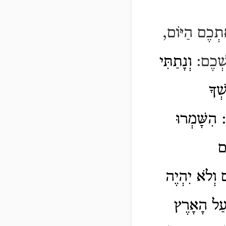
ֶתְכֶם הַיּוֹם,
ְשְׁכֶם:
וְנָתַתִּי
ְׁךָ
: הִשָּׁמְרוּ
ם
 וְלֹא יִהְיֶה
עַל הָאָרֶץ