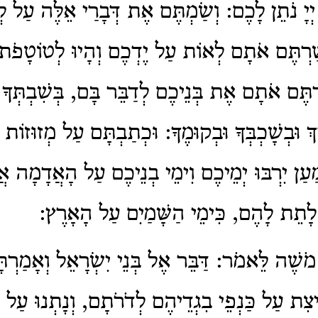
ְיָ נֹתֵן לָכֶם: וְשַׂמְתֶּם אֶת דְּבָרַי אֵלֶּה עַל ל
ַׁרְתֶּם אֹתָם לְאוֹת עַל יֶדְכֶם וְהָיוּ לְטוֹטָפֹת 
דְתֶּם אֹתָם אֶת בְּנֵיכֶם לְדַבֵּר בָּם, בְּשִׁבְתְּךָ ב
רֶךְ וּבְשָׁכְבְּךָ וּבְקוּמֶךָ: וּכְתַבְתָּם עַל מְזוּזוֹת ב
מַעַן יִרְבּוּ יְמֵיכֶם וִימֵי בְנֵיכֶם עַל הָאֲדָמָה אֲ
 לָתֵת לָהֶם, כִּימֵי הַשָּׁמַיִם עַל הָאָרֶץ:
ל מֹשֶׁה לֵּאמֹר:
דַּבֵּר אֶל בְּנֵי יִשְׂרָאֵל וְאָמַרְת
יצִת עַל כַּנְפֵי בִגְדֵיהֶם לְדֹרֹתָם, וְנָתְנוּ עַל 