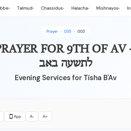
ebbe
Talmud
Chassidus
Halacha
Mishnayos
I
▾
▾
▾
▾
▾
Prayer
035
003
EVENING PRAYER FOR 9TH OF  
לתשעה באב
Evening Services for Tisha B'Av
App
A-
A+