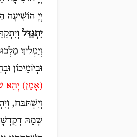
יְיָ הוֹשִׁיעָה הַמ
יִתְגַּדַּל
וְיִתְקַד
וְיַמְלִיךְ מַלְכו
וּבְיוֹמֵיכוֹן וּבְ
(
אָמֵן)
יְהֵא שְׁ
וְיִשְׁתַּבַּח, וְיִ
שְׁמֵהּ דְקֻדְשׁ