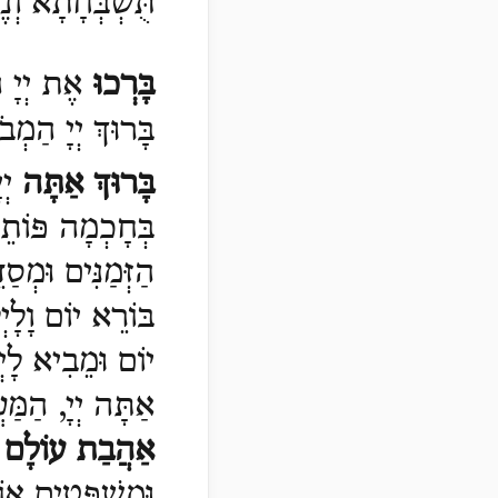
תֻּשְׁבְּחָתָא וְ
בָּרְכוּ
אֶת יְיָ ה
בָּרוּךְ יְיָ הַמְב
בָּרוּךְ אַתָּה
יְי
בְּחָכְמָה פּוֹתֵ
הַזְּמַנִּים וּמְס
בּוֹרֵא יוֹם וָלָי
יוֹם וּמֵבִיא לָיְ
אַתָּה יְיָ, הַמּ
אַהֲבַת עוֹלָם
ב
וּמִשְׁפָּטִים אוֹת