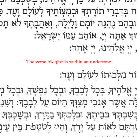
מַח בְּדִבְרֵי תוֹרָתְךָ וּבְמִצְוֹתֶיךָ לְעוֹלָם וָעֶד.
כּ
, וּבָהֶם נֶהְגֶּה יוֹמָם וָלָיְלָה, וְאַהֲבָתְךָ לֹא תָסו
ּךְ אַתָּה יְיָ, אוֹהֵב עַמּוֹ יִשְׂרָאֵל:
 יְיָ אֱלֹהֵינוּ, יְיָ אֶחָד:
The verse ברוך שם is said in an undertone
ֹד מַלְכוּתוֹ לְעוֹלָם וָעֶד:
ָ אֱלֹהֶיךָ, בְּכָל לְבָבְךָ, וּבְכָל נַפְשְׁךָ, וּבְכָל מ
ֶה אֲשֶׁר אָנֹכִי מְצַוְּךָ הַיּוֹם עַל לְבָבֶךָ:
וְשִׁנּ
ְשִׁבְתְּךָ בְּבֵיתֶךָ, וּבְלֶכְתְּךָ בַדֶּרֶךְ, וּבְשָׁכְבְּךָ,
ַׁרְתָּם לְאוֹת עַל יָדֶךָ, וְהָיוּ לְטֹטָפֹת בֵּין עֵינ