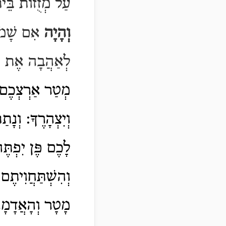
עַל מְזֻזוֹת בֵּית
וְהָיָה
אִם שָׁמֹע
לְאַהֲבָה אֶת יְי
מְטַר אַרְצְכֶם בּ
וְיִצְהָרֶךָ: וְנָתַ
לָכֶם פֶּן יִפְתּ
וְהִשְׁתַּחֲוִיתֶם
מָטָר וְהָאֲדָמָ