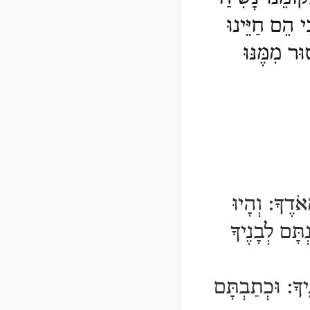
ִי הֵם חַיֵּינוּ
ּר מִמֶּנּוּ
ְאֹדֶךָ:
וְהָיוּ
ַנְתָּם לְבָנֶיךָ
ֶיךָ:
וּכְתַבְתָּם