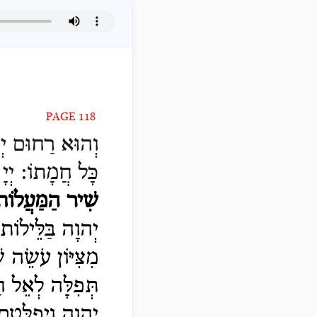
PAGE 118
וְהוּא רַחוּם יְכַ
כָּל חֲמָתוֹ:
יְי
שִׁיר הַמַּעֲלוֹת
יְהוָה בַּלֵּילוֹ
מִצִּיּוֹן עֹשֵׂה 
תְּפִלָּה לְאֵל חַ
יְהוָה וַיְפַלְּטֵ