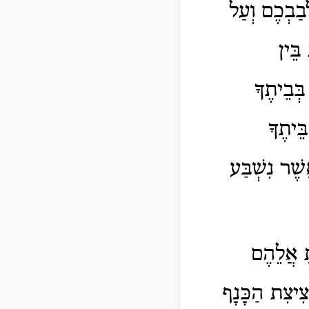
ְבַבְכֶם וְעַל
בֵּין
ְּבֵיתֶךָ
ֵּיתֶךָ
שֶׁר נִשְׁבַּע
ָּ אֲלֵהֶם
צִיצִת הַכָּנָף