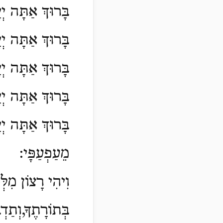
בָּרוּךְ אַתָּה יְ
בָּרוּךְ אַתָּה יְי
בָּרוּךְ אַתָּה יְ
בָּרוּךְ אַתָּה יְ
בָּרוּךְ אַתָּה יְ
מֵעַפְעַפָּי:
וִיהִי רָצוֹן מִלְּפ
בְּתוֹרָתֶךָ,וְתַד