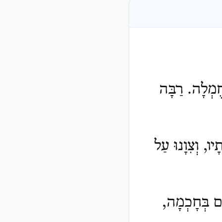
ְחֶמְלָה. רַבָּה
יו, וְצִוָנוּ עַל
ָם בְּחָכְמָה,