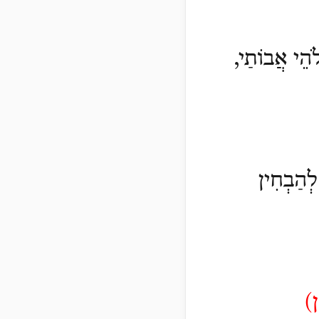
לֹהֵי אֲבוֹתַי,
לְהַבְחִין
ן)