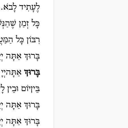
לֶעָתִיד לָבֹא.
כָּל זְמַן שֶׁהַנְּ
רִבּוֹן כָּל הַמַּ
בָּרוּךְ אַתָּה יְ
בָּרוּךְ
אַתָּהיְיָ
בֵּיןיוֹם וּבֵין ל
בָּרוּךְ אַתָּה יְ
בָּרוּךְ אַתָּה י