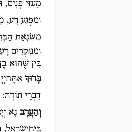
מֵעַזֵּי פָנִים, ו
וּמִפֶּגַע רָע, מ
מִשִּׂנְאַת הַבְּ
וּ
מִמִּקְרִים רָעִי
בֵּין שֶׁהוּא בֶן ב
בָּרוּךְ
אַתָּהיְיָ
דִבְרֵי תוֹרָה:
וְהַעֲרֶב
נָא יְיָ
בֵּיתיִשְׂרָאֵל, וְ