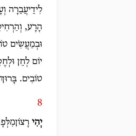
לִידֵיעֲבֵרָה וְעָו
הָרָע, וְהַרְחִיקֵ
וּבְמַעֲשִֹים טוֹב
יוֹם לְחֵן וּלְחֶס
טוֹבִים. בָּרוּךְ 
8
יְהִי
רָצוֹןמִלְּפָ