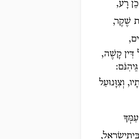
ָכֵן רָע,
ּת שֶׁקֶר,
ִים,
 דִּין קָשֶׁה,
ֵיהִנֹּם:
יו, וְצִוָּנוּעַל
ַמְּךָ
בֵּיתיִשְׂרָאֵל,