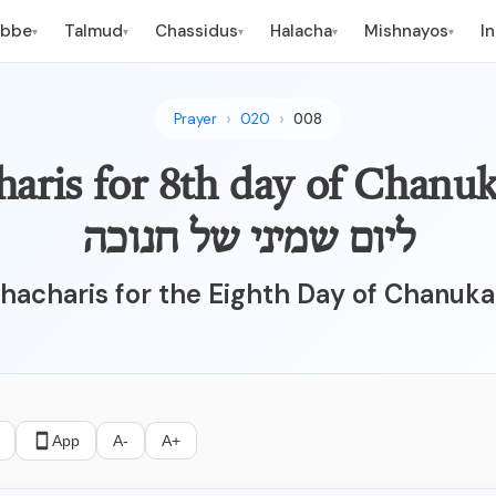
ebbe
Talmud
Chassidus
Halacha
Mishnayos
I
▾
▾
▾
▾
▾
Prayer
020
008
charis for 8th day of Chanukah
ליום שמיני של חנוכה
hacharis for the Eighth Day of Chanuk
App
A-
A+