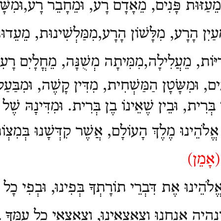
ּמֵעַזּוּת פָּנִים, מֵאָדָם רָע, וּמֵחָבֵר רָע,וּמִשּׁ
ֵעַיִן הָרָע, מִלָּשׁוֹן הָרָע,מִמַּלְשִׁינוּת, מֵעֵדו
רִיּוֹת, מֵעֲלִילָה,מִמִּיתָה מְשֻׁנָּה, מֵחֳלָיִם רָע
ם, וּמִשָֹּטָן הַמַּשְׁחִית, מִדִּין קָשֶׁה, וּמִבַּעַל
ְּרִית, וּבֵין שֶׁאֵינוֹ בֶן בְּרִית. וּמִדִּינָהּ שֶׁל גּ
 אֱלֹהֵינוּ מֶלֶךְ הָעוֹלָם, אֲשֶׁר קִדְּשָׁנוּ בְּמִצְוֹתָ
(
אָמֵן)
אֱלֹהֵינוּ אֶת דִּבְרֵי תוֹרָתְךָ בְּפִינוּ, וּבְפִי כָל ע
נִהְיֶה אֲנַחְנוּ וְצֶאֱצָאֵינוּ, וְצֶאֱצָאֵי כָל עַמְּךָ 