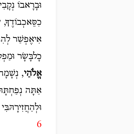
וּבָרָאבוֹ נְקָבִי
כִסֵּאכְבוֹדֶךָ,
אִיאֶפְשַׁר לְהִת
כָלבָּשָׂר וּמַפ
אֱלֹהַי
, נְשָׁמָה
אַתָּה נְפַחְתָּהּ 
וּלְהַחֲזִירָהּבִּי
6