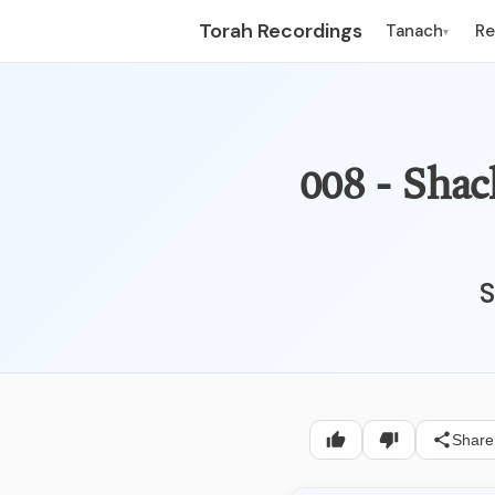
Torah Recordings
Tanach
R
▾
Sha - שחרית
S
Share