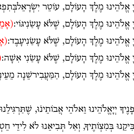
יָ אֱלֹהֵינוּ מֶלֶךְ הָעוֹלָם, עוֹטֵר יִשְׂרָאֵלבְּתִפְ
ָ אֱלֹהֵינוּ מֶלֶךְ הָעוֹלָם, שֶׁלֹּא עָשַֹנִיגּוֹי:
(
אָמֵ
יָ אֱלֹהֵינוּ מֶלֶךְ הָעוֹלָם, שֶׁלֹּא עָשַׂנִיעָבֶד:
(
אָ
יָ אֱלֹהֵינוּ מֶלֶךְ הָעוֹלָם, שֶׁלֹּא עָשַׂנִי אִשָׁה:
(
יָ אֱלֹהֵינוּ מֶלֶךְ הָעוֹלָם, הַמַּעֲבִירשֵׁנָה מֵעֵינָ
ָנֶיךָ יְיָאֱלֹהֵינוּ וֵאלֹהֵי אֲבוֹתֵינֹוּ, שֶׁתַּרְגִּילֵנוּ
ְבִּיקֵנוּ בְּמִצְוֹתֶיךָ, וְאַל תְּבִיאֵנוּ לֹא לִידֵי חֵ