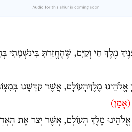
Audio for this shiur is coming soon
ֶיךָ מֶלֶךְ חַי וְקַיָּם, שֶׁהֶחֱזַרְתָּ בִּינִשְׁמָתִי בּ
ָ אֱלֹהֵינוּ מֶלֶךְהָעוֹלָם, אֲשֶׁר קִדְּשָׁנוּ בְּמִצְוֹתָ
(
אָמֵן)
ָ אֱלֹהֵינוּ מֶלֶךְ הָעוֹלָם, אֲשֶׁר יָצַר אֶת הָאָד