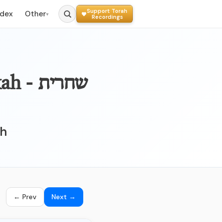
Support Torah
ndex
Other
▾
Recordings
008 - 
ah
← Prev
Next →