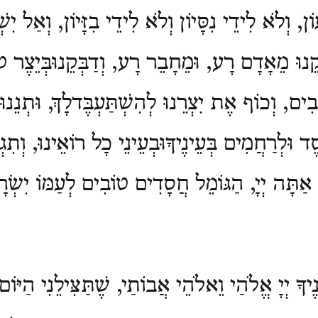
ֹן, וְלֹא לִידֵי נִסָּיוֹן וְלֹא לִידֵי בִזָּיוֹן, וְאַל יִשׁ
נוּ מֵאָדָם רָע, וּמֵחָבֵר רָע, וְדַבְּקֵנוּבְּיֵצֶר טֹ
ִים, וְכוֹף אֶת יִצְרֵנוּ לְהִשְׁתַּעְבֶּדלָךְ, וּתְנֵנוּ 
ֶד וּלְרַחֲמִים בְּעֵינֶיךָוּבְעֵינֵי כָל רוֹאֵינוּ, וְתִג
אַתָּה יְיָ, הַגּוֹמֵל חֲסָדִים טוֹבִים לְעַמּוֹ יִשְׂר
נֶיךָ יְיָ אֱלֹהַי וֵאלֹהֵי אֲבוֹתַי, שֶׁתַּצִּילֵנִי הַיּוֹ