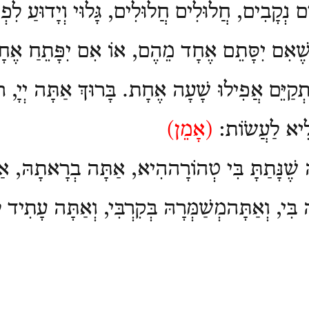
ם נְקָבִים, חֲלוּלִים חֲלוּלִים, גָּלוּי וְיָדוּעַ לִפְנ
 שֶׁאִם יִסָּתֵם אֶחָד מֵהֶם, אוֹ אִם יִפָּתֵחַ אֶ
ְקַיֵּם אֲפִילוּ שָׁעָה אֶחָת. בָּרוּךְ אַתָּה יְיָ, ר
ְלִיא לַעֲשֹוֹת:
(
אָמֵן)
 שֶׁנָּתַתָּ בִּי טְהוֹרָההִיא, אַתָּה בְרָאתָהּ, אַת
בִּי, וְאַתָּהמְשַׁמְּרָהּ בְּקִרְבִּי, וְאַתָּה עָתִיד לִט