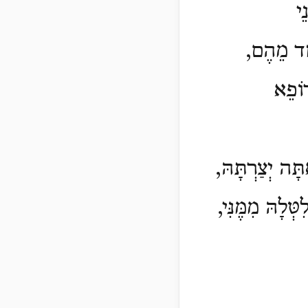
ֵי
חָד מֵהֶם,
וֹפֵא
ָּה יְצַרְתָּהּ,
ְּלָהּ מִמֶּנִּי,