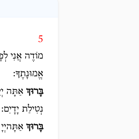
‎‎‎‎‎‎5
מוֹדֶה אֲנִי לְפָנ
אֱמוּנָתֶךָ:
בָּרוּךְ
אַתָּה יְי
נְטִילַת יָדָיִם:
בָּרוּךְ
אַתָּהיְי