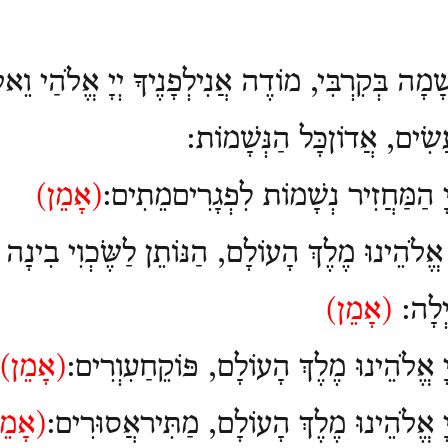
שָׁמָה בְּקִרְבִּי, מוֹדֶה אֲנִילְפָנֶיךָ יְיָ אֱלֹהַי וֵא
עֲשִׂים, אֲדוֹןכָּל הַנְּשָׁמוֹת:
יָ הַמַּחֲזִיר נְשָׁמוֹת לִפְגָרִיםמֵתִים:
(
אָמֵן)
 אֱלֹהֵינוּ מֶלֶךְ הָעוֹלָם, הַנּוֹתֵן לַשֶֹּכְוִי בִינָה 
ָיְלָה:
(
אָמֵן)
יָ אֱלֹהֵינוּ מֶלֶךְ הָעוֹלָם, פּוֹקֵחַעִוְרִים:
(
אָמֵן)
ְיָ אֱלֹהֵינוּ מֶלֶךְ הָעוֹלָם, מַתִּיראֲסוּרִים:
(
אָמֵ