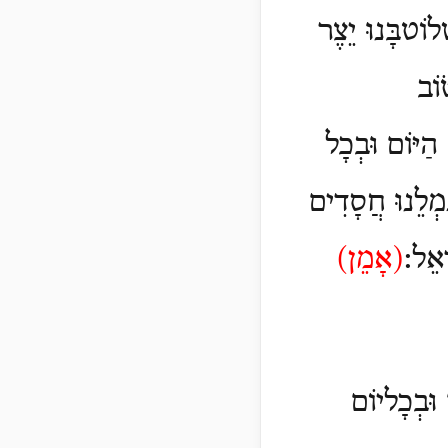
ְלוֹטבָּנוּ יֵצֶר
וֹב
הַיּוֹם וּבְכָל
ְמְלֵנוּ חֲסָדִים
ָאֵל:
(
אָמֵן)
ם וּבְכָליוֹם