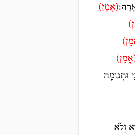
אָרָה:
(
אָמֵן)
ן)
מֵן)
אָמֵן)
י וּתְנוּמָה
טְא וְלֹא