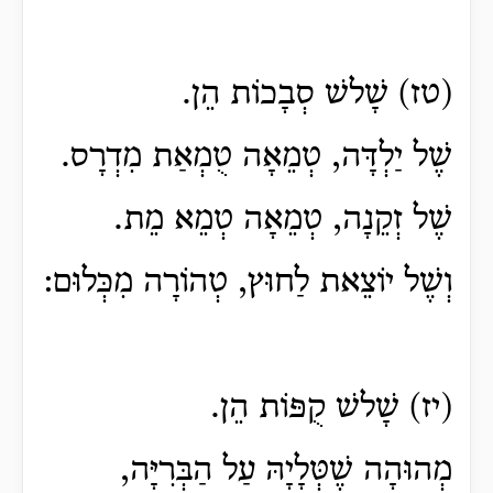
(טז) שָׁלשׁ סְבָכוֹת הֵן.
שֶׁל יַלְדָּה, טְמֵאָה טֻמְאַת מִדְרָס.
שֶׁל זְקֵנָה, טְמֵאָה טְמֵא מֵת.
וְשֶׁל יוֹצֵאת לַחוּץ, טְהוֹרָה מִכְּלוּם:
(יז) שָׁלשׁ קֻפּוֹת הֵן.
מְהוּהָה שֶׁטְּלָיָהּ עַל הַבְּרִיָּה,