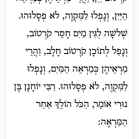
הַיַּיִן, וְנָפְלוּ לַמִּקְוֶה, לֹא פְסָלוּהוּ.
שְׁלשָׁה לֻגִּין מַיִם חָסֵר קֹרְטוֹב,
וְנָפַל לְתוֹכָן קֹרְטוֹב חָלָב, וַהֲרֵי
מַרְאֵיהֶן כְּמַרְאֵה הַמַּיִם, וְנָפְלוּ
לַמִּקְוֶה, לֹא פְסָלוּהוּ. רַבִּי יוֹחָנָן בֶּן
נוּרִי אוֹמֵר, הַכֹּל הוֹלֵךְ אַחַר
הַמַּרְאֶה: