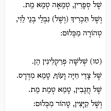
שֶׁל סְפָרִין, טְמֵאָה טְמֵא מֵת.
וְשֶׁל תַּכְרִיךְ (וְשֶׁל) נִבְלֵי בְנֵי לֵוִי,
טְהוֹרָה מִכְּלוּם:
(טו) שְׁלשָׁה פְרַקְלִינִין הֵן.
שֶׁל צָדֵי חַיָּה וָעוֹף, טָמֵא מִדְרָס.
שֶׁל חֲגָבִין, טָמֵא טְמֵת מֵת.
וְשֶׁל קַיָּצִין, טָהוֹר מִכְּלוּם: