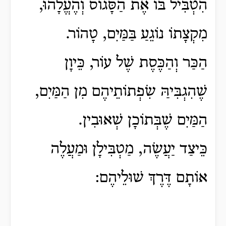
הִטְבִּיל בּוֹ אֶת הַסָּגוֹס וְהֶעֱלָהוּ,
מִקְצָתוֹ נוֹגֵעַ בַּמַּיִם, טָהוֹר.
הַכַּר וְהַכֶּסֶת שֶׁל עוֹר, כֵּיוָן
שֶׁהִגְבִּיהַּ שִׂפְתוֹתֵיהֶם מִן הַמַּיִם,
הַמַּיִם שֶׁבְּתוֹכָן שְׁאוּבִין.
כֵּיצַד יַעֲשֶׂה, מַטְבִּילָן וּמַעֲלֶה
אוֹתָם דֶּרֶךְ שׁוּלֵיהֶם: