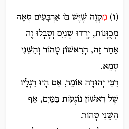
(ו)
מִ
קְוֶה שֶׁיֶּשׁ בּוֹ אַרְבָּעִים סְאָה
מְכֻוָּנוֹת, יָרְדוּ שְׁנַיִם וְטָבְלוּ זֶה
אַחַר זֶה, הָרִאשׁוֹן טָהוֹר וְהַשֵּׁנִי
טָמֵא.
רַבִּי יְהוּדָה אוֹמֵר, אִם הָיוּ רַגְלָיו
שֶׁל רִאשׁוֹן נוֹגְעוֹת בַּמַּיִם, אַף
הַשֵּׁנִי טָהוֹר.