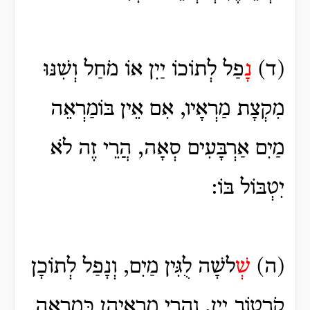
(ד)
נָ
פַל לְתוֹכוֹ יַיִן אוֹ מֹחַל וְשִׁנּוּ
מִקְצָת מַרְאָיו, אִם אֵין בּוֹמַרְאֵה
מַיִם אַרְבָּעִים סְאָה, הֲרֵי זֶה לֹא
יִטְבּוֹל בּוֹ:
(ה)
שְׁ
לשָׁה לֻגִּין מַיִם, וְנָפַל לְתוֹכָן
קֹרְטוֹב יַיִן, וַהֲרֵי מַרְאֵיהֶן כְּמַרְאֵה