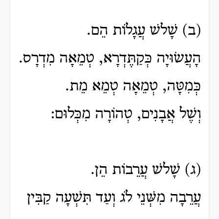
(ב) שָׁלשׁ עֲגָלוֹת הֵם.
הָעֲשׂוּיָה כְּקַתֶּדְרָא, טְמֵאָה מִדְרָס.
כְּמִטָּה, טְמֵאָה טְמֵא מֵת.
וְשֶׁל אֲבָנִים, טְהוֹרָה מִכְּלוּם:
(ג) שָׁלשׁ עֲרֵבוֹת הֵן.
עֲרֵבָה מִשְּׁנֵי לֹג וְעַד תִּשְׁעָה קַבִּין