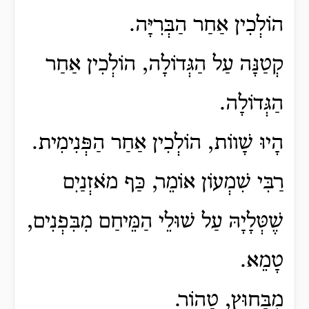
הוֹלְכִין אַחַר הַבְּרִיָּה.
קְטַנָּה עַל הַגְּדוֹלָה, הוֹלְכִין אַחַר
הַגְּדוֹלָה.
הָיוּ שָׁווֹת, הוֹלְכִין אַחַר הַפְּנִימִית.
רַבִּי שִׁמְעוֹן אוֹמֵר, כַּף מֹאזְנַיִם
שֶׁטְּלָיָהּ עַל שׁוּלֵי הַמֵּיחַם מִבִּפְנִים,
טָמֵא.
מִבַּחוּץ, טָהוֹר.