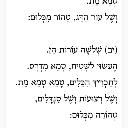
טְמֵא מֵת.
וְשֶׁל עוֹר הַדָּג, טָהוֹר מִכְּלוּם:
(יב) שְׁלשָׁה עוֹרוֹת הֵן.
הֶעָשׂוּי לְשָׁטִיחַ, טָמֵא מִדְרָס.
לְתַכְרִיךְ הַכֵּלִים, טָמֵא טְמֵא מֵת.
וְשֶׁל רְצוּעוֹת וְשֶׁל סַנְדָּלִים,
טְהוֹרָה מִכְּלוּם: