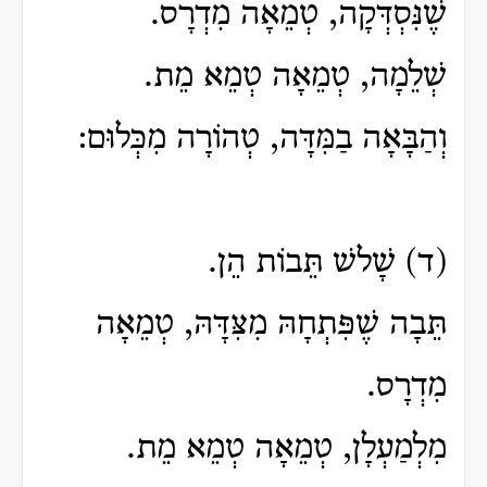
שֶׁנִּסְדְּקָה, טְמֵאָה מִדְרָס.
שְׁלֵמָה, טְמֵאָה טְמֵא מֵת.
וְהַבָּאָה בַמִּדָּה, טְהוֹרָה מִכְּלוּם:
(ד) שָׁלשׁ תֵּבוֹת הֵן.
תֵּבָה שֶׁפִּתְחָהּ מִצִּדָּהּ, טְמֵאָה
מִדְרָס.
מִלְמַעְלָן, טְמֵאָה טְמֵא מֵת.