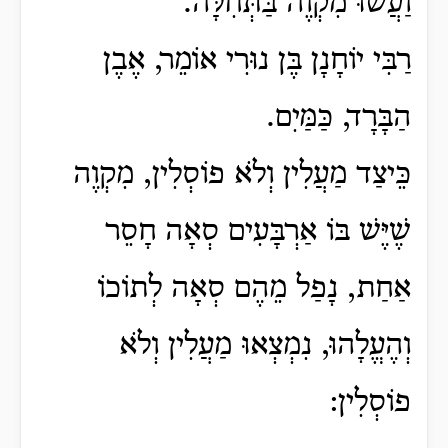
וַעֲשׂוּ מִקְוֶה בַּתְּחִלָּה.
רַבִּי יוֹחָנָן בֶּן נוּרִי אוֹמֵר, אֶבֶן
הַבָּרָד, כַּמַּיִם.
כֵּיצַד מַעֲלִין וְלֹא פוֹסְלִין, מִקְוֶה
שֶׁיֶּשׁ בּוֹ אַרְבָּעִים סְאָה חָסֵר
אַחַת, נָפַל מֵהֶם סְאָה לְתוֹכוֹ
וְהֶעֱלָהוּ, נִמְצְאוּ מַעֲלִין וְלֹא
פוֹסְלִין: