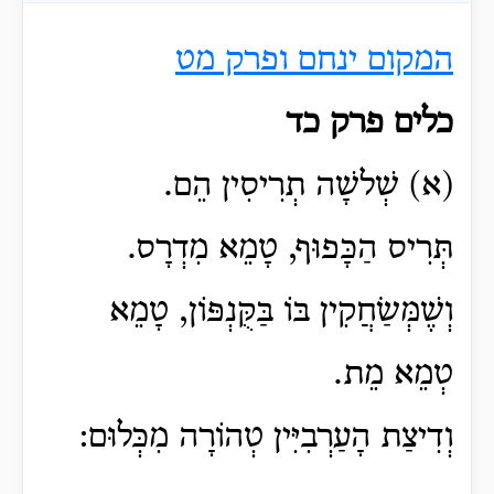
המקום ינחם ופרק מט
כלים פרק כד
(א) שְׁלשָׁה תְרִיסִין הֵם.
תְּרִיס הַכָּפוּף, טָמֵא מִדְרָס.
וְשֶׁמְּשַׂחֲקִין בּוֹ בַּקֻּנְפּוֹן, טָמֵא
טְמֵא מֵת.
וְדִיצַת הָעַרְבִיִּין טְהוֹרָה מִכְּלוּם: