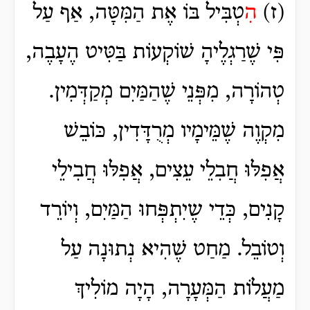
(ז)
הִ
טְבִּיל בּוֹ אֶת הַמִּטָּה, אַף עַל
פִּי שֶׁרַגְלֶיהָ שׁוֹקְעוֹת בַּטִּיט הֶעָבֶה,
טְהוֹרָה, מִפְּנֵי שֶׁהַמַּיִם מְקַדְּמִין.
מִקְוֶה שֶׁמֵּימָיו מְרֻדָּדִין, כּוֹבֵשׁ
אֲפִלּוּ חֲבִלֵי עֵצִים, אֲפִלּוּ חֲבִילֵי
קָנִים, כְּדֵי שֶיִתְפְּחוּ הַמַּיִם, וְיוֹרֵד
וְטוֹבֵל.
מַחַט שֶׁהִיא נְתוּנָה עַל
מַעֲלוֹת הַמְּעָרָה, הָיָה מוֹלִיךְ