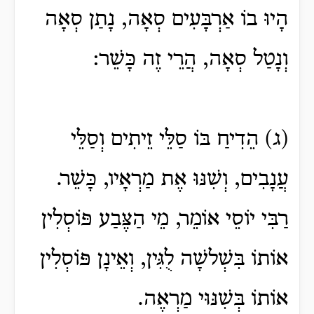
הָיוּ בוֹ אַרְבָּעִים סְאָה, נָתַן סְאָה
וְנָטַל סְאָה, הֲרֵי זֶה כָּשֵׁר:
(ג) הֵדִיחַ בּוֹ סַלֵּי זֵיתִים וְסַלֵּי
עֲנָבִים, וְשִׁנּוּ אֶת מַרְאָיו, כָּשֵׁר.
רַבִּי יוֹסֵי אוֹמֵר, מֵי הַצֶּבַע פּוֹסְלִין
אוֹתוֹ בִּשְׁלשָׁה לֻגִּין, וְאֵינָן פּוֹסְלִין
אוֹתוֹ בְּשִׁנּוּי מַרְאֶה.