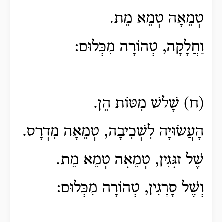
טְמֵאָה טְמֵא מֵת.
וַחֲלָקָה, טְהוֹרָה מִכְּלוּם:
(ח) שָׁלשׁ מִטּוֹת הֵן.
הָעֲשׂוּיָה לִשְׁכִיבָה, טְמֵאָה מִדְרָס.
שֶׁל זַגָּגִין, טְמֵאָה טְמֵא מֵת.
וְשֶׁל סָרָגִין, טְהוֹרָה מִכְּלוּם: