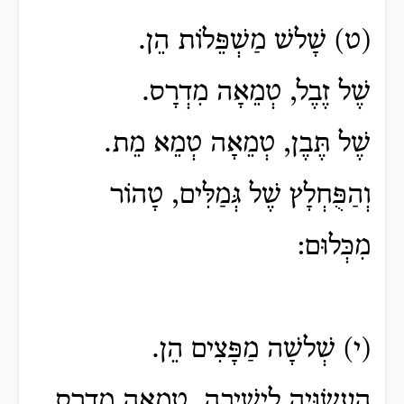
(ט) שָׁלשׁ מַשְׁפֵּלוֹת הֵן.
שֶׁל זֶבֶל, טְמֵאָה מִדְרָס.
שֶׁל תֶּבֶן, טְמֵאָה טְמֵא מֵת.
וְהַפֻּחְלָץ שֶׁל גְּמַלִּים, טָהוֹר
מִכְּלוּם:
(י) שְׁלשָׁה מַפָּצִים הֵן.
הָעֲשׂוּיָה לִישִׁיבָה, טְמֵאָה מִדְרָס.