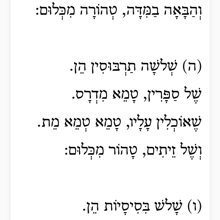
וְהַבָּאָה בַמִּדָּה, טְהוֹרָה מִכְּלוּם:
(ה) שְׁלשָׁה תַרְבּוּסִין הֵן.
שֶׁל סַפָּרִין, טָמֵא מִדְרָס.
שֶׁאוֹכְלִין עָלָיו, טָמֵא טְמֵא מֵת.
וְשֶׁל זֵיתִים, טָהוֹר מִכְּלוּם:
(ו) שָׁלשׁ בִּסִיסָיוֹת הֵן.