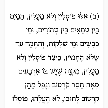
(ב) אֵלּוּ פוֹסְלִין וְלֹא מַעֲלִין, הַמַּיִם
בֵּין טְמֵאִים בֵּין טְהוֹרִים, וּמֵי
כְבָשִׁים וּמֵי שְׁלָקוֹת, וְהַתֶּמֶד עַד
שֶׁלֹּא הֶחְמִיץ, כֵּיצַד פּוֹסְלִין וְלֹא
מַעֲלִין, מִקְוֶה שֶׁיֶּשׁ בּוֹ אַרְבָּעִים
סְאָה חָסֵר קֹרְטוֹב וְנָפַל מֵהֶן
קֹרְטוֹב לְתוֹכוֹ, לֹא הֶעֱלָהוּ, פּוֹסְלוֹ