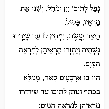
נָפַל לְתוֹכוֹ יַיִן וּמֹחַל, וְשִׁנּוּ אֶת
מַרְאָיו, פָּסוּל.
כֵּיצַד יַעֲשֶׂה, יַמְתִּין לוֹ עַד שֶׁיֵּרְדוּ
גְשָׁמִים וְיַחְזְרוּ מַרְאֵיהֶן לְמַרְאֵה
הַמָּיִם.
הָיוּ בוֹ אַרְבָּעִים סְאָה, מְמַלֵּא
בַּכָּתֵף וְנוֹתֵן לְתוֹכוֹ עַד שֶׁיַּחְזְרוּ
מַרְאֵיהֶן לְמַרְאֵה הַמָּיִם: