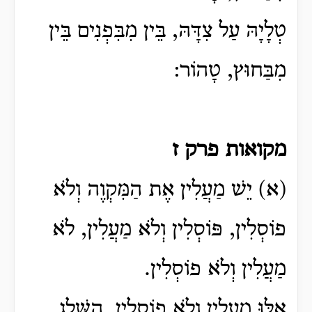
טְלָיָהּ עַל צִדָּהּ, בֵּין מִבִּפְנִים בֵּין
מִבַּחוּץ, טָהוֹר:
מקואות פרק ז
(א) יֵשׁ מַעֲלִין אֶת הַמִּקְוֶה וְלֹא
פוֹסְלִין, פּוֹסְלִין וְלֹא מַעֲלִין, לֹא
מַעֲלִין וְלֹא פוֹסְלִין.
אֵלּוּ מַעֲלִין וְלֹא פוֹסְלִין, הַשֶּׁלֶג,