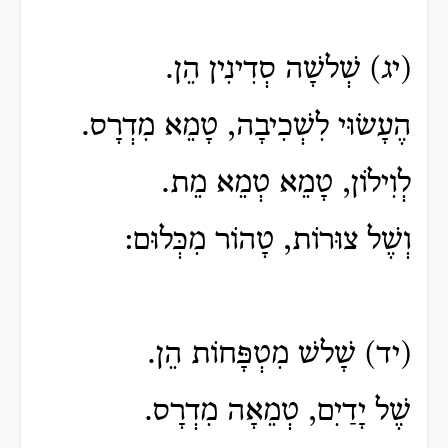
(יג) שְׁלשָׁה סְדִינִין הֵן.
הֶעָשׂוּי לִשְׁכִיבָה, טָמֵא מִדְרָס.
לְוִילוֹן, טָמֵא טְמֵא מֵת.
וְשֶׁל צוּרוֹת, טָהוֹר מִכְּלוּם:
(יד) שָׁלשׁ מִטְפָּחוֹת הֵן.
שֶׁל יָדַיִם, טְמֵאָה מִדְרָס.