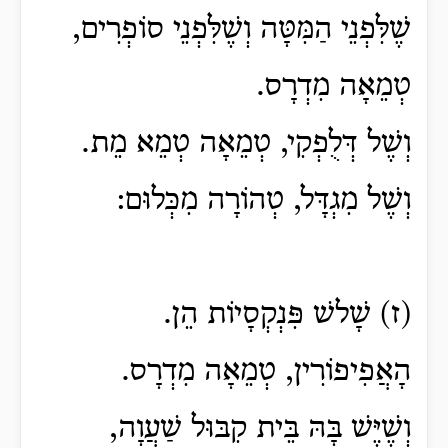
שֶׁלִּפְנֵי הַמִּטָּה וְשֶׁלִּפְנֵי סוֹפְרִים,
טְמֵאָה מִדְרָס.
וְשֶׁל דְּלֻפְקִי, טְמֵאָה טְמֵא מֵת.
וְשֶׁל מִגְדָּל, טְהוֹרָה מִכְּלוּם:
(ז) שָׁלשׁ פִּנְקְסָיוֹת הֵן.
הָאֲפִיפוֹרִין, טְמֵאָה מִדְרָס.
וְשֶׁיֶּשׁ בָּהּ בֵּית קִבּוּל שַׁעֲוָה,