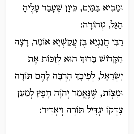
וּמֵבִיא בַּמַּיִם, כֵּיוָן שֶׁעָבַר עָלֶיהָ
הַגַּל, טְהוֹרָה:
רַבִּי חֲנַנְיָא בֶּן עֲקַשְׁיָא אוֹמֵר, רָצָה
הַקָּדוֹשׁ בָּרוּךְ הוּא לְזַכּוֹת אֶת
יִשְׂרָאֵל, לְפִיכָךְ הִרְבָּה לָהֶם תּוֹרָה
וּמִצְוֹת, שֶׁנֶּאֱמַר יְהֹוָה חָפֵץ לְמַעַן
צִדְקוֹ יַגְדִּיל תּוֹרָה וְיַאְדִיר: