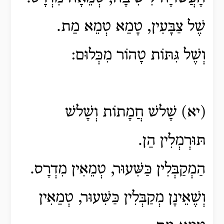
שֶׁל צַבָּעִין, טָמֵא טְמֵא מֵת.
וְשֶׁל גִּתּוֹת טָהוֹר מִכְּלוּם:
(יא) שָׁלשׁ חֲמָתוֹת וְשָׁלשׁ
תּוּרְמְלִין הֵן.
הַמְקַבְּלִין כַּשִּׁעוּר, טְמֵאִין מִדְרָס.
וְשֶׁאֵינָן מְקַבְּלִין כַּשִּׁעוּר, טְמֵאִין