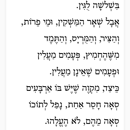
בִּשְׁלשָׁה לֻגִּין.
אֲבָל שְׁאָר הַמַּשְׁקִין, וּמֵי פֵרוֹת,
וְהַצִּיר, וְהַמֻּרְיָס, וְהַתֶּמֶד
מִשֶּׁהֶחְמִיץ, פְּעָמִים מַעֲלִין
וּפְעָמִים שֶׁאֵינָן מַעֲלִין.
כֵּיצַד, מִקְוֶה שֶׁיֶּשׁ בּוֹ אַרְבָּעִים
סְאָה חָסֵר אַחַת, נָפַל לְתוֹכוֹ
סְאָה מֵהֶם, לֹא הֶעֱלָהוּ.