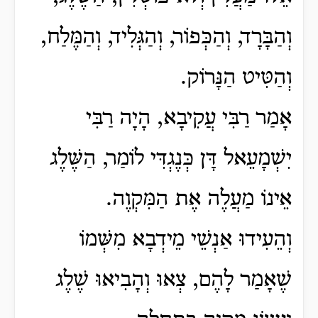
וְהַבָּרָד, וְהַכְּפוֹר, וְהַגְּלִיד, וְהַמֶּלַח,
וְהַטִּיט הַנָּרוֹק.
אָמַר רַבִּי עֲקִיבָא, הָיָה רַבִּי
יִשְׁמָעֵאל דָּן כְּנֶגְדִּי לוֹמַר, הַשֶּׁלֶג
אֵינוֹ מַעֲלֶה אֶת הַמִּקְוֶה.
וְהֵעִידוּ אַנְשֵׁי מֵידְבָא מִשְּׁמוֹ
שֶׁאָמַר לָהֶם, צְאוּ וְהָבִיאוּ שֶׁלֶג