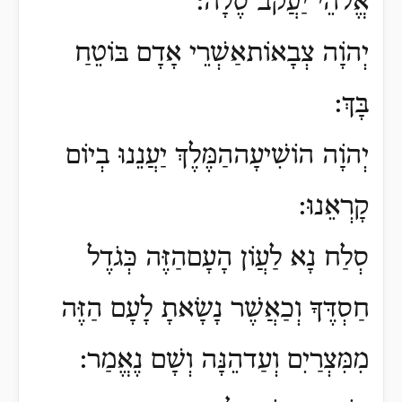
אֱלֹהֵי יַעֲקֹב סֶלָה:
יְהוָֹה צְבָאוֹתאַשְׁרֵי אָדָם בּוֹטֵחַ
בָּךְ:
יְהוָֹה הוֹשִׁיעָההַמֶּלֶךְ יַעֲנֵנוּ בְיוֹם
קָרְאֵנוּ:
סְלַח נָא לַעֲוֹן הָעָםהַזֶּה כְּגֹדֶל
חַסְדֶּךָ וְכַאֲשֶׁר נָשָׂאתָ לָעָם הַזֶּה
מִמִּצְרַיִם וְעַדהֵנָּה וְשָׁם נֶאֱמַר: