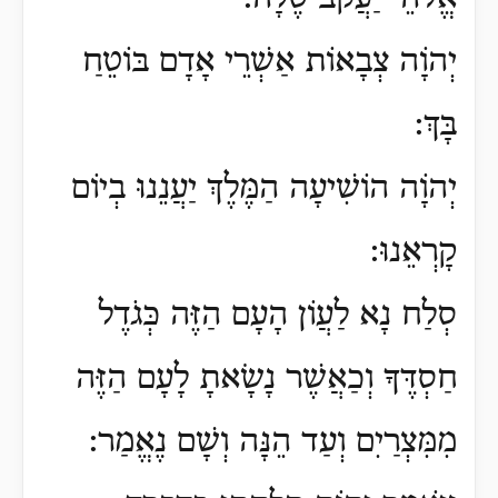
יְהוָֹה צְבָאוֹת אַשְׁרֵי אָדָם בּוֹטֵחַ
בָּךְ:
יְהוָֹה הוֹשִׁיעָה הַמֶּלֶךְ יַעֲנֵנוּ בְיוֹם
קָרְאֵנוּ:
סְלַח נָא לַעֲוֹן הָעָם הַזֶּה כְּגֹדֶל
חַסְדֶּךָ וְכַאֲשֶׁר נָשָׂאתָ לָעָם הַזֶּה
מִמִּצְרַיִם וְעַד הֵנָּה וְשָׁם נֶאֱמַר: