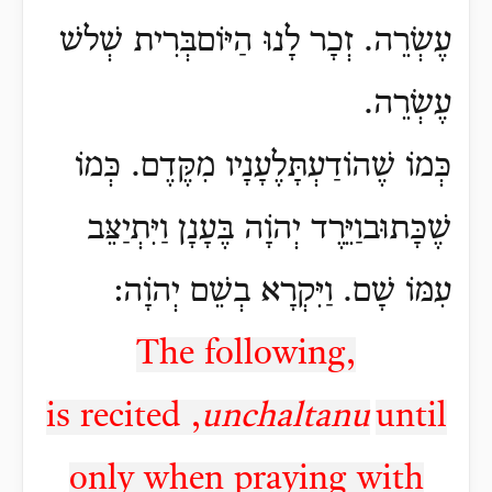
עֶשְׂרֵה.
זְכָר לָנוּ הַיּוֹםבְּרִית שְׁלשׁ
עֶשְׂרֵה.
כְּמֹו שֶׁהוֹדַעְתָּלֶעָנָיו מִקֶּדֶם.
כְּמוֹ
שֶׁכָּתוּבוַיֵּרֶד יְהֹוָה בֶּעָנָן וַיִּתְיַצֵּב
עִמּוֹ שָׁם.
וַיִּקְרָא בְשֵׁם יְהֹוָה:
The following,
is recited
,
unchaltanu
until
only when praying with