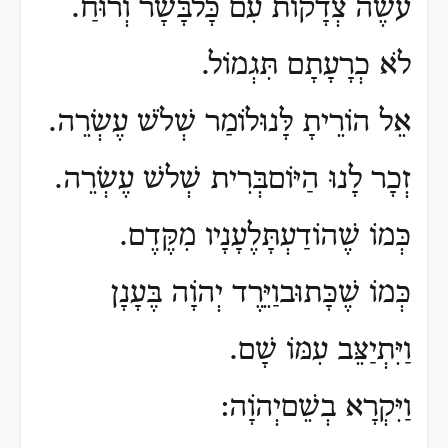
עֹשֶׂה צְדָקוֹת עִם כָּלבָּשָׂר וְרוּחַ.
לֹא כְרָעָתָם תִּגְמוֹל.
אֵל הוֹרֵיתָ לָּנוּלוֹמַר שְׁלֹשׁ עֶשְׂרֵה.
זְכָר לָנוּ הַיּוֹםבְּרִית שְׁלשׁ עֶשְׂרֵה.
כְּמֹו שֶׁהוֹדַעְתָּלֶעָנָיו מִקֶּדֶם.
כְּמוֹ שֶׁכָּתוּבוַיֵּרֶד יְהֹוָה בֶּעָנָן
וַיִּתְיַצֵּב עִמּוֹ שָׁם.
וַיִּקְרָא בְשֵׁםיְהֹוָה: