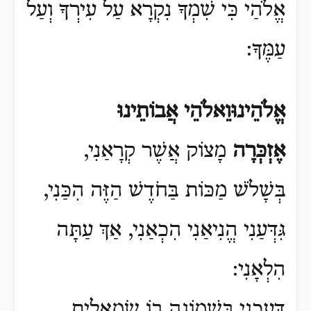
אֱלֹהַי כִּי שִׁמְךָ נִקְרָא עַל עִירְךָ וְעַל
עַמֶּךָ:
אֱלֹהֵינוּוֵאלֹהֵי אֲבוֹתֵינוּ
אֶזְכְּרָה
מָצוֹק אֲשֶׁר קְרָאַנִי,
בְּשָׁלֹשׁ מַכּוֹת בַּחֹדֶשׁ הַזֶּה הִכַּנִי,
גִּדְּעַנִי הֱנִיאַנִי הִכְאַנִי, אַךְ עַתָּה
הִלְאָנִי:
דִּעֲכַנִי בִּשְׁמוֹנָה בוֹ שְׂמָאלִית