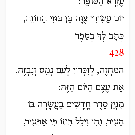
עֶזְרָא הַסּוֹפֵר:
יוֹם עֲשִׂירִי צֻוָּה בֶּן בּוּזִי הַחוֹזֶה,
כְּתָב לְךָ בְּסֵפֶר
428
הַמַּחֲזֶה, לְזִכָּרוֹן לְעַם נָמֵס וְנִבְזֶה,
אֶת עֶצֶם הַיּוֹם הַזֶּה:
מִנְיַן סֵדֶר חֳדָשִׁים בַּעֲשָׂרָה בּוֹ
הֵעִיר, נְהִי וִילֵל בְּמוֹ פִי אַפְעִיר,