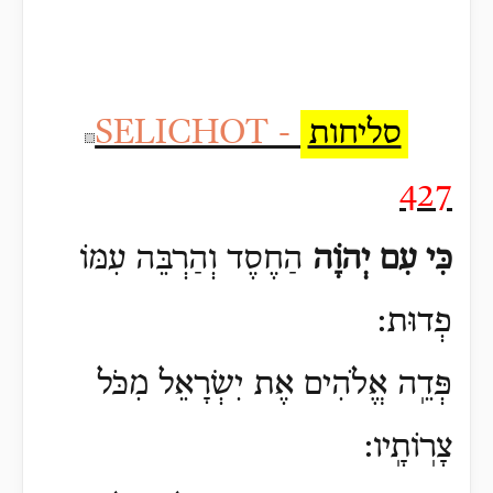
סליחות
SELICHOT -
427
כִּי עִם יְהוָֹה
הַחֶסֶד וְהַרְבֵּה עִמּוֹ
פְדוּת:
פְּדֵֽה אֱלֹהִים אֶת יִשְׂרָאֵל מִכֹּל
צָרֽוֹתָֽיו: