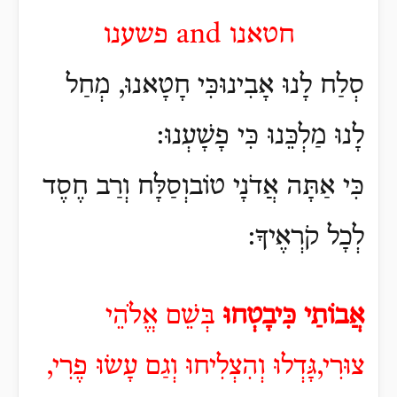
חטאנו
and
פשענו
סְלַח לָנוּ אָבִינוּכִּי חָטָאנוּ, מְחַל
לָנוּ מַלְכֵּנוּ כִּי פָשָׁעְנוּ:
כִּי אַתָּה אֲדֹנָי טוֹבוְסַלָּח וְרַב חֶסֶד
לְכָל קֹרְאֶיךָ:
אֲבוֹתַי כִּיבָטְחוּ
בְּשֵׁם אֱלֹהֵי
צוּרִי,גָּדְלוּ וְהִצְלִיחוּ וְגַם עָשׂוּ פֶרִי,