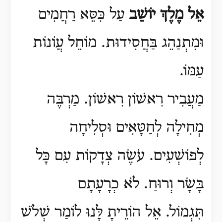
אֵל מֶלֶךְ יוֹשֵׁב
עַל כִּסֵּא רַחֲמִים
וּמִתְנַהֵג בַּחֲסִידוּת.
מוֹחֵל עֲוֹנוֹת
עַמּוֹ.
מַעֲבִיר רִאשׁוֹן רִאשׁוֹן.
מַרְבֶּה
מְחִילָה לְחַטָּאִים וּסְלִיחָה
לְפוֹשְׁעִים.
עֹשֶׂה צְדָקוֹת עִם כָּל
בָּשָׂר וְרוּחַ.
לֹא כְרָעָתָם
תִּגְמוֹל.
אֵל הוֹרֵיתָ לָּנוּ לוֹמַר שְׁלֹשׁ