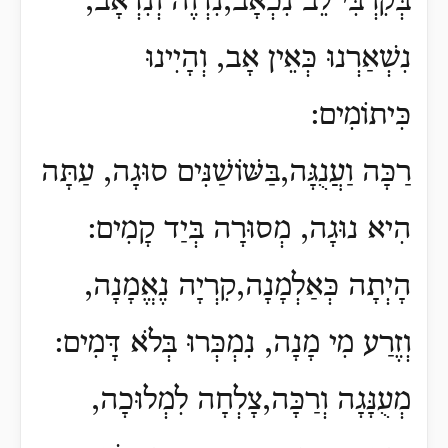
בְּקִרְבִּי לֵב נִכְאָב,נִדְוֶה וְנִדְאָב,
נִשְׁאַרְנוּ כְּאֵין אָב, וְהָיִינוּ
כִּיתוֹמִים:
רַכָּה וַעֲנֻגָּה,בַּשּׁוֹשַׁנִּים סוּגָה, עַתָּה
הִיא נוּגָה, מְסוּרָה בְּיַד קָמִים:
הָיְתָה כְּאַלְמָנָה,קִרְיָה נֶאֱמָנָה,
וְזֶרַע מִי מָנָה, נִמְכְּרוּ בְּלֹא דָּמִים:
מְעֻנָּגָה וְרַכָּה,צָלְחָה לִמְלוּכָה,