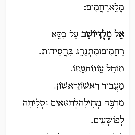
מָלֵארַחֲמִים:
אֵל מֶלֶךְיוֹשֵׁב
עַל כִּסֵּא
רַחֲמִיםוּמִתְנַהֵג בַּחֲסִידוּת.
מוֹחֵל עֲוֹנוֹתעַמּוֹ.
מַעֲבִיר רִאשׁוֹןרִאשׁוֹן.
מַרְבֶּה מְחִילָהלְחַטָּאִים וּסְלִיחָה
לְפוֹשְׁעִים.