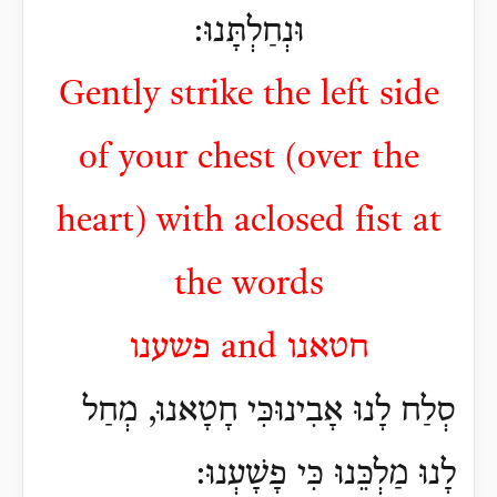
וּנְחַלְתָּנוּ:
Gently strike the left side
of your chest (over the
heart) with aclosed fist at
the words
חטאנו
and
פשענו
סְלַח לָנוּ אָבִינוּכִּי חָטָאנוּ, מְחַל
לָנוּ מַלְכֵּנוּ כִּי פָשָׁעְנוּ: