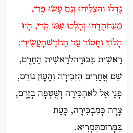
גָּדְלוּ וְהִצְלִיחוּ וְגַם עָשׂוּ פֶרִי,
מֵעֵתהֻדָּחוּ וְהָלְכוּ עִמּוֹ קֶרִי, הָיוּ
הָלוֹךְ וְחָסוֹר עַד הַחֹדֶשׁהָעֲשִׂירִי:
רֵאשִׁית בִּכּוּרָהלְרֵאשִׁית הַחֵרֶם,
שֵׁם אֲחֵרִים הִזְכִּירָה וְהֶעָוֹן גּוֹרֵם,
פְּנֵי אֵל לֹאהִכִּירָה וְשֻׁטְּפָה בְזֶרֶם,
צָרָה כְּמַבְכִּירָה, כָּעֵת
בַּמָּרוֹםתַּמְרִיא.