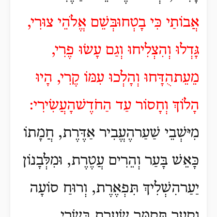
אֲבוֹתַי כִּי בָטְחוּבְּשֵׁם אֱלֹהֵי צוּרִי,
גָּדְלוּ וְהִצְלִיחוּ וְגַם עָשׂוּ פֶרִי,
מֵעֵתהֻדָּחוּ וְהָלְכוּ עִמּוֹ קֶרִי, הָיוּ
הָלוֹךְ וְחָסוֹר עַד הַחֹדֶשׁהָעֲשִׂירִי:
מִיּשְׁבֵי שַׁעַרהֶעֱבִיר אַדֶּרֶת, חֲמָתוֹ
כָּאֵשׁ בָּעַר וְהֵרִים עֲטֶרֶת, וּמִלְּבָנוֹן
יַעַרהִשְׁלִיךְ תִּפְאֶרֶת, וְרוּחַ סוֹעָה
וָסַעַר תְּסַמֵּר שַׂעֲרַת בְּשָׂרִי.