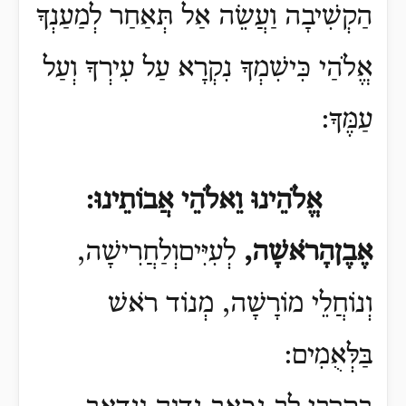
הַקְשִׁיבָה וַעֲשֵׂה אַל תְּאַחַר לְמַעַנְךָ
אֱלֹהַי כִּישִׁמְךָ נִקְרָא עַל עִירְךָ וְעַל
עַמֶּךָ:
אֱלֹהֵינוּ וֵאלֹהֵי אֲבוֹתֵינוּ:
אֶבֶןהָרֹאשָׁה,
לְעִיִּיםוְלַחֲרִישָׁה,
וְנוֹחֲלֵי מוֹרָשָׁה, מְנוֹד רֹאשׁ
בַּלְּאֻמִים: