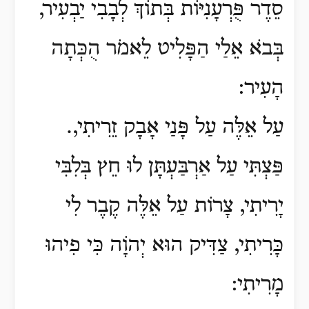
סֵדֶר פֻּרְעָנִיּוֹת בְּתוֹךְ לְבָבִי יַבְעִיר,
בְּבֹא אֵלַי הַפָּלִיט לֵאמֹר הֻכְּתָה
הָעִיר:
עַל אֵלֶּה עַל פָּנַי אָבָק זֵרִיתִי,.
פַּצְתִּי עַל אַרְבַּעְתָּן לוּ חֵץ בְּלִבִּי
יָרִיתִי, צָרוֹת עַל אֵלֶּה קֶבֶר לִי
כָּרִיתִי, צַדִּיק הוּא יְהוָֹה כִּי פִיהוּ
מָרִיתִי: