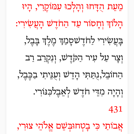
מֵעֵת הֻדָּחוּ וְהָלְכוּ עִמּוֹקֶרִי, הָיוּ
הָלוֹךְ וְחָסוֹר עַד הַחֹדֶשׁ הָעֲשִׂירִי:
בָּעֲשִׂירִי לַחֹדֶשׁסָמַךְ מֶלֶךְ בָּבֶל,
וְצָר עַל עִיר הַקֹּדֶשׁ, וְנִקְרַב רַב
הַחוֹבֵל,נֻתַּתִּי הָדֵשׁ וְעֻנֵּיתִי בַכֶּבֶל,
וְהָיָה מִדֵּי חֹדֶשׁ לְאֵבֶלכִּנּוֹרִי.
431
אֲבוֹתַי כִּי בָטְחוּבְּשֵׁם אֱלֹהֵי צוּרִי,