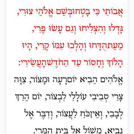
אֲבוֹתַי כִּי בָטְחוּבְּשֵׁם אֱלֹהֵי צוּרִי,
גָּדְלוּ וְהִצְלִיחוּ וְגַם עָשׂוּ פֶרִי,
מֵעֵתהֻדָּחוּ וְהָלְכוּ עִמּוֹ קֶרִי, הָיוּ
הָלוֹךְ וְחָסוֹר עַד הַחֹדֶשׁהָעֲשִׂירִי:
אֱלֹהִים הֵבִיא יוֹםרָעָה וּמָצוֹר, צִוָּה
צָרַי סְבִיבִי עוֹלָלַי לִבְצוֹר, יוֹם הֵרַךְ
לְבָבִי, וְאֵיןכֹּחַ לַעֲצוֹר, וְדִבֶּר אֶל
נָבִיא, מְשׁוֹל אֶל בֵּית הַמֶּרִי.