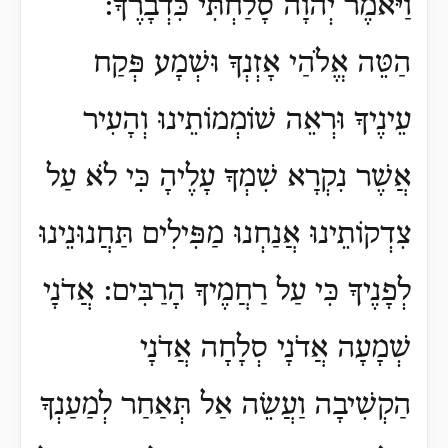
וַיֹּאמֶר יְהוָֹה סָלַחְתִּי כִּדְבָרֶךָ:
הַטֵּה אֱלֹהַי אָזְנְךָ וּשְׁמָע פְּקַח
עֵינֶיךָ וּרְאֵה שׁוֹמְמוֹתֵינוּ וְהָעִיר
אֲשֶׁר נִקְרָא שִׁמְךָ עָלֶיהָ כִּי לֹא עַל
צִדְקוֹתֵינוּ אֲנַחְנוּ מַפִּילִים תַּחֲנוּנֵינוּ
לְפָנֶיךָ כִּי עַל רַחֲמֶיךָ הָרַבִּים:
אֲדֹנָי
שְׁמָעָה אֲדֹנָי סְלָחָה אֲדֹנָי
הַקְשִׁיבָה וַעֲשֵׂה אַל תְּאַחַר לְמַעַנְךָ