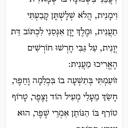
וִימָנִית, הֲלֹא שְׁלָשְׁתָּן קָבַעְתִּי
תַעֲנִית, וּמֶלֶךְ יָוָן אִנְּסַנִי לִכְתּוֹב דַּת
יְוָנִית, עַל גַּבִּי חָרְשׁוּ חוֹרְשִׁים
הֶאֱרִיכוּ מַעֲנִית:
זוֹעַמְתִּי בְּתִשְׁעָה בוֹ בִּכְלִמָה וָחֵפֶר,
חָשַׂךְ מֵעָלַי מְעִיל הוֹד וָצֶפֶר, טָרוֹף
טוֹרַף בּוֹ הַנּוֹתֵן אִמְרֵי שֶׁפֶר, הוּא