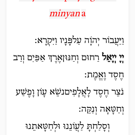
minyan
a
וַיַּעֲבוֹר יְהֹוָה עַלפָּנָיו וַיִּקְרָא:
יְיָ יְיָאֵל
רַחוּם וְחַנּוּןאֶרֶךְ אַפַּיִם וְרַב
חֶסֶד וֶאֱמֶת:
נֹצֵר חֶסֶד לָאֲלָפִיםנשֵֹׁא עָוֹן וָפֶשַׁע
וְחַטָּאָה וְנַקֵּה:
וְסָלַחְתָּ לַעֲוֹנֵנוּ וּלְחַטָּאתֵנוּ