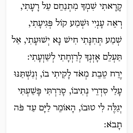
קָרָאתִי שִׁמְךָ מִתְנַחֵם עַל רָעָתִי,
רְאֵה עָנְיִי וּשְׁמַע קוֹל פְּגִיעָתִי,
שְׁמַע תְּחִנָּתִי חִישׁ נָא יְשׁוּעָתִי, אַל
תַּעְלֵם אָזְנְךָ לְרַוְחָתִי לְשַׁוְעָתִי:
יֶרַח טֵבֵת מְאֹד לָקִיתִי בוֹ, וְנִשְׁתַּנּוּ
עָלַי סִדְרֵי נְתִיבוֹ, סָרַרְתִּי פָּשַׁעְתִּי
יְגַלֶּה לִי טוּבוֹ, הָאוֹמֵר לַיָּם עַד פֹּה
תָבֹא: