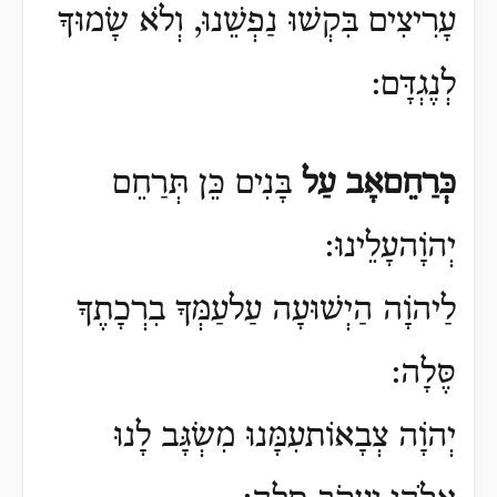
עָרִיצִים בִּקְשׁוּ נַפְשֵׁנוּ, וְלֹא שָׂמוּךָ
לְנֶגְדָּם
:
כְּרַחֵםאָב עַל
בָּנִים כֵּן תְּרַחֵם
יְהוָֹהעָלֵינוּ:
לַיהוָֹה הַיְשׁוּעָה עַלעַמְּךָ בִרְכָתֶךָ
סֶּלָה:
יְהוָֹה צְבָאוֹתעִמָּנוּ מִשְׂגָּב לָנוּ