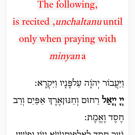
The following,
is recited
,
unchaltanu
until
only when praying with
minyan
a
וַיַּעֲבוֹר יְהֹוָה עַלפָּנָיו וַיִּקְרָא:
יְיָ יְיָאֵל
רַחוּם וְחַנּוּןאֶרֶךְ אַפַּיִם וְרַב
חֶסֶד וֶאֱמֶת: