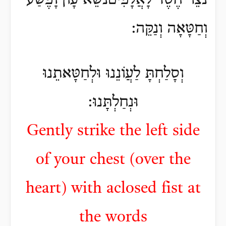
נֹצֵר חֶסֶד לָאֲלָפִיםנשֵֹׁא עָוֹן וָפֶשַׁע
וְחַטָּאָה וְנַקֵּה:
וְסָלַחְתָּ לַעֲוֹנֵנוּ וּלְחַטָּאתֵנוּ
וּנְחַלְתָּנוּ:
Gently strike the left side
of your chest (over the
heart) with aclosed fist at
the words