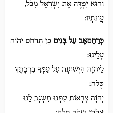
וְהוּא יִפְדֶּה אֶת יִשְׂרָאֵל מִכֹּל,
עֲוֹנֹתָיו:
כְּרַחֵםאָב עַל בָּנִים
כֵּן תְּרַחֵם יְהוָֹה
עָלֵינוּ:
לַיהוָֹה הַיְשׁוּעָה עַל עַמְּךָ בִרְכָתֶךָ
סֶּלָה:
יְהוָֹה צְבָאוֹת עִמָּנוּ מִשְׂגָּב לָנוּ
אֱלֹהֵי יַעֲקֹב סֶלָה: