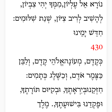
נוֹרָא אֵל עֶלְיוֹן,מִמְּךָ יְהִי צִבְיוֹן,
לְהָשִׁיב לְרִיב צִיּוֹן, שְׁנַת שִׁלּוּמִים:
חַדֵּשׁ יָמֵינוּ
430
כְּקֶדֶם, מְעוֹנָהאֱלֹהֵי קֶדֶם, וְלַבֵּן
כַּצֶּמֶר אֹדֶם, וְכַשֶּׁלֶג כְּתָמִים:
חַזְּקֵנוּבְּיִרְאָתֶךָ, וּבְקִיּוּם תּוֹרָתֶךָ,
וּפָקְדֵנוּ בִּישׁוּעָתֶךָ,. מֶלֶך