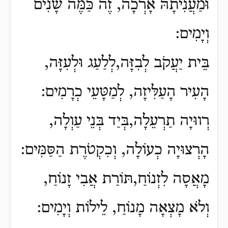
וּמַעֲנִיתָהּ אָרְכָה, זֶה כַּמֶּה שָׁנִים
וְיָמִים:
בֵּית יַעֲקֹב לְבִזָּה,לְלַעַג וּלְעִזָּה,
הָעִיר הָעַלִּיזָה, לְמַטָּעֵי כְרָמִים:
רְווּיָה תַרְעֵלָה,בְּיַד בְּנֵי עַוְלָה,
הָרְצוּיָה כְעוֹלָה, וְכִקְטֹרֶת הַסַּמִּים:
מָאֲסָה לִזְנוֹחַ,תּוֹרַת אֲבִי זָנוֹחַ,
וְלֹא מָצְאָה מָנוֹחַ, לֵילוֹת וְיָמִים: