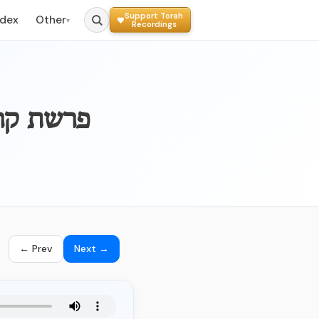
Support Torah
ndex
Other
▾
Recordings
004_ARSHAS KORACH
← Prev
Next →