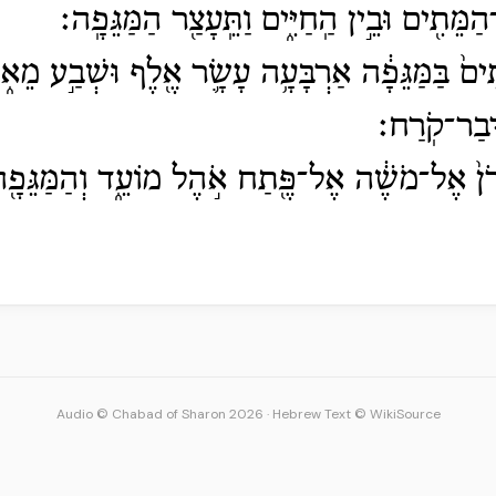
ן־הַמֵּתִ֖ים וּבֵ֣ין הַֽחַיִּ֑ים וַתֵּֽעָצַ֖ר הַמַּגֵּפָֽה׃
ֵתִים֙ בַּמַּגֵּפָ֔ה אַרְבָּעָ֥ה עָשָׂ֛ר אֶ֖לֶף וּשְׁבַ֣ע מֵא֑
ְבַר־קֹֽרַח׃
רֹן֙ אֶל־מֹשֶׁ֔ה אֶל־פֶּ֖תַח אֹ֣הֶל מוֹעֵ֑ד וְהַמַּגֵּפָ֖ה
Audio © Chabad of Sharon 2026
·
Hebrew Text © WikiSource