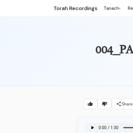
Torah Recordings
Tanach
R
▾
Share