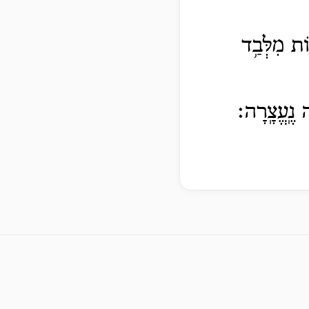
וֹת מִלְּבַ֥ד
 נֶֽעֱצָֽרָה׃