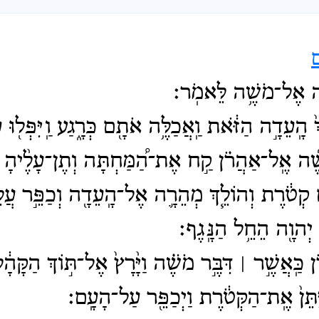
ָ֖ה אֶל־מֹשֶׁ֥ה לֵּאמֹֽר׃
֙ הָֽעֵדָ֣ה הַזֹּ֔את וַֽאֲכַלֶּ֥ה אֹתָ֖ם כְּרָ֑גַע וַֽיִּפְּל֖וּ
ֶ֜ה אֶֽל־אַהֲרֹ֗ן קַ֣ח אֶת־הַ֠מַּחְתָּה וְתֶן־עָלֶ֨יהָ 
֣ים קְטֹ֔רֶת וְהוֹלֵ֧ךְ מְהֵרָ֛ה אֶל־הָֽעֵדָ֖ה וְכַפֵּ֣ר עֲלֵ
י יְהוָ֖ה הֵחֵ֥ל הַנָּֽגֶף׃
֜ן כַּֽאֲשֶׁ֣ר ׀ דִּבֶּ֣ר מֹשֶׁ֗ה וַיָּ֨רָץ֙ אֶל־תּ֣וֹךְ הַקָּהָ
יִּתֵּן֙ אֶֽת־הַקְּטֹ֔רֶת וַיְכַפֵּ֖ר עַל־הָעָֽם׃