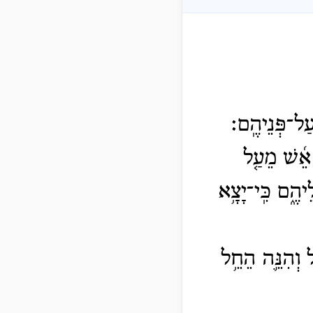
 עַל־פְּנֵיהֶֽם׃
אֵ֜שׁ מֵעַ֤ל
יהֶ֑ם כִּֽי־יָצָ֥א
֔ל וְהִנֵּ֛ה הֵחֵ֥ל