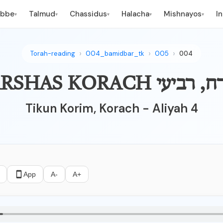
ebbe
Talmud
Chassidus
Halacha
Mishnayos
I
▾
▾
▾
▾
▾
Torah-reading
004_bamidbar_tk
005
004
P פרשת קרח, רביעי
Tikun Korim, Korach - Aliyah 4
App
A-
A+