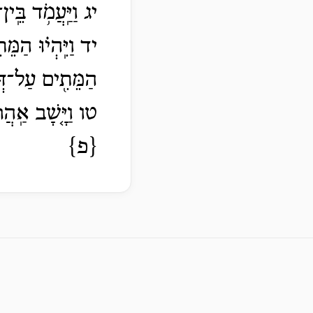
יג וַיַּֽעֲמֹ֥ד בֵּֽי
יד וַיִּֽהְי֗וּ הַמּ
הַמֵּתִ֖ים עַל־דּ
טו וַיָּ֤שָׁב אַֽהֲ
{פ}