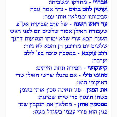
אברויי
- מחזיקו ומשביחו:
ועושין להם בתים
- גדר אמה גובה
סביבותיו וממלאין אותו עפר:
עד ראש השנה
- של ערב שביעית אע"פ
שעבודת האילן אסור שלשים יום לפני ראש
השנה הכא שרי שלא ימותו הנטיעות דהנך
שלשים יום מדרבנן הן והכא לא גזור:
דרב עוקבא
- במסכת סוכה בפ' לולב
וערבה:
קישקושי
- חפירה תחת הזיתים:
סתומי פילי
- אם נתגלו שרשי האילן שרי
דאוקומי הוא:
את הפגין
- פגי תאינה סכין אותן בשמן
כשהן חונטין כדי שיהו שמינות:
מפטמין אותן
- ממלאין את הנקבין שמן
פגין הוא פירי עצמו כשגדל מעט: