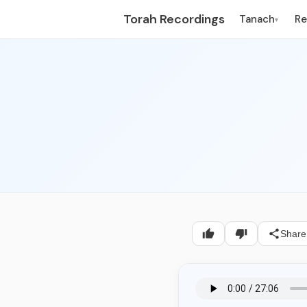
Torah Recordings
Tanach
R
▾
Share