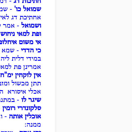
חתיכות דג
- דמי
שמואל כו'
- שמו
אחתיכת דג לאיס
ושמואל
- אמר לך
ופת למאי ניחוש
אי משום איחלופי
כי הדדי
- שמא יש
במידי דלית ליה 
אמרינן פת למאי 
אין לוקחין ימ"ח
תתן מכשול ומזבנ
אכלי איסורא הל
שיגר לו
- במתנה
סלקונדרי רומין
-
אוכלין אותה
- וא
ממנה: