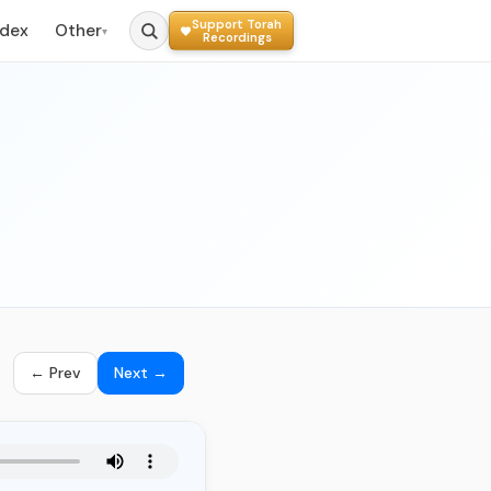
Support Torah
ndex
Other
▾
Recordings
← Prev
Next →