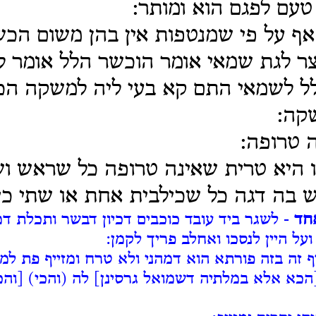
 טעם לפגם הוא ומותר:
אף על פי שמנטפות אין בהן משום הכ
צר לגת שמאי אומר הוכשר הלל אומר 
הלל לשמאי התם קא בעי ליה למשקה הכ
שקה:
 טרופה:
זו היא טרית שאינה טרופה כל שראש ו
יש בה דגה כל שכילבית אחת או שתי כי
חד
- לשגר ביד עובד כוכבים דכיון דבשר ותכלת דמ
ועל היין לנסכו ואחלב פריך לקמן:
 זה בזה פורתא הוא דמהני ולא טרח ומזייף פת למא
[הכא אלא במלתיה דשמואל גרסינן] לה (והכי) [והכ