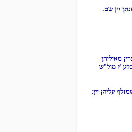
תן יין שם.
רין מאיליהן
בלע"ז מול"ש
זלף עליהן יין: