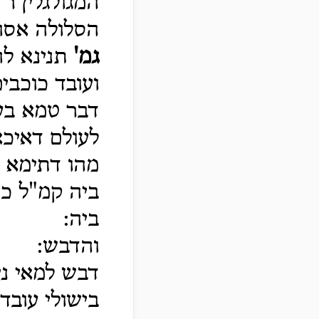
המגולגלין ר'
הסלולה אסור
גמ'
תנינא לה
ועובד כוכבים
דבר טמא בע
לעולם דאיכא 
מהו דתימא כ
ביה קמ"ל כי
ביה:
והדבש:
דבש למאי ני
בישולי עובדי