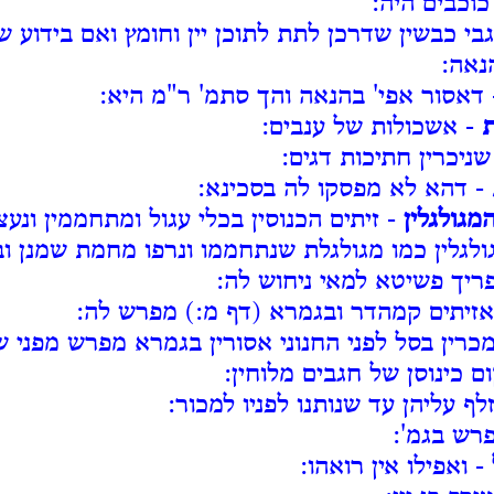
כוכבים היה:
בי כבשין שדרכן לתת לתוכן יין וחומץ ואם בידוע שנ
נאה:
דאסור אפי' בהנאה והך סתמ' ר"מ היא:
ת
- אשכולות של ענבים:
שניכרין חתיכות דגים:
- דהא לא מפסקו לה בסכינא:
מגולגלין
- זיתים הכנוסין בכלי עגול ומתחממין ונעצ
גולגלין כמו מגולגלת שנתחממו ונרפו מחמת שמנן ו
פריך פשיטא למאי ניחוש לה:
זיתים קמהדר ובגמרא (דף מ:) מפרש לה:
כרין בסל לפני החנוני אסורין בגמרא מפרש מפני שמ
ם כינוסן של חגבים מלוחין:
לף עליהן עד שנותנו לפניו למכור:
רש בגמ':
- ואפילו אין רואהו: