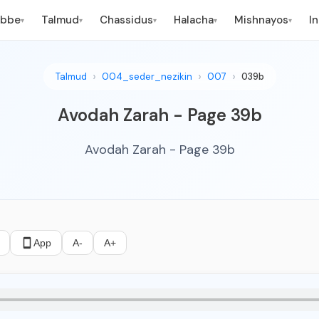
ebbe
Talmud
Chassidus
Halacha
Mishnayos
I
▾
▾
▾
▾
▾
Talmud
004_seder_nezikin
007
039b
Avodah Zarah - Page 39b
Avodah Zarah - Page 39b
App
A-
A+