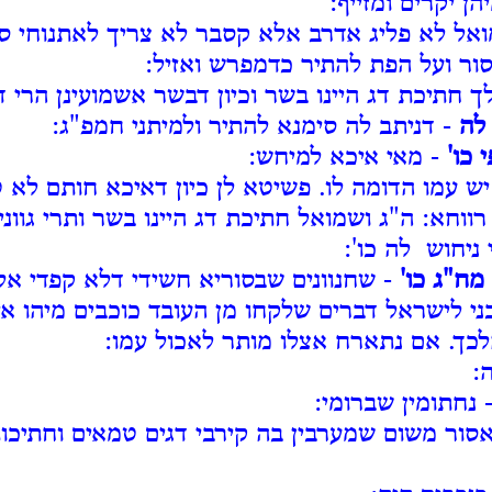
הן יקרים ומזייף:
אל לא פליג אדרב אלא קסבר לא צריך לאתנוחי סי
ור ועל הפת להתיר כדמפרש ואזיל:
 חתיכת דג היינו בשר וכיון דבשר אשמועינן הרי ד
 לה
- דניתב לה סימנא להתיר ולמיתני חמפ"ג:
 כו'
- מאי איכא למיחש:
 עמו הדומה לו. פשיטא לן כיון דאיכא חותם לא ט
רווחא: ה"ג ושמואל חתיכת דג היינו בשר ותרי גוונ
ניחוש לה כו':
 מח"ג כו'
- שחנוונים שבסוריא חשידי דלא קפדי אלפ
י לישראל דברים שלקחו מן העובד כוכבים מיהו אינ
כך. אם נתארח אצלו מותר לאכול עמו:
:
 נחתומין שברומי:
סור משום שמערבין בה קירבי דגים טמאים וחתיכות