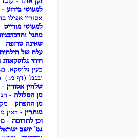
זקן אחד
- עובד 
למעוטי בידוע
- ג
אסורין אפילו בה
למעוטי מורייס
- 
מתני' והדבדבניו
שאינה טרופה
- 
עלה של חילתית
וזיתי גלוסקאות ה
כעין גלוסקא. מ
ובגמ' (דף מ:) 
שלחין אסורין
- א
מן הסלולה
- הנמ
מן ההפתק
- מקו
מותרין
- דאין מז
וכן לתרומה
- מפ
גמ' יושב ישראל