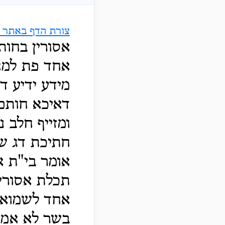
צורת הדף באתר ה
אסורין בחות
אחד פת למאי
מידע ידיע דח
דאיכא חותם 
ומזייף חלב 
חתיכת דג שא
אומר בי"ת א
תכלת אסורין
אחד לשמואל 
בשר לא אמרי