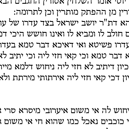
 יוסי אומר השלחין אסורין החגבים הבא
ין מן ההפתק מותרין וכן לתרומה:
א דת"ר יושב ישראל בצד עדרו של עוב
 חולב לו ומביא לו ואינו חושש היכי דמ
דרו פשיטא ואי דאיכא דבר טמא בעדר
דבר טמא וכי קאי חזי ליה וכי יתיב לא
יון דיתיב לא חזי ליה ניחוש דלמא מיית
ון דכי קאי חזי ליה אירתותי מירתת ולא
חוש לה אי משום איערובי מיסרא סרי 
 כוכבים נאכל כמו שהוא חי אי משום גי