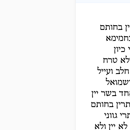
ן בחותם
בחמימא
כיון
לא טרח
לב ועייל
ושמואל
ד בשר יין
תרין בחותם
 גווני
א יין ולא