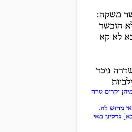
שר משקה:
לא הוכשר
א לא קא
שדרה ניכר
לביות
יהן יקרים טרח
י ניחוש לה.
א] גרסינן מאי