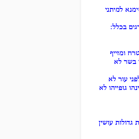
מנא למיתני
גים בכלל:
רח ומזייף
י בשר לא
ני עור לא
הו גופייהו לא
 גדולות עושין