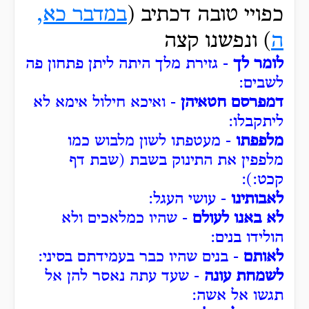
כפויי טובה דכתיב (
במדבר כא,
ה
) ונפשנו קצה
לומר לך
- גזירת מלך היתה ליתן פתחון פה
לשבים:
דמפרסם חטאיהן
- ואיכא חילול אימא לא
ליתקבלו:
מלפפתו
- מעטפתו לשון מלבוש כמו
מלפפין את התינוק בשבת (שבת דף
קכט:):
לאבותינו
- עושי העגל:
לא באנו לעולם
- שהיו כמלאכים ולא
הולידו בנים:
לאותם
- בנים שהיו כבר בעמידתם בסיני:
לשמחת עונה
- שעד עתה נאסר להן אל
תגשו אל אשה: