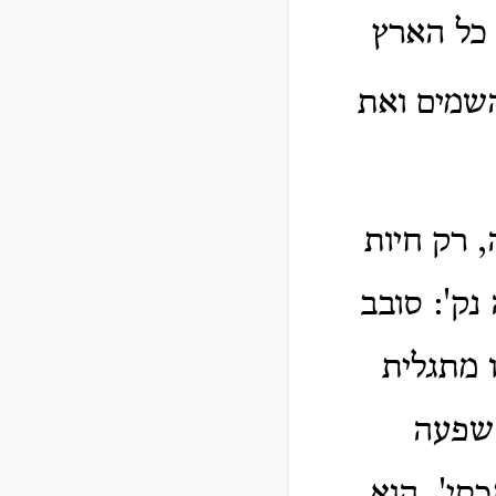
 כל הארץ
השמים ואת
, רק חיות
נק': סובב
 מתגלית
שפעה
סי', הוא