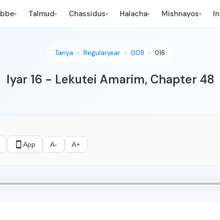
ebbe
Talmud
Chassidus
Halacha
Mishnayos
I
▾
▾
▾
▾
▾
Tanya
Regularyear
008
016
Iyar 16 - Lekutei Amarim, Chapter 48
App
A-
A+