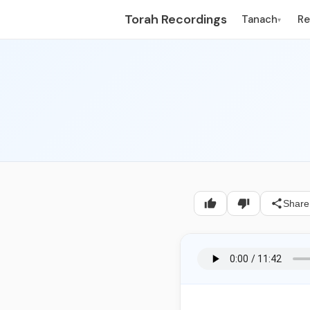
Torah Recordings
Tanach
R
▾
Share