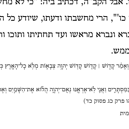
.
אבל הקב"ה, דכתיב ביה: "כי לא מחש
ו'", הרי מחשבתו ודעתו, שיודע כל ה
א ונברא מראשו ועד תחתיתו ותוכו ותו
ממש.
ה֙ וְאָמַ֔ר קָד֧וֹשׁ ׀ קָד֛וֹשׁ קָד֖וֹשׁ יְהוָ֣ה צְבָא֑וֹת מְלֹ֥א כָל־הָאָ֖רֶץ
ִסְתָּרִ֛ים וַאֲנִ֥י לֹֽא־אֶרְאֶ֖נּוּ נְאֻם־יְהוָ֑ה הֲל֨וֹא אֶת־הַשָּׁמַ֧יִם וְאֶת־
מיהו פרק כג פסוק כד)
מית