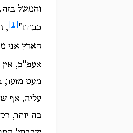
והמשל בזה,
[1]
כבודו"
, ו
הארץ אני מל
אעפ"כ, אין
מעט מזער, ב
עליה, אף ש
בה יותר, רק
שבבחי' הסת