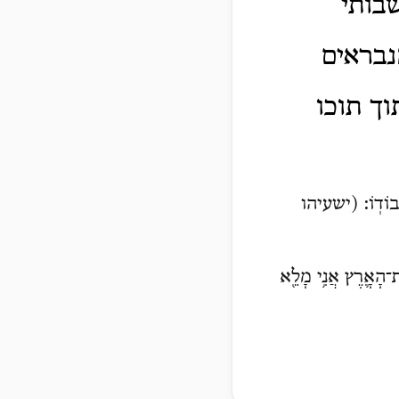
בותי
נבראים
ך תוכו
 כְּבוֹדֽוֹ: (ישעיהו
הָאָ֛רֶץ אֲנִ֥י מָלֵ֖א