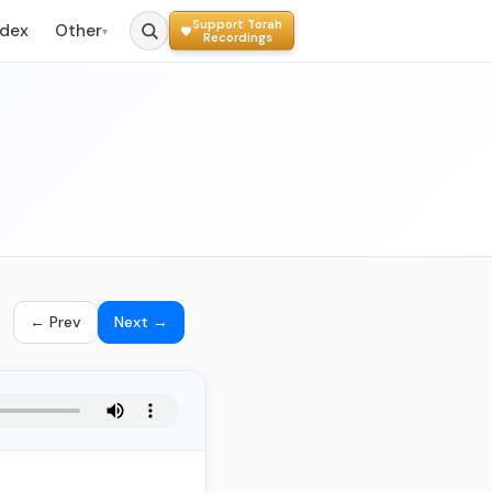
Support Torah
ndex
Other
▾
Recordings
← Prev
Next →