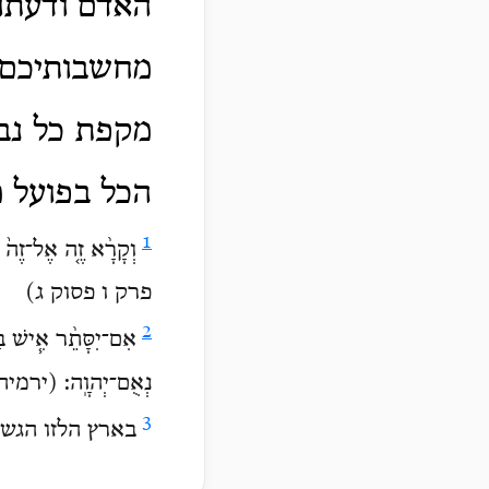
האדם ודעתו
מחשבותיכם כ
מקפת כל נבר
הכל בפועל 
1
וְקָרָ֨א זֶ֤ה אֶל־זֶ
פרק ו פסוק ג)
2
אִם־יִסָּתֵ֨ר אִ֧ישׁ בַּמּ
נְאֻם־יְהוָֽה: (יר
3
בארץ הלזו הגש