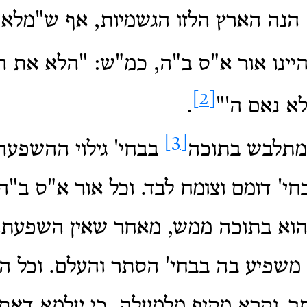
 הנה הארץ הלזו הגשמיות, אף ש"מלא
היינו אור א"ס ב"ה, כמ"ש: "הלא את 
[2]
א נאם ה'"
.
[3]
 מתלבש בתוכה
בבחי' גילוי ההשפעה
חי' דומם וצומח לבד.
וכל אור א"ס ב"ה 
הוא בתוכה ממש, מאחר שאין השפעתו
 משפיע בה בבחי' הסתר והעלם.
וכל ה
ר, נקרא מקיף מלמעלה.
כי עלמא דאתכ