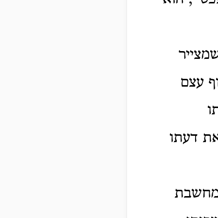
מצייר
ף עצם
ו
את דעתו
 מחשבת