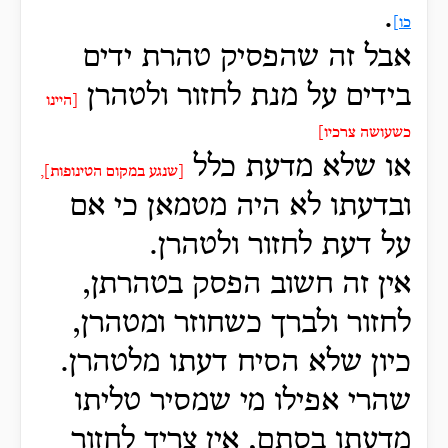
.
כו]
אבל זה שהפסיק טהרת ידים
בידים על מנת לחזור ולטהרן
[היינו
כשעושה צרכיו]
או שלא מדעת כלל
[שנגע במקום הטינופות],
ובדעתו לא היה מטמאן כי אם
על דעת לחזור ולטהרן.
אין זה חשוב הפסק בטהרתן,
לחזור ולברך כשחוזר ומטהרן,
כיון שלא הסיח דעתו מלטהרן.
שהרי אפילו מי שמסיר טליתו
מדעתו בסתם, אין צריך לחזור