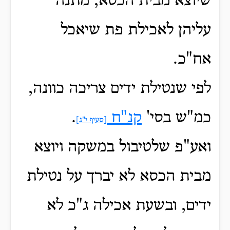
שיוצא מבית הכסא, מתנה
עליהן לאכילת פת שיאכל
אח"כ.
לפי שנטילת ידים צריכה כוונה,
כמ"ש בסי'
קנ"ח
.
[סעיף י"ג]
ואע"פ שלטיבול במשקה ויוצא
מבית הכסא לא יברך על נטילת
ידים, ובשעת אכילה ג"כ לא