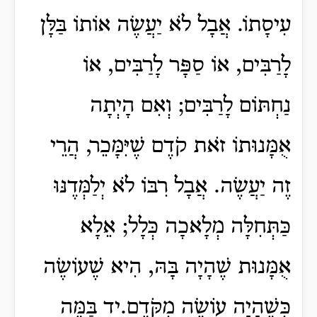
עִיסָתוֹ. אֲבָל לֹא יַעֲשֶׂה אוֹתוֹ בַּלָּן
לָרַבִּים, אוֹ סַפָּר לָרַבִּים, אוֹ
נַחְתּוֹם לָרַבִּים; וְאִם הָיְתָה
אֻמָּנוּתוֹ זֹאת קֹדֶם שֶׁיִּמָּכֵר, הֲרֵי
זֶה יַעֲשֶׂה. אֲבָל רִבּוֹ לֹא יְלַמְּדֶנּוּ
כַּתְּחִלָּה מְלָאכָה כְּלָל; אֵלָא
אֻמָּנוּת שֶׁהָיָה בָּהּ, הִיא שֶׁעוֹשֶׂה
כְּשֶׁהָיָה עוֹשֶׂה מִקֹּדֶם.יד בַּמֶּה