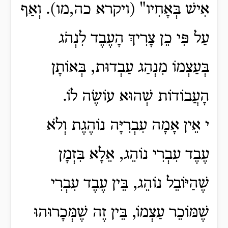
אִישׁ בְּאָחִיו" (ויקרא כה,מו). וְאַף
עַל פִּי כֵן צָרִיךְ הָעֶבֶד לִנְהֹג
בְּעַצְמוֹ מִנְהַג עַבְדוּת, בְּאוֹתָן
הָעֲבוֹדוֹת שְׁהוּא עוֹשֶׂה לוֹ.
י אֵין אָמָה עִבְרִיָּה נוֹהֶגֶת וְלֹא
עֶבֶד עִבְרִי נוֹהֵג, אֵלָא בִּזְמָן
שֶׁהַיּוֹבֵל נוֹהֵג, בֵּין עֶבֶד עִבְרִי
שֶׁמּוֹכֵר עַצְמוֹ, בֵּין זֶה שֶׁמְּכָרוּהוּ