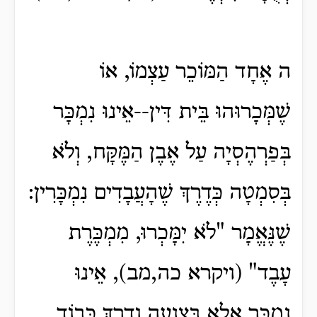
ה אֶחָד הַמּוֹכֵר עַצְמוֹ, אוֹ
שֶׁמְּכָרוּהוּ בֵּית דִּין--אֵינוּ נִמְכָּר
בְּפַרְהֶסְיָה עַל אֶבֶן הַמֶּקָּח, וְלֹא
בְּסִמְטָה כְּדֶרֶךְ שֶׁהָעֲבָדִים נִמְכָּרִין:
שֶׁנֶּאֱמָר "לֹא יִמָּכְרוּ, מִמְכֶּרֶת
עָבֶד" (ויקרא כה,מב), אֵינוּ
נִמְכָּר אֵלָא בְּצִנְעָה וְדֶרֶךְ כָּבוֹד.