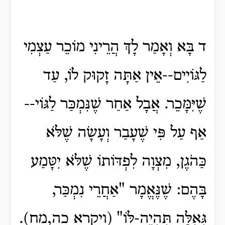
ד בָּא וְאָמַר לָךְ הֲרֵינִי מוֹכֵר עַצְמִי
לַגּוֹיִים--אֵין אַתָּה זָקוּק לוֹ, עַד
שֶׁיִּמָּכֵר. אֲבָל אַחַר שֶׁנִּמְכַּר לַגּוֹי--
אַף עַל פִּי שֶׁעָבַר וְעָשָׂה שֶׁלֹּא
כַּהֹגֶן, מִצְוָה לִפְדּוֹתוֹ שֶׁלֹּא יִטָּמַע
בָּהֶם: שֶׁנֶּאֱמָר "אַחֲרֵי נִמְכַּר,
גְּאֻלָּה תִּהְיֶה-לּוֹ" (ויקרא כה,מח).