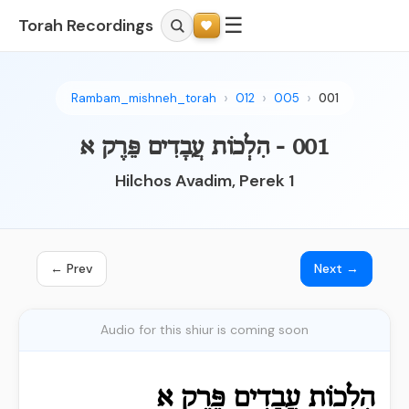
☰
Torah Recordings
Rambam_mishneh_torah
012
005
001
001 - הִלְכוֹת עֲבָדִים פֵּרֶק א
Hilchos Avadim, Perek 1
← Prev
Next →
Audio for this shiur is coming soon
הִלְכוֹת עֲבָדִים פֵּרֶק א