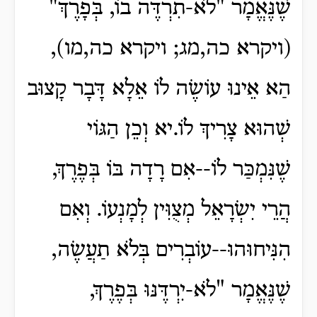
שֶׁנֶּאֱמָר "לֹא-תִרְדֶּה בוֹ, בְּפָרֶךְ"
(ויקרא כה,מג; ויקרא כה,מו),
הַא אֵינוּ עוֹשֶׂה לוֹ אֵלָא דָּבָר קָצוּב
שְׁהוּא צָרִיךְ לוֹ.יא וְכֵן הַגּוֹי
שֶׁנִּמְכַּר לוֹ--אִם רָדָה בּוֹ בְּפֶרֶךְ,
הֲרֵי יִשְׂרָאֵל מְצֻוִּין לְמָנְעוֹ. וְאִם
הִנִּיחוּהוּ--עוֹבְרִים בְּלֹא תַעֲשֶׂה,
שֶׁנֶּאֱמָר "לֹא-יִרְדֶּנּוּ בְּפֶרֶךְ,