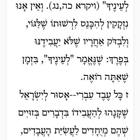
לְעֵינֶיךָ" (ויקרא כה,נג). וְאֵין אָנוּ
נִזְקָקִין לְהִכָּנֵס לִרְשׁוּתוֹ שֶׁלַּגּוֹי,
וְלִבְדֹּק אַחֲרָיו שֶׁלֹּא יַעֲבִידֶנּוּ
בְּפֶרֶךְ: שֶׁנֶּאֱמָר "לְעֵינֶיךָ", בִּזְמָן
שֶׁאַתָּה רוֹאֶה.
ז כָּל עֶבֶד עִבְרִי--אָסוּר לְיִשְׂרָאֵל
שֶׁקָּנָהוּ לְהַעֲבִידוֹ בִּדְבָרִים בְּזוּיִים
שְׁהֶם מְיֻחָדִים לַעֲשִׂיַּת הָעֲבָדִים,