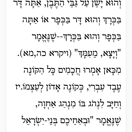
וְהוּא יָשֵׁן עַל גַּבֵּי הַתֶּבֶן, אַתָּה דָּר
בַּכְּרָךְ וְהוּא דָּר בַּכְּפָר אוֹ אַתָּה
בַּכְּפָר וְהוּא בַּכְּרָךְ--שֶׁנֶּאֱמָר
"וְיָצָא, מֵעִמָּךְ" (ויקרא כה,מא).
מִכָּאן אָמְרוּ חֲכָמִים כָּל הַקּוֹנֶה
עֶבֶד עִבְרִי, כְּקוֹנֶה אָדוֹן לְעַצְמוֹ.יז
וְחַיָּב לִנְהֹג בּוֹ מִנְהַג אַחְוָה,
שֶׁנֶּאֱמָר "וּבְאַחֵיכֶם בְּנֵי-יִשְׂרָאֵל