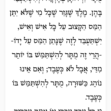
בָּהֶן. מֶלֶךְ שֶׁגָּזַר שֶׁכָּל מִי שֶׁלֹּא יִתֵּן
הַמַּס הַקָּצוּב עַל כָּל אִישׁ וְאִישׁ,
יִשְׁתַּעְבַּד לְזֶה שֶׁנָּתַן הַמַּס עַל יָדוֹ-
-הֲרֵי זֶה מֻתָּר לְהִשְׁתַּמַּשׁ בּוֹ יוֹתֵר
מִדַּי, אֲבָל לֹא כְּעֶבֶד; וְאִם אֵינוּ
נוֹהֵג כַּשּׁוּרָה, מֻתָּר לְהִשְׁתַּמַּשׁ בּוֹ
כְּעֶבֶד.