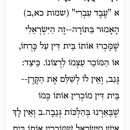
א "עֶבֶד עִבְרִי" (שמות כא,ב)
הָאָמוּר בַּתּוֹרָה--זֶה הַיִּשְׂרְאֵלִי
שֶׁמָּכְרוּ אוֹתוֹ בֵּית דִּין עַל כָּרְחוֹ,
אוֹ הַמּוֹכֵר עַצְמוֹ לִרְצוֹנוֹ. כֵּיצַד:
גָּנַב, וְאֵין לוֹ לְשַׁלַּם אֶת הַקֶּרֶן--
בֵּית דִּין מוֹכְרִין אוֹתוֹ כְּמוֹ
שֶׁבֵּאַרְנוּ בְּהִלְכּוֹת גְּנֵבָה.ב וְאֵין לָךְ
אִישׁ מִיִּשְׂרָאֵל שֶׁמּוֹכְרִין אוֹתוֹ בֵּית