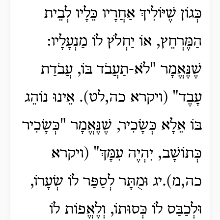
כְּגוֹן שֶׁיּוֹלִיךְ אַחֲרָיו כֵּלָיו לְבֵית
הַמֶּרְחֵץ, אוֹ יַחְלֹץ לוֹ מַנְעָלָיו:
שֶׁנֶּאֱמָר "לֹא-תַעֲבֹד בּוֹ, עֲבֹדַת
עָבֶד" (ויקרא כה,לט). אֵינוּ נוֹהֵג
בּוֹ אֵלָא כְּשָׂכִיר, שֶׁנֶּאֱמָר "כְּשָׂכִיר
כְּתוֹשָׁב, יִהְיֶה עִמָּךְ" (ויקרא
כה,מ).יג וּמֻתָּר לְסַפַּר לוֹ שְׂעָרוֹ,
וּלְכַבַּס לוֹ כְּסוּתוֹ, וְלֶאֱפוֹת לוֹ