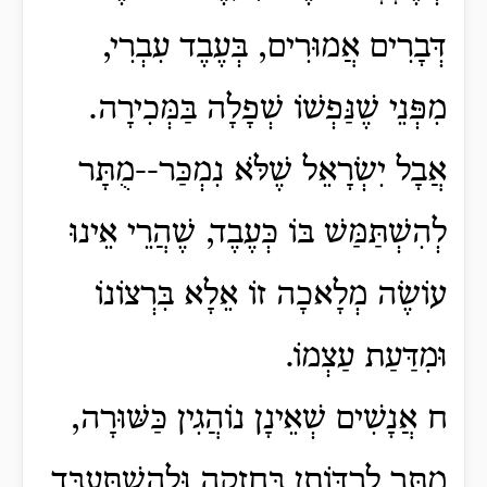
דְּבָרִים אֲמוּרִים, בְּעֶבֶד עִבְרִי,
מִפְּנֵי שֶׁנַּפְשׁוֹ שְׁפָלָה בַּמְּכִירָה.
אֲבָל יִשְׂרָאֵל שֶׁלֹּא נִמְכַּר--מֻתָּר
לְהִשְׁתַּמַּשׁ בּוֹ כְּעֶבֶד, שֶׁהֲרֵי אֵינוּ
עוֹשֶׂה מְלָאכָה זוֹ אֵלָא בִּרְצוֹנוֹ
וּמִדַּעַת עַצְמוֹ.
ח אֲנָשִׁים שְׁאֵינָן נוֹהֲגִין כַּשּׁוּרָה,
מֻתָּר לִרְדּוֹתָן בְּחָזְקָה וּלְהִשְׁתַּעְבַּד