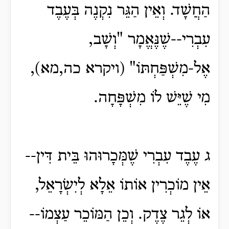
הַחֲשָׁד. וְאֵין הַגֵּר נִקְנֶה בְּעֶבֶד
עִבְרִי--שֶׁנֶּאֱמָר "וְשָׁב,
אֶל-מִשְׁפַּחְתּוֹ" (ויקרא כה,מא),
מִי שֶׁיֵּשׁ לוֹ מִשְׁפָּחָה.
ג עֶבֶד עִבְרִי שֶׁמְּכָרוּהוּ בֵּית דִּין--
אֵין מוֹכְרִין אוֹתוֹ אֵלָא לְיִשְׂרָאֵל,
אוֹ לְגֵר צֶדֶק. וְכֵן הַמּוֹכֵר עַצְמוֹ--