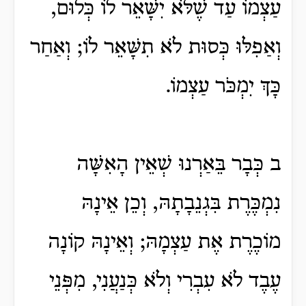
עַצְמוֹ עַד שֶׁלֹּא יִשָּׁאֵר לוֹ כְּלוּם,
וְאַפִלּוּ כְּסוּת לֹא תִשָּׁאֵר לוֹ; וְאַחַר
כָּךְ יִמְכֹּר עַצְמוֹ.
ב כְּבָר בֵּאַרְנוּ שְׁאֵין הָאִשָּׁה
נִמְכֶּרֶת בִּגְנֵבָתָהּ, וְכֵן אֵינָהּ
מוֹכֶרֶת אֶת עַצְמָהּ; וְאֵינָהּ קוֹנָה
עֶבֶד לֹא עִבְרִי וְלֹא כְּנַעֲנִי, מִפְּנֵי