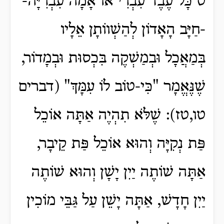
ט כָּל עֶבֶד עִבְרִי אוֹ אָמָה עִבְרִיָּה-
-חַיָּב הָאָדוֹן לְהַשְׁווֹתָן אֵלָיו
בְּמַאֲכָל וּבְמַשְׁקֶה בִּכְסוּת וּבְמָדוֹר,
שֶׁנֶּאֱמָר "כִּי-טוֹב לוֹ עִמָּךְ" (דברים
טו,טז): שֶׁלֹּא תִהְיֶה אַתָּה אוֹכֵל
פַּת נְקִיָּה וְהוּא אוֹכֵל פַּת קֵיבָר,
אַתָּה שׁוֹתֶה יַיִן יָשָׁן וְהוּא שׁוֹתֶה
יַיִן חָדָשׁ, אַתָּה יָשֵׁן עַל גַּבֵּי מוֹכִין