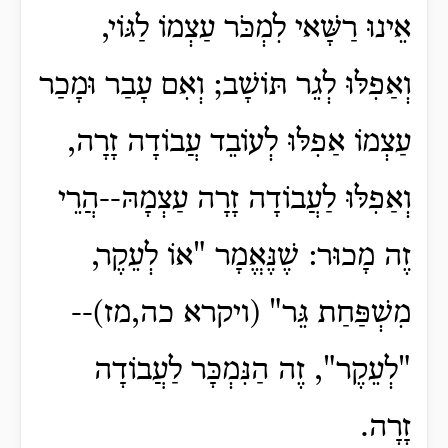
אֵינוּ רַשָּׁאי לִמְכֹּר עַצְמוֹ לַגּוֹי,
וְאַפִלּוּ לְגֵר תּוֹשָׁב; וְאִם עָבַר וּמָכַר
עַצְמוֹ אַפִלּוּ לְעוֹבֵד עֲבוֹדָה זָרָה,
וְאַפִלּוּ לַעֲבוֹדָה זָרָה עַצְמָהּ--הֲרֵי
זֶה מָכוּר: שֶׁנֶּאֱמָר "אוֹ לְעֵקֶר,
מִשְׁפַּחַת גֵּר" (ויקרא כה,מז)--
"לְעֵקֶר", זֶה הַנִּמְכָּר לַעֲבוֹדָה
זָרָה.