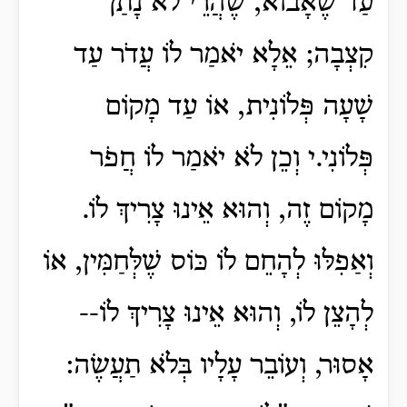
עַד שֶׁאָבוֹא, שֶׁהֲרֵי לֹא נָתַן
קִצְבָה; אֵלָא יֹאמַר לוֹ עֲדֹר עַד
שָׁעָה פְּלוֹנִית, אוֹ עַד מָקוֹם
פְּלוֹנִי.י וְכֵן לֹא יֹאמַר לוֹ חֲפֹר
מָקוֹם זֶה, וְהוּא אֵינוּ צָרִיךְ לוֹ.
וְאַפִלּוּ לְהָחֵם לוֹ כּוֹס שֶׁלְּחַמִּין, אוֹ
לְהָצֵן לוֹ, וְהוּא אֵינוּ צָרִיךְ לוֹ--
אָסוּר, וְעוֹבֵר עָלָיו בְּלֹא תַעֲשֶׂה: