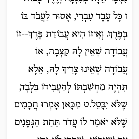
ו כָּל עֶבֶד עִבְרִי, אָסוּר לַעֲבֹד בּוֹ
בְּפֶרֶךְ. וְאֵיזוֹ הִיא עֲבוֹדַת פֶּרֶךְ--זוֹ
עֲבוֹדָה שְׁאֵין לָהּ קִצְבָה, אוֹ
עֲבוֹדָה שְׁאֵינוּ צָרִיךְ לָהּ, אֵלָא
תִּהְיֶה מַחְשַׁבְתּוֹ לְהַעֲבִידוֹ בִּלְבָד,
שֶׁלֹּא יִבָּטֵל.ט מִכָּאן אָמְרוּ חֲכָמִים
שֶׁלֹּא יֹאמַר לוֹ עֲדֹר תַּחַת הַגְּפָנִים