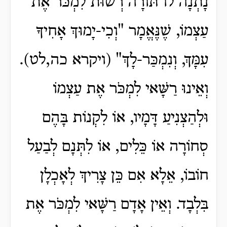
נָתְנָה לוֹ תּוֹרָה רְשׁוּת לִמְכֹּר אֶת
עַצְמוֹ, שֶׁנֶּאֱמָר "וְכִי-יָמוּךְ אָחִיךָ
עִמָּךְ, וְנִמְכַּר-לָךְ" (ויקרא כה,לט).
וְאֵינוּ רַשָּׁאי לִמְכֹּר אֶת עַצְמוֹ
וּלְהַצְנִיעַ דָּמָיו, אוֹ לִקְנוֹת בָּהֶם
סְחוֹרָה אוֹ כֵּלִים, אוֹ לִתְּנָם לְבַעַל
חוֹבוֹ, אֵלָא אִם כֵּן צָרִיךְ לְאָכְלָן
בִּלְבָד. וְאֵין אָדָם רַשָּׁאי לִמְכֹּר אֶת