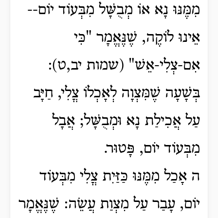
מִמֶּנּוּ נָא אוֹ מְבֻשָּׁל מִבְּעוֹד יוֹם--
אֵינוּ לוֹקֶה, שֶׁנֶּאֱמָר "כִּי
אִם-צְלִי-אֵשׁ" (שמות יב,ט):
בְּשָׁעָה שֶׁמִּצְוָה לְאָכְלוֹ צֳלִי, חַיָּב
עַל אֲכִילַת נָא וּמְבֻשָּׁל; אֲבָל
מִבְּעוֹד יוֹם, פָּטוּר.
ה אָכַל מִמֶּנּוּ כַּזַּיִת צֳלִי מִבְּעוֹד
יוֹם, עָבַר עַל מִצְוַת עֲשֵׂה: שֶׁנֶּאֱמָר