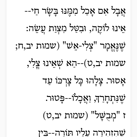
אֲבָל אִם אָכַל מִמֶּנּוּ בָּשָׂר חַי--
אֵינוּ לוֹקֶה, וּבִטַּל מִצְוַת עֲשֵׂה:
שֶׁנֶּאֱמָר "צְלִי-אֵשׁ" (שמות יב,ח;
שמות יב,ט)--הַא שְׁאֵינוּ צֳלִי,
אָסוּר. צָלָהוּ כָּל צָרְכּוֹ עַד
שֶׁנִּתְחָרַךְ, וַאֲכָלוֹ--פָּטוּר.
ז "מְבֻשָּׁל" (שמות יב,ט)
שֶׁהִזְהִירָה עָלָיו תּוֹרָה--בֵּין