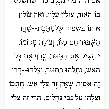
אִם הָיָה כְּלִי מְנֻקָּב כְּדֵי שֶׁתִּשְׁלֹט
בּוֹ הָאוּר, צוֹלִין עָלָיו. וְאֵין צוֹלִין
אוֹתוֹ בִּשְׁפוּד שֶׁלְּמַתֶּכֶת--שֶׁהֲרֵי
הַשְּׁפוּד חַם כֻּלּוֹ, וְצוֹלֶה מְקוֹמוֹ.
י הִסִּיק אֶת הַתַּנּוּר, וְגָרַף אֶת כָּל
הָאֵשׁ, וְתָלָהוּ בְּתַנּוּר, וְצָלָהוּ--הֲרֵי
זֶה אָסוּר, שְׁאֵין זֶה צְלִי אֵשׁ. חֲתָכוֹ
וְצָלָהוּ עַל גַּבֵּי גֶּחָלִים, הֲרֵי זֶה צְלִי