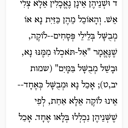
ד וּשְׁנֵיהֶן אֵינָן נֶאֱכָלִין אֵלָא צְלִי
אֵשׁ. וְהָאוֹכֵל מֵהֶן כַּזַּיִת נָא אוֹ
מְבֻשָּׁל בְּלֵילֵי פְּסָחִים--לוֹקֶה,
שֶׁנֶּאֱמָר "אַל-תֹּאכְלוּ מִמֶּנּוּ נָא,
וּבָשֵׁל מְבֻשָּׁל בַּמָּיִם" (שמות
יב,ט); אָכַל נָא וּמְבֻשָּׁל כְּאֶחָד--
אֵינוּ לוֹקֶה אֵלָא אַחַת, לְפִי
שֶׁשְּׁנֵיהֶן נִכְלְלוּ בְּלָאו אֶחָד. אָכַל