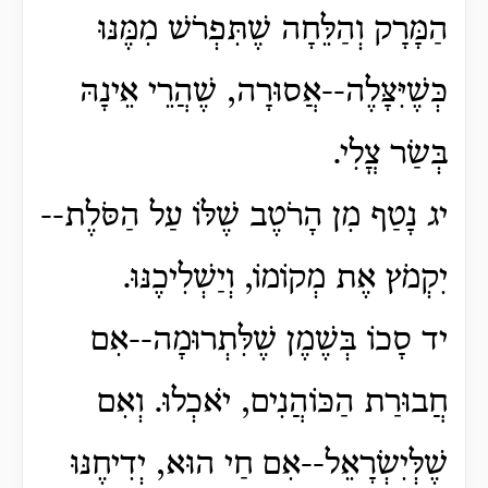
הַמָּרָק וְהַלֵּחָה שֶׁתִּפְרֹשׁ מִמֶּנּוּ
כְּשֶׁיִּצָּלֶה--אֲסוּרָה, שֶׁהֲרֵי אֵינָהּ
בְּשַׂר צֳלִי.
יג נָטַף מִן הָרֹטֶב שֶׁלּוֹ עַל הַסֹּלֶת--
יִקְמֹץ אֶת מְקוֹמוֹ, וְיַשְׁלִיכֶנּוּ.
יד סָכוֹ בְּשֶׁמֶן שֶׁלִּתְרוּמָה--אִם
חֲבוּרַת הַכּוֹהֲנִים, יֹאכְלוּ. וְאִם
שֶׁלְּיִשְׂרָאֵל--אִם חַי הוּא, יְדִיחֶנּוּ