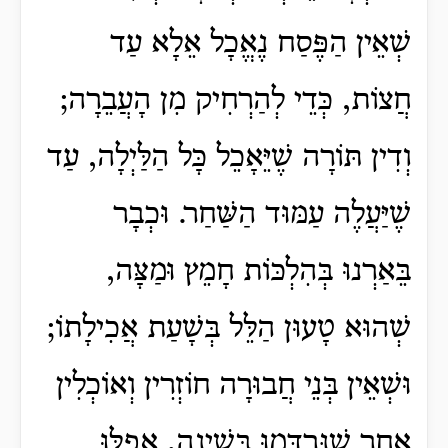
שְׁאֵין הַפֶּסַח נֶאֱכָל אֵלָא עַד
חֲצוֹת, כְּדֵי לְהַרְחִיק מִן הָעֲבֵרָה;
וְדִין תּוֹרָה שֶׁיֵּאָכֵל כָּל הַלַּיְלָה, עַד
שֶׁיַּעֲלֶה עַמּוּד הַשַּׁחַר. וּכְבָר
בֵּאַרְנוּ בְּהִלְכּוֹת חָמֵץ וּמַצָּה,
שְׁהוּא טָעוּן הַלֵּל בְּשָׁעַת אֲכִילָתוֹ;
וּשְׁאֵין בְּנֵי חֲבוּרָה חוֹזְרִין וְאוֹכְלִין
אַחַר שֶׁנִּרְדְּמוּ בְּשִׁינָה, אַפִלּוּ