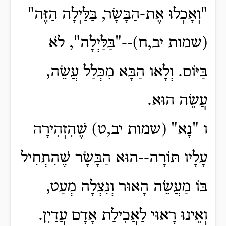
"וְאָכְלוּ אֶת-הַבָּשָׂר, בַּלַּיְלָה הַזֶּה"
(שמות יב,ח)--"בַּלַּיְלָה", לֹא
בַּיּוֹם. וְלָאו הַבָּא מִכְּלַל עֲשֵׂה,
עֲשֵׂה הוּא.
ו "נָא" (שמות יב,ט) שֶׁהִזְהִירָה
עָלָיו תּוֹרָה--הוּא הַבָּשָׂר שֶׁהִתְחִיל
בּוֹ מַעֲשֵׂה הָאוּר וְנִצְלָה מְעַט,
וְאֵינוּ רָאוּי לַאֲכִילַת אָדָם עֲדַיִן.