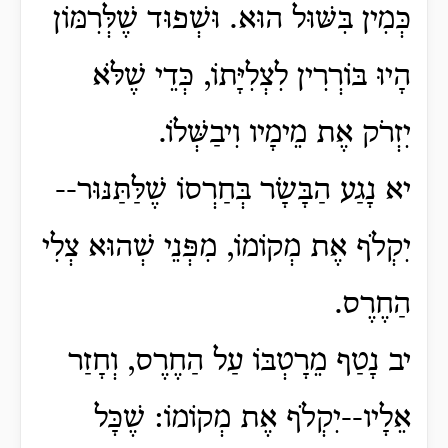
כְּמִין בִּשּׁוּל הוּא. וּשְׁפוּד שֶׁלְּרִמּוֹן
הָיוּ בּוֹרְרִין לִצְלִיָּתוֹ, כְּדֵי שֶׁלֹּא
יִזְרֹק אֶת מֵימָיו וִיבַשְּׁלוֹ.
יא נָגַע הַבָּשָׂר בְּחַרְסוֹ שֶׁלַּתַּנּוּר--
יִקְלֹף אֶת מְקוֹמוֹ, מִפְּנֵי שְׁהוּא צְלִי
הַחֶרֶס.
יב נָטַף מֵרָטְבּוֹ עַל הַחֶרֶס, וְחָזַר
אֵלָיו--יִקְלֹף אֶת מְקוֹמוֹ: שֶׁכָּל