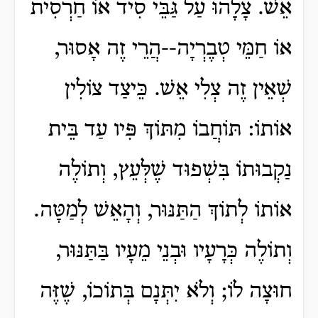
אֵשׁ. צָלָהוּ עַל גַּבֵּי סִיד אוֹ חַרְסִית
אוֹ חַמֵּי טְבֶרְיָה--הֲרֵי זֶה אָסוּר,
שְׁאֵין זֶה צְלִי אֵשׁ. כֵּיצַד צוֹלִין
אוֹתוֹ: תּוֹחֲבוֹ מִתּוֹךְ פִּיו עַד בֵּית
נַקְבוּתוֹ בִּשְׁפוּד שֶׁלְּעֵץ, וְתוֹלֶה
אוֹתוֹ לְתוֹךְ הַתַּנּוּר, וְהָאֵשׁ לְמַטָּה.
וְתוֹלֶה כְּרָעָיו וּבְנֵי מֵעָיו בַּתַּנּוּר,
חוּצָה לוֹ; וְלֹא יִתְּנָם בְּתוֹכוֹ, שֶׁזֶּה