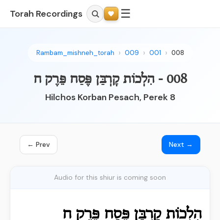
☰
Torah Recordings
Rambam_mishneh_torah
009
001
008
008 - הִלְכוֹת קָרְבַּן פֶּסַח פֵּרֶק ח
Hilchos Korban Pesach, Perek 8
← Prev
Next →
Audio for this shiur is coming soon
הִלְכוֹת קָרְבַּן פֶּסַח פֵּרֶק ח