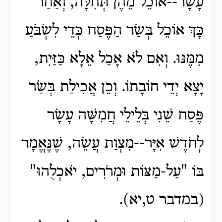
עָשָׂר--אוֹכֵל מֵהֶן תְּחִלָּה, וְאַחַר
כָּךְ אוֹכֵל בְּשַׂר הַפֶּסַח כְּדֵי לִשְׂבֹּעַ
מִמֶּנּוּ. וְאִם לֹא אָכַל אֵלָא כַּזַּיִת,
יָצָא יְדֵי חוֹבָתוֹ. וְכֵן אֲכִילַת בְּשַׂר
פֶּסַח שֵׁנִי בְּלֵילֵי חֲמִשָּׁה עָשָׂר
לְחֹדֶשׁ אִיָּר--מִצְוַת עֲשֵׂה, שֶׁנֶּאֱמָר
בּוֹ "עַל-מַצּוֹת וּמְרֹרִים, יֹאכְלֻהוּ"
(במדבר ט,יא).