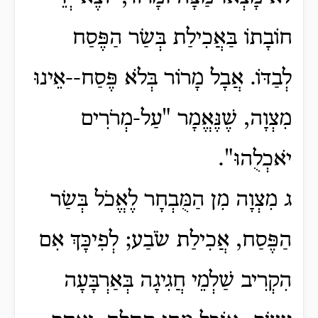
חוֹבָתוֹ בַּאֲכִילַת בְּשַׂר הַפֶּסַח
לְבַדּוֹ. אֲבָל מָרוֹר בְּלֹא פֶּסַח--אֵינוּ
מִצְוָה, שֶׁנֶּאֱמָר "עַל-מְרֹרִים
יֹאכְלֻהוּ".
ג מִצְוָה מִן הַמֻּבְחָר לֶאֱכֹל בְּשַׂר
הַפֶּסַח, אֲכִילַת שֹׂבַע; לְפִיכָּךְ אִם
הִקְרִיב שַׁלְמֵי חֲגִיגָה בְּאַרְבָּעָה