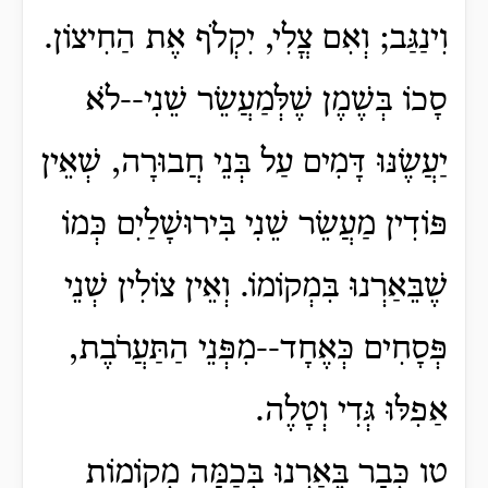
וִינַגַּב; וְאִם צֳלִי, יִקְלֹף אֶת הַחִיצוֹן.
סָכוֹ בְּשֶׁמֶן שֶׁלְּמַעֲשֵׂר שֵׁנִי--לֹא
יַעֲשֶׂנּוּ דָּמִים עַל בְּנֵי חֲבוּרָה, שְׁאֵין
פּוֹדִין מַעֲשֵׂר שֵׁנִי בִּירוּשָׁלַיִם כְּמוֹ
שֶׁבֵּאַרְנוּ בִּמְקוֹמוֹ. וְאֵין צוֹלִין שְׁנֵי
פְּסָחִים כְּאֶחָד--מִפְּנֵי הַתַּעֲרֹבֶת,
אַפִלּוּ גְּדִי וְטָלֶה.
טו כְּבָר בֵּאַרְנוּ בְּכַמָּה מְקוֹמוֹת