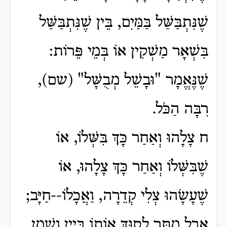
שֶׁנִּתְבַּשַּׁל בַּמַּיִם, בֵּין שֶׁנִּתְבַּשַּׁל
בִּשְׁאָר מַשְׁקִין אוֹ בְּמֵי פֵּרוֹת:
שֶׁנֶּאֱמָר "וּבָשֵׁל מְבֻשָּׁל" (שם),
רִבָּה הַכֹּל.
ח צָלָהוּ וְאַחַר כָּךְ בִּשְּׁלוֹ, אוֹ
שֶׁבִּשְּׁלוֹ וְאַחַר כָּךְ צָלָהוּ, אוֹ
שֶׁעָשָׂהוּ צְלִי קְדֵרָה, וַאֲכָלוֹ--חַיָּב;
אֲבָל מֻתָּר לָסוּךְ אוֹתוֹ בְּיַיִן וְשֶׁמֶן