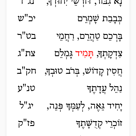
נָא גִבּוֹר, דּוֹרְשֵׁי יִחוּדְךָ,
נג"ד
כְּבָבַת שָׁמְרֵם
יכ"ש
בָּרְכֵם טַהֲרֵם, רַחֲמֵי
בט"ר
צִדְקָתְךָ,
תָּמִיד
גָּמְלֵם
צת"ג
חֲסִין קָדוֹשׁ, בְּרֹב טוּבְךָ,
חק"ב
נַהֵל עֲדָתֶךָ
טנ"ע
יָחִיד גֵּאֶה, לְעַמְּךָ פְּנֵה,
יג"ל
זוֹכְרֵי קְדֻשָּׁתֶךָ
פז"ק