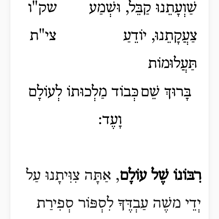
שַׁוְעָתֵנוּ קַבֵּל, וּשְׁמַע
שק"ו
צַעֲקָתֵנוּ, יוֹדֵעַ
צי"ת
תַּעֲלוּמוֹת
בָּרוּךְ שֵׁם
כְּבוֹד מַלְכוּתוֹ לְעוֹלָם
וָעֶד
:
רִבּוֹנוֹ שֶׁל עוֹלָם
, אַתָּה צִוִּיתָנוּ עַל
יְדֵי משֶׁה עַבְדֶּךָ לִסְפּוֹר סְפִירַת