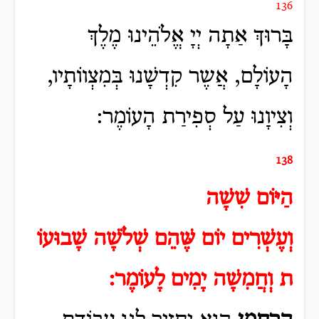
136
בָּרוּךְ אַתָה יְיָ אֱלֹהֵינוּ מֶלֶךְ
הָעוֹלָם, אֲשֶר קִדְשָׁנוּ בְּמִצְווֹתָיו,
וְצִיוָנוּ עַל סְפִירַת הָעוֹמֶר:
138
הַיּוֹם
שִׁשָׁה
וְעֶשְׁרִים יוֹם
שֶּׁהֵם שְׁלֹשָׁה שָׁבוּעוֹ
ת
וְחֲמִשָׁה יָמִים
לָעוֹמֶר
: