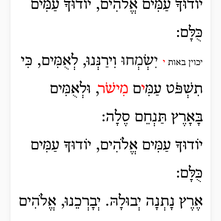
יוֹדוּךָ עַמִּים אֱלֹהִים, יוֹדוּךָ עַמִּים
כֻּלָּם:
יִ
שְׂ
מְחוּ
וִירַנְּנוּ, לְאֻמִּים, כִּי
יכוין באות
י
תִשְׁפֹּט עַמִּ
י
ם
מִישֹׁר
, וּלְאֻמִּים
בָּאָרֶץ תַּנְחֵם סֶלָה:
יוֹדוּךָ עַמִּים אֱלֹהִים, יוֹדוּךָ עַמִּים
כֻּלָּם:
אֶרֶץ נָתְנָה יְבוּלָהּ. יְבָרְכֵנוּ, אֱלֹהִים