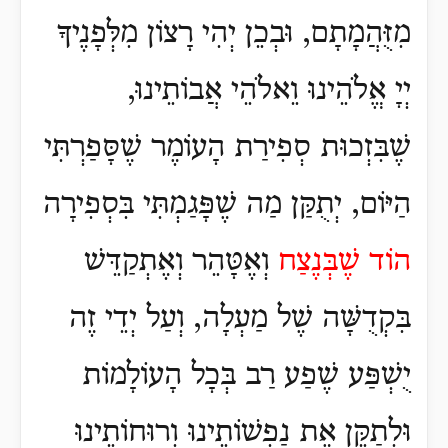
מִזֻּהֲמָתָם, וּבְכֵן יְהִי רָצוֹן מִלְּפָנֶיךָ
יְיָ אֱלֹהֵינוּ וֵאלֹהֵי אֲבוֹתֵינוּ,
שֶׁבִּזְכוּת סְפִירַת הָעוֹמֶר שֶׁסָּפַרְתִּי
הַיּוֹם, יְתֻקַּן מַה שֶׁפָּגַמְתִּי בִּסְפִירָה
הוֹד שֶׁבְּנֶצַח
וְאֶטָּהֵר וְאֶתְקַדֵּשׁ
בִּקְדֻשָּׁה שֶׁל מַעְלָה, וְעַל יְדֵי זֶה
יֻשְׁפַּע שֶׁפַע רַב בְּכָל הָעוֹלָמוֹת
וּלְתַקֵּן אֶת נַפְשׁוֹתֵינוּ וְרוּחוֹתֵינוּ