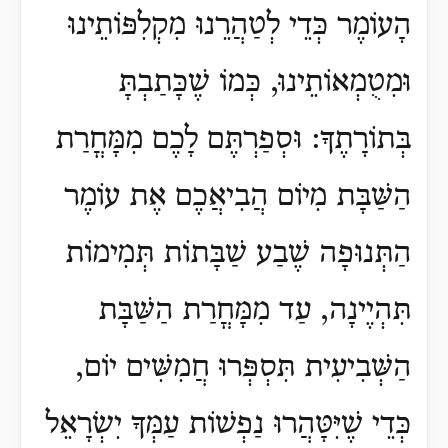
הָעוֹמֶר כְּדֵי לְטַהֲרֵנוּ מִקְלִפּוֹתֵינוּ
וּמִטֻמְאוֹתֵינוּ, כְּמוֹ שֶׁכָּתַבְתָּ
בְּתוֹרָתֶךָ: וּסְפַרְתֶּם לָכֶם מִמָּחֳרַת
הַשַּׁבָּת מִיוֹם הֲבִיאֲכֶם אֶת עוֹמֶר
הַתְּנוּפָה שֶׁבַע שַׁבָּתוֹת תְּמִימוֹת
תִּהְיֶינָה, עַד מִמָּחֳרַת הַשַּׁבָּת
הַשְּׁבִיעִית תִּסְפְּרוּ חֲמִשִּׁים יוֹם,
כְּדֵי שֶׁיִּטָּהֲרוּ נַפְשׁוֹת עַמְּךָ יִשְׂרָאֵל