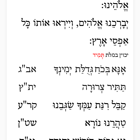
אֱלֹהֵינוּ:
יְבָרְכֵנוּ אֱלֹהִים, וְיִירְאוּ אוֹתוֹ כָּל
אַפְסֵי אָרֶץ:
יכוין
במלת
תָּמִיד
אָנָּא
בְּכֹחַ
גְּדֻלַּת יְמִינְךָ
אב"ג
תַּתִּיר צְרוּרָה
ית"ץ
קַבֵּל רִנַּת עַמְּךָ שַׂגְּבֵנוּ
קר"ע
טַהֲרֵנוּ נוֹרָא
שט"ן