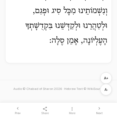
וְנִשְׁמוֹתֵינוּ מִכָּל סִיג וּפְגַם,
וּלְטַהֲרֵנוּ וּלְקַדְּשֵׁנוּ בִּקְדֻשָׁתְךָ
הָעֶלְיוֹנָה, אָמֵן סֶלָה:
A+
Audio © Chabad of Sharon 2026
·
Hebrew Text © WikiSource
A-
Prev
Next
Share
More