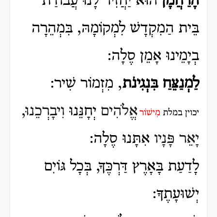
הָרַחֲמָן
הוּא יַחֲזִיר לָנוּ עֲבוֹדַת
בֵּית הַמִקְדָשׁ לִמְקוֹמָהּ, בִּמְהֵרָה
בְיָמֵינוּ אָמֵן סֶלָה:
לַמְנַצֵּחַ בִּנְגִינֹת
, מִזְמוֹר שִׁיר:
אֱלֹהִים
יְחָנֵּנוּ
וִיבָרְכֵנוּ
,
יכוין במלת
מִישׁוֹר
יָאֵר פָּנָיו
אִתָּנוּ סֶלָה:
לָדַעַת בָּאָרֶץ דַּרְכֶּךָ, בְּכָל גּוֹיִם
יְשׁוּעָתֶךָ: