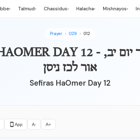
ebbe
Talmud
Chassidus
Halacha
Mishnayos
I
▾
▾
▾
▾
▾
Prayer
029
012
SEFIRAT HAOMER DAY 12 - ספיר
אור לכז ניסן
Sefiras HaOmer Day 12
App
A-
A+