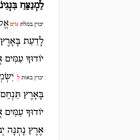
לַמְנַצֵּחַ בִּנְגִינ
אֱל
יכוין במלת
גּוֹיִם
לָדַעַת בָּאָרֶץ דּ
יוֹדוּךָ עַמִּים א
יִ
שְׂ
מְ
יכוין באות
לְ
בָּאָרֶץ תַּנְחֵם
יוֹדוּךָ עַמִּים א
אֶרֶץ נָתְנָה יְבו