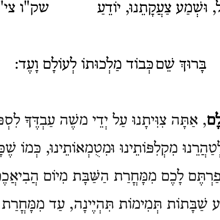
ל, וּשְׁמַע צַעֲקָתֵנוּ, יוֹדֵעַ
שק"ו צי"
בָּרוּךְ שֵׁם
כְּבוֹד מַלְכוּתוֹ לְעוֹלָם וָעֶד
:
לָם
, אַתָּה צִוִּיתָנוּ עַל יְדֵי משֶׁה עַבְדֶּךָ לִסְ
ַהֲרֵנוּ מִקְלִפּוֹתֵינוּ וּמִטֻמְאוֹתֵינוּ, כְּמוֹ שֶׁכָּ
ְפַרְתֶּם לָכֶם מִמָּחֳרַת הַשַּׁבָּת מִיוֹם הֲבִיאֲ
ע שַׁבָּתוֹת תְּמִימוֹת תִּהְיֶינָה, עַד מִמָּחֳרַת ה