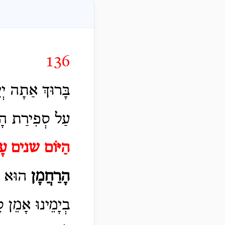
136
בָּרוּךְ אַתָה יְי
עַל סְפִירַת הָ
הַיּוֹם שנים עָש
הָרַחֲמָן
הוּא יַח
בְיָמֵינוּ אָמֵן 