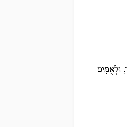
, וּלְאֻמִּים