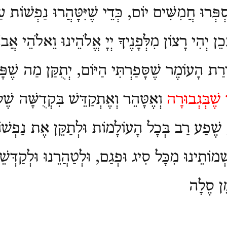
פְּרוּ חֲמִשִּׁים יוֹם, כְּדֵי שֶׁיִּטָּהֲרוּ נַפְשׁוֹת עַ
ֵן יְהִי רָצוֹן מִלְּפָנֶיךָ יְיָ אֱלֹהֵינוּ וֵאלֹהֵי אֲבוֹ
רַת הָעוֹמֶר שֶׁסָּפַרְתִּי הַיּוֹם, יְתֻקַּן מַה שֶׁפָּג
שֶׁבְּגְבוּרָה
וְאֶטָּהֵר וְאֶתְקַדֵּשׁ בִּקְדֻשָּׁה שֶׁ
ע שֶׁפַע רַב בְּכָל הָעוֹלָמוֹת וּלְתַקֵּן אֶת נַפְשׁוֹ
שְׁמוֹתֵינוּ מִכָּל סִיג וּפְגַם, וּלְטַהֲרֵנוּ וּלְקַדְּשֵׁ
ֵן סֶלָה