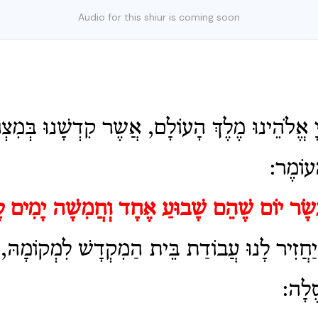
Audio for this shiur is coming soon
ָ אֱלֹהֵינוּ מֶלֶךְ הָעוֹלָם, אֲשֶר קִדְשָׁנוּ בְּמִצְווֹת
עוֹמֶר:
ָׂר יוֹם שֶׁהֵם שָׁבוּעַ אֶחָד וְחֲמִשָׁה יָמִים ל
ֲזִיר לָנוּ עֲבוֹדַת בֵּית הַמִקְדָשׁ לִמְקוֹמָהּ, 
סֶלָה: