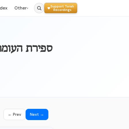
Support Torah
ndex
Other
▾
Recordings
← Prev
Next →