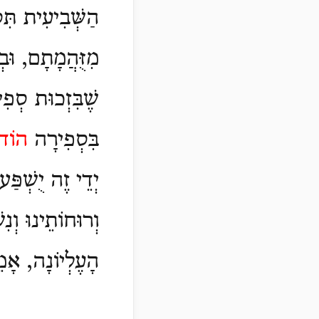
הַשְּׁבִיעִית תִּסְ
מִזֻּהֲמָתָם, וּבְכ
שֶׁבִּזְכוּת סְפִי
בִּסְפִירָה
הוֹד 
יְדֵי זֶה יֻשְׁפַּ
וְרוּחוֹתֵינוּ וְנִ
הָעֶלְיוֹנָה, אָמ