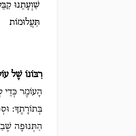
שַׁוְעָתֵנוּ קַבֵּ
תַּעֲלוּמוֹת
רִבּוֹנוֹ שֶׁל עוֹ
הָעוֹמֶר כְּדֵי לְט
בְּתוֹרָתֶךָ: וּס
הַתְּנוּפָה שֶׁבַ