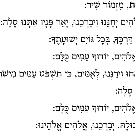
ֹת
, מִזְמוֹר שִׁיר:
ֹהִים
יְחָנֵּנוּ
וִיבָרְכֵנוּ
,
יָאֵר פָּנָיו
אִתָּנוּ סֶלָה:
ַרְכֶּךָ, בְּכָל גּוֹיִם יְשׁוּעָתֶךָ:
ֱלֹהִים, יוֹדוּךָ עַמִּים כֻּלָּם:
חוּ
וִירַנְּנוּ, לְאֻמִּים, כִּי תִשְׁפֹּט עַמִּים מִישֹׁר
 סֶלָה:
ֱלֹהִים, יוֹדוּךָ עַמִּים כֻּלָּם:
ּלָהּ. יְבָרְכֵנוּ, אֱלֹהִים אֱלֹהֵינוּ: