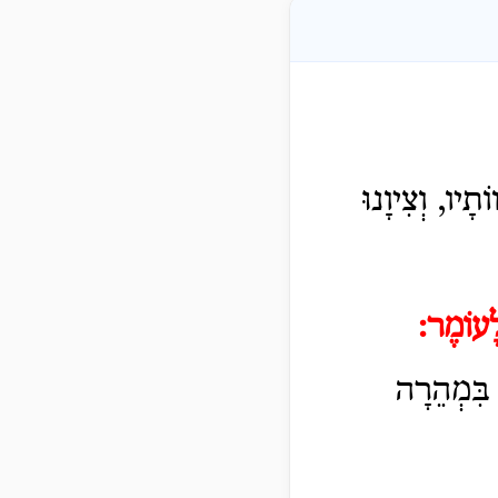
ָיו, וְצִיוָנוּ
ָעוֹמֶר
:
בִּמְהֵרָה