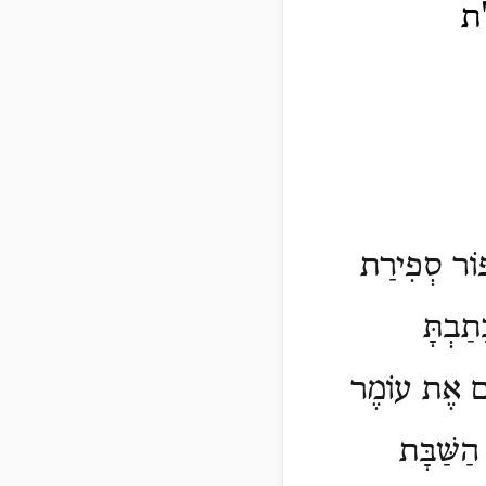
ת
פּוֹר סְפִירַת
תַבְתָּ
כֶם אֶת עוֹמֶר
ַשַּׁבָּת