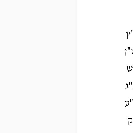
ץ
ן
ש
ג
ע
ק