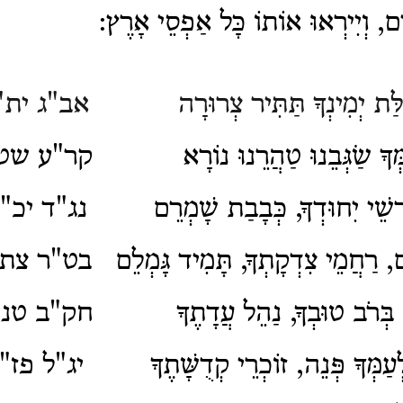
ים, וְיִירְאוּ אוֹתוֹ כָּל אַפְסֵי אָרֶץ:
ֻלַּת יְמִינְךָ תַּתִּיר צְרוּרָה
אב"ג ית"
ְךָ שַׂגְּבֵנוּ טַהֲרֵנוּ נוֹרָא
קר"ע שט"
רְשֵׁי יִחוּדְךָ, כְּבָבַת שָׁמְרֵם
נג"ד יכ"
, רַחֲמֵי צִדְקָתְךָ, תָּמִיד גָּמְלֵם
בט"ר צת"
בְּרֹב טוּבְךָ, נַהֵל עֲדָתֶךָ
חק"ב טנ"
ַמְּךָ פְּנֵה, זוֹכְרֵי קְדֻשָּׁתֶךָ
יג"ל פז"