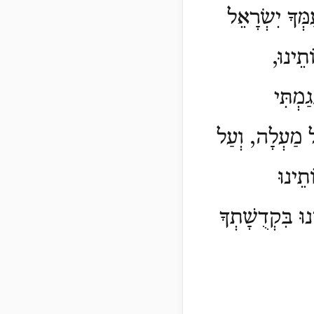
מְּךָ יִשְׂרָאֵל
תֵינוּ,
ַמְתִּי
ל מַעְלָה, וְעַל
תֵינוּ
נוּ בִּקְדֻשָׁתְךָ