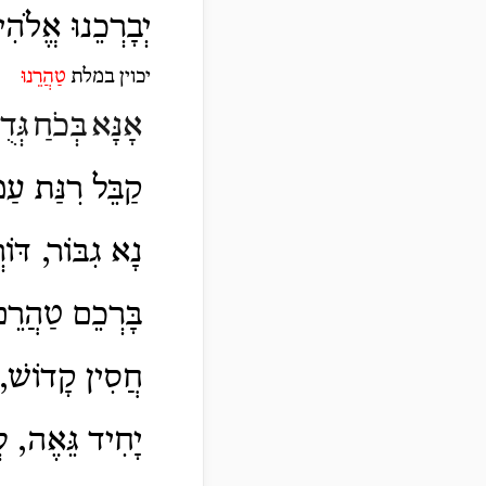
יְבָרְכֵנוּ אֱלֹהִ
יכוין
במלת
טַהֲרֵנוּ
אָנָּא
בְּכֹחַ
גְּד
קַבֵּל רִנַּת עַמּ
נָא גִבּוֹר, דּוֹ
בָּרְכֵם טַהֲרֵם
חֲסִין קָדוֹשׁ, 
יָחִיד גֵּאֶה, לְע