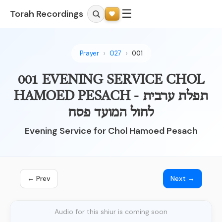
☰
Torah Recordings
Prayer
027
001
001 EVENING SERVICE CHOL
HAMOED PESACH - תפלת ערבית
לחול המועד פסח
Evening Service for Chol Hamoed Pesach
← Prev
Next →
Audio for this shiur is coming soon