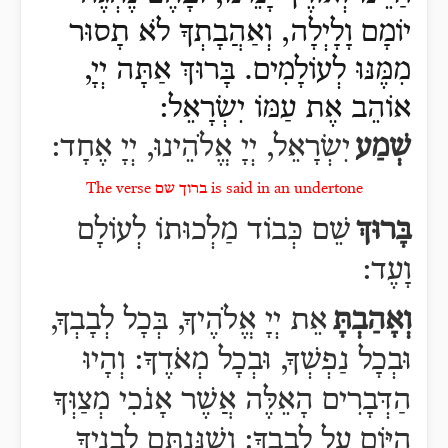
יוֹמָם וָלָיְלָה, וְאַהֲבָתְךָ לֹא תָסוּר
מִמֶּנּוּ לְעוֹלָמִים. בָּרוּךְ אַתָּה יְיָ,
אוֹהֵב אֶת עַמּוֹ יִשְׂרָאֵל:
שְׁמַע
יִשְׂרָאֵל, יְיָ אֱלֹהֵינוּ, יְיָ אֶחָד:
The verse ברוך שם is said in an undertone
בָּרוּךְ
שֵׁם כְּבוֹד מַלְכוּתוֹ לְעוֹלָם
וָעֶד:
וְאָהַבְתָּ
אֵת יְיָ אֱלֹהֶיךָ, בְּכָל לְבָבְךָ,
וּבְכָל נַפְשְׁךָ, וּבְכָל מְאֹדֶךָ:
וְהָיוּ
הַדְּבָרִים הָאֵלֶּה אֲשֶׁר אָנֹכִי מְצַוְּךָ
הַיּוֹם עַל לְבָבֶךָ:
וְשִׁנַּנְתָּם לְבָנֶיךָ