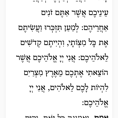
עֵינֵיכֶם אֲשֶׁר אַתֶּם זֹנִים
אַחֲרֵיהֶם:
לְמַעַן תִּזְכְּרוּ וַעֲשִׂיתֶם
אֶת כָּל מִצְוֹתָי, וִהְיִיתֶם קְדֹשִׁים
לֵאלֹהֵיכֶם:
אֲנִי יְיָ אֱלֹהֵיכֶם אֲשֶׁר
הוֹצֵאתִי אֶתְכֶם מֵאֶרֶץ מִצְרַיִם
לִהְיוֹת לָכֶם לֵאלֹהִים, אֲנִי יְיָ
אֱלֹהֵיכֶם: