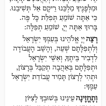
וּמִלְּפָנֶיךָ מַלְכֵּנוּ רֵיקָם אַל תְּשִׁיבֵנוּ.
כִּי אַתָּה שׁוֹמֵעַ תְּפִלַּת כָּל פֶּה.
בָּרוּךְ אַתָּה יְיָ, שׁוֹמֵעַ תְפִלָּה:
רְצֵה
יְיָ אֱלֹהֵינוּ בְּעַמְּךָ יִשְֹרָאֵל
וְלִתְפִלָּתָם שְׁעֵה, וְהָשֵׁב הָעֲבוֹדָה
לִדְבִיר בֵּיתֶךָ, וְאִשֵּׁי יִשְֹרָאֵל
וּתְפִלָּתָם בְּאַהֲבָה תְקַבֵּל בְּרָצוֹן,
וּתְהִי לְרָצוֹן תָּמִיד עֲבוֹדַת יִשְֹרָאֵל
עַמֶּךָ:
וְתֶחֱזֶינָה
עֵינֵינוּ בְּשׁוּבְךָ לְצִיּוֹן