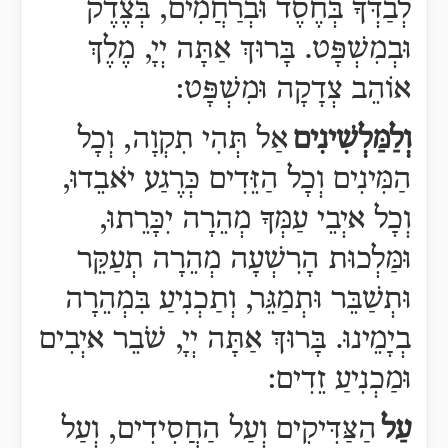
לְבַדְּךָ בְּחֶסֶד וּבְרַחֲמִים, בְּצֶדֶק
וּבְמִשְׁפָּט. בָּרוּךְ אַתָּה יְיָ, מֶלֶךְ
אוֹהֵב צְדָקָה וּמִשְׁפָּט:
וְלַמַּלְשִׁינִים
אַל תְּהִי תִקְוָה, וְכָל
הַמִּינִים וְכָל הַזֵּדִים כְּרֶגַע יֹאבֵדוּ,
וְכָל איְבֵי עַמְּךָ מְהֵרָה יִכָּרֵתוּ,
וּמַּלְכוּת הָרִשְׁעָה מְהֵרָה תְעַקֵּר
וּתְשַׁבֵּר וּתְמַגֵּר, וְתַכְנִיעַ בִּמְהֵרָה
בְיָמֵינוּ. בָּרוּךְ אַתָּה יְיָ, שֹׁבֵר איְבִים
וּמַכְנִיעַ זֵדִים:
עַל
הַצַּדִּיקִים וְעַל הַחֲסִידִים, וְעַל