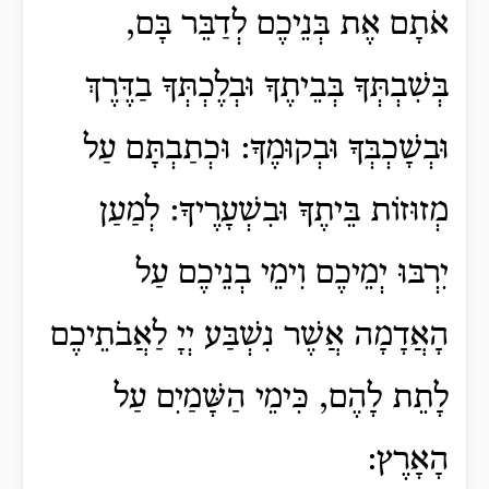
אֹתָם אֶת בְּנֵיכֶם לְדַבֵּר בָּם,
בְּשִׁבְתְּךָ בְּבֵיתֶךָ וּבְלֶכְתְּךָ בַדֶּרֶךְ
וּבְשָׁכְבְּךָ וּבְקוּמֶךָ: וּכְתַבְתָּם עַל
מְזוּזוֹת בֵּיתֶךָ וּבִשְׁעָרֶיךָ: לְמַעַן
יִרְבּוּ יְמֵיכֶם וִימֵי בְנֵיכֶם עַל
הָאֲדָמָה אֲשֶׁר נִשְׁבַּע יְיָ לַאֲבֹתֵיכֶם
לָתֵת לָהֶם, כִּימֵי הַשָּׁמַיִם עַל
הָאָרֶץ: