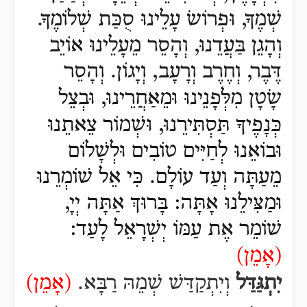
שְׁמֶךָ, וּפְרוֹשׂ עָלֵינוּ סֻכַּת שְׁלוֹמֶךָ.
וְהָגֵן בַּעֲדֵנוּ, וְהָסֵר מֵעָלֵינוּ אוֹיֵב
דֶּבֶר, וְחֶרֶב וְרָעָב, וְיָגוֹן.
וְהָסֵר
שָׂטָן מִלְּפָנֵינוּ וּמֵ
אַחֲ
רֵינוּ, וּבְצֵל
כְּנָפֶיךָ תַּסְתִּירֵנוּ, וּשְׁמוֹר צֵאתֵנוּ
וּבוֹאֵנוּ לְחַיִּים טוֹבִים וּלְשָׁלוֹם
מֵעַתָּה וְעַד עוֹלָם.
כִּי אֵל שׁוֹמְרֵנוּ
וּמַצִּילֵנוּ אָתָּה:
בָּרוּךְ אַתָּה יְיָ,
שׁוֹמֵר אֶת עַמּוֹ יְשְׁרָאֵל לָעַד:
(
אָמֵן)
יִתְגַּדַּל
וְיִתְקַדַּשׁ שְׁמֵהּ רַבָּא.
(אָמֵן)