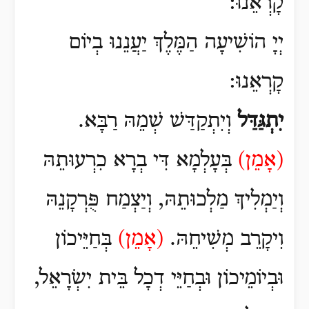
קָרְאֵנוּ
:
יְיָ הוֹשִׁיעָה הַמֶּלֶךְ יַעֲנֵנוּ בְיוֹם
קָרְאֵנוּ
:
יִתְגַּדַּל
וְיִתְקַדַּשׁ שְׁמֵהּ רַבָּא.
(
אָמֵן)
בְּעָלְמָא דִּי בְרָא כִרְעוּתֵהּ
וְיַמְלִיךְ מַלְכוּתֵהּ, וְיַצְמַח פֻּרְקָנֵהּ
וִיקָרֵב מְשִׁיחֵהּ.
(
אָמֵן)
בְּחַיֵּיכוֹן
וּבְיוֹמֵיכוֹן וּבְחַיֵּי דְכָל בֵּית יִשְׂרָאֵל,