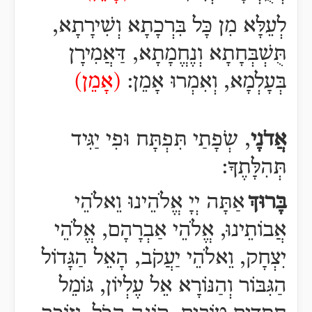
לְעֵלָּא מִן כָּל בִּרְכָתָא וְשִׁירָתָא,
תֻּשְׁבְּחָתָא וְנֶחֱמָתָא, דַּאֲמִירָן
בְּעָלְמָא, וְאִמְרוּ אָמֵן:
(אָמֵן)
אֲדֹנָי
, שְֹפָתַי תִּפְתָּח וּפִי יַגִּיד
תְּהִלָּתֶךָ:
בָּרוּךְ
אַתָּה יְיָ אֱלֹהֵינוּ וֵאלֹהֵי
אֲבוֹתֵינוּ, אֱלֹהֵי אַבְרָהָם, אֱלֹהֵי
יִצְחָק, וֵאלֹהֵי יַעֲקֹב, הָאֵל הַגָּדוֹל
הַגִּבּוֹר וְהַנּוֹרָא אֵל עֶלְיוֹן, גּוֹמֵל