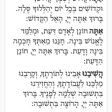
וּקְדוֹשִׁים בְּכָל יוֹם יְהַלְּלוּךָ סֶּלָה.
בָּרוּךְ אַתָּה יְיָ, הָאֵל הַקָּדוֹשׁ:
אַתָּה
חוֹנֵן לְאָדָם דַּעַת, וּמְלַמֵּד
לֶאֱנוֹשׁ בִּינָה. חָנֵּנוּ מֵאִתְּךָ חָכְמָה
בִּינָה וָדָעַת. בָּרוּךְ אַתָּה יְיָ, חוֹנֵן
הַדָּעַת:
הֲשִׁיבֵנוּ
אָבִינוּ לְתוֹרָתֶךָ, וְקָרְבֵנוּ
מַלְכֵּנוּ לַעֲבוֹדָתֶךָ, וְהַחֲזִירֵנוּ
בִּתְשׁוּבָה שְׁלֵמָה לְפָנֶיךָ. בָּרוּךְ
אַתָּה יְיָ, הָרוֹצֶה בִּתְשׁוּבָה: