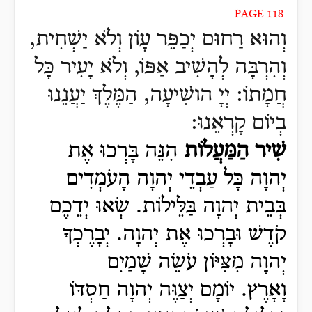
PAGE 118
וְהוּא רַחוּם יְכַפֵּר עָוֹן וְלֹא יַשְׁחִית,
וְהִרְבָּה לְהָשִׁיב אַפּוֹ, וְלֹא יָעִיר כָּל
חֲמָתוֹ:
יְיָ הושִׁיעָה, הַמֶּלֶךְ יַעֲנֵנוּ
בְיוֹם קָרְאֵנוּ:
שִׁיר הַמַּעֲלוֹת
הִנֵּה בָּרְכוּ אֶת
יְהוָה כָּל עַבְדֵי יְהוָה הָעֹמְדִים
בְּבֵית יְהוָה בַּלֵּילוֹת.
שְׂאוּ יְדֵכֶם
קֹדֶשׁ וּבָרְכוּ אֶת יְהוָה.
יְבָרֶכְךָ
יְהוָה מִצִּיּוֹן עֹשֵׂה שָׁמַיִם
וָאָרֶץ.
יוֹמָם יְצַוֶּה יְהוָה חַסְדּוֹ