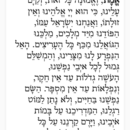
אֱמֶת
,
וֶאֱמוּנָה כָּל זֹאת, וְקַיָּם
עָלֵינוּ, כִּי הוּא יְיָ אֱלֹהֵינוּ וְאֵין
זוּלָתוֹ, וַאֲנַחְנוּ יִשְׂרָאֵל עַמּוֹ,
הַפּוֹדֵנוּ מִיַּד מְלָכִים, מַלְכֵּנוּ
הַגּוֹאֲלֵנוּ מִכַּף כָּל הֶעָרִיצִים.
הָאֵל
הַנִּפְרָע לָנוּ מִצָּרֵינוּ, וְהַמְשַׁלֵּם
גְּמוּל לְכָל איְבֵי נַפְשֵׁנוּ,
הָעֹשֶׁה
גְדֹלוֹת עַד אֵין חֵקֶר,
וְנִפְלָאוֹת עַד אֵין מִסְפָּר.
הַשָּׂם
נַפְשֵׁנוּ בַּחַיִּים, וְלֹא נָתַן לַמּוֹט
רַגְלֵנוּ, הַמַּדְרִיכֵנוּ עַל בָּמוֹת
אֹיְבֵינוּ, וַיָּרֶם קַרְנֵנוּ עַל כָּל