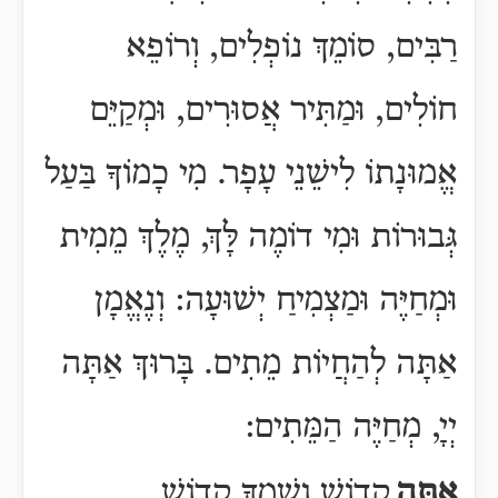
רַבִּים, סוֹמֵךְ נוֹפְלִים, וְרוֹפֵא
חוֹלִים, וּמַתִּיר אֲסוּרִים, וּמְקַיֵּם
אֱמוּנָתוֹ לִישֵׁנֵי עָפָר. מִי כָמוֹךָ בַּעַל
גְּבוּרוֹת וּמִי דוֹמֶה לָּךְ, מֶלֶךְ מֵמִית
וּמְחַיֶּה וּמַצְמִיחַ יְשׁוּעָה: וְנֶאֱמָן
אַתָּה לְהַחֲיוֹת מֵתִים. בָּרוּךְ אַתָּה
יְיָ, מְחַיֶּה הַמֵּתִים:
אַתָּה
קָדוֹשׁ וְשִׁמְךָ קָדוֹשׁ,