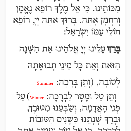
מַכּוֹתֵינוּ. כִּי אֵל מֶלֶךְ רוֹפֵא נֶאֱמָן
וְרַחֲמָן אָתָּה. בָּרוּךְ אַתָּה יְיָ, רוֹפֵא
חוֹלֵי עַמּוֹ יִשְֹרָאֵל:
בָּרֵךְ
עָלֵינוּ יְיָ אֱלֹהֵינוּ אֶת הַשָּׁנָה
הַזֹּאת וְאֵת כָּל מִינֵי תְבוּאָתָהּ
לְטוֹבָה,
(וְתֵן בְּרָכָה
:
Summer
וְתֵן
טַל וּמָטָר לִ
בְרָכָה:
)
עַל
Winter
-
פְּנֵי הָאֲדָמָה, וְשַֹבְּעֵנוּ מִטּוּבֶךָ,
וּבָרֵךְ שְׁנָתֵנוּ כַּשָּׁנִים הַטּוֹבוֹת