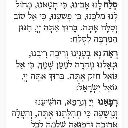
סְלַח
לָנוּ אָבִינוּ, כִּי חָטָאנוּ, מְח
וֹ
ל
לָנוּ מַלְכֵּנוּ, כִּי
פָשָׁעְנוּ, כִּי אֵל טוֹב
וְסַלָּח אָתָּה. בָּרוּךְ אַתָּה יְיָ, חַנּוּן
הַמַּרְבֶּה לִסְלֹחַ:
רְאֵה
נָא בְעָנְיֵנוּ וְרִיבָה רִיבֵנוּ,
וּגְאָלֵנוּ מְהֵרָה לְמַעַן שְׁמֶךָ, כִּי אֵל
גּוֹאֵל חָזָק אָתָּה. בָּרוּךְ אַתָּה יְיָ,
גּוֹאֵל יִשְֹרָאֵל:
רְפָאֵנוּ
יְיָ וְנֵרָפֵא, הושִׁיעֵנוּ
וְנִוָּשֵׁעָה כִּי תְהִלָּתֵנוּ אָתָּה, וְהַעֲלֵה
אֲרוּכָה וּרְפוּאָה שְׁלֵמָה לְכָל