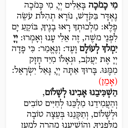
מִי כָמֹכָה
בָּאֵלִים יְיָ, מִי כָּמֹכָה
נֶאְדָּר בַּקֹּדֶשׁ, נוֹרָא תְהִלֹּת עֹשֵׂה
פֶלֶא:
מַלְכוּתְךָ רָאוּ בָנֶיךָ, בּוֹקֵעַ יָם
לִפְנֵי משֶׁה, זֶה אֵלִי עָנוּ וְאָמְרוּ:
יְיָ
יִמְלךְ לְעוֹלָם
וָעֶד:
וְנֶאֱמַר: כִּי פָדָה
יְיָ אֶת יַעֲקֹב, וּגְאָלוֹ מִיַּד חָזָק
מִמֶּנּוּ.
בָּרוּךְ אַתָּה יְיָ, גָּאַל יִשְׂרָאֵל:
(
אָמֵן)
הַשְׁכִּיבֵנוּ אָבִינוּ לְשָׁלוֹם
,
וְהַעֲמִידֵנוּ מַלְכֵּנוּ לְחַיִּים טוֹבִים
וּלְשָׁלוֹם, וְתַקְּנֵנוּ בְּעֵצָה טוֹבָה
מִלְּפָנֶיךָ, וְהוֹשִׁיעֵנוּ מְהֵרָה לְמַעַן