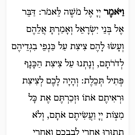
וַיֹּאמֶר
יְיָ אֶל מֹשֶׁה לֵּאמֹר:
דַּבֵּר
אֶל בְּנֵי יִשְׂרָאֵל וְאָמַרְתָּ אֲלֵהֶם
וְעָשׂוּ לָהֶם צִיצִת עַל כַּנְפֵי בִגְדֵיהֶם
לְדֹרֹתָם, וְנָתְנוּ עַל צִיצִת הַכָּנָף
פְּתִיל תְּכֵלֶת:
וְהָיָה לָכֶם לְצִיצִת
וּרְאִיתֶם אֹתוֹ וּזְכַרְתֶּם אֶת כָּל
מִצְוֹת יְיָ וַעֲשִׂיתֶם אֹתָם, וְלֹא
תָתוּרוּ אַחֲרֵי לְבַבְכֶם וְאַחֲרֵי