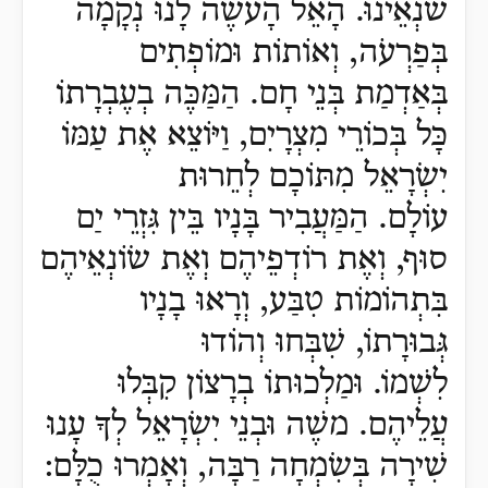
שׂנְאֵינוּ.
הָאֵל הָעֹשֶׂה לָנוּ נְקָמָה
בְּפַרְעֹה, וְאוֹתוֹת וּמוֹפְתִים
בְּאַדְמַת בְּנֵי חָם.
הַמַּכֶּה בְעֶבְרָתוֹ
כָּל בְּכוֹרֵי מִצְרָיִם, וַיּוֹצֵא אֶת עַמּוֹ
יִשְׂרָאֵל מִתּוֹכָם לְחֵרוּת
עוֹלָם.
הַמַּעֲבִיר בָּנָיו בֵּין גִּזְרֵי יַם
סוּף, וְאֶת רוֹדְפֵיהֶם וְאֶת שׂוֹנְאֵיהֶם
בִּתְהוֹמוֹת טִבַּע, וְרָאוּ בָנָיו
גְּבוּרָתוֹ, שִׁבְּחוּ וְהוֹדוּ
לִשְׁמוֹ.
וּמַלְכוּתוֹ בְרָצוֹן קִבְּלוּ
עֲלֵיהֶם. משֶׁה וּבְנֵי יִשְׂרָאֵל לְךָ עָנוּ
שִׁירָה בְּשִׂמְחָה רַבָּה, וְאָמְרוּ כֻלָּם: