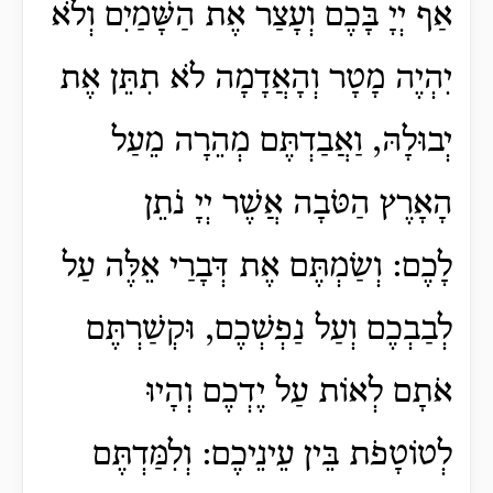
אַף יְיָ בָּכֶם וְעָצַר אֶת הַשָּׁמַיִם וְלֹא
יִהְיֶה מָטָר וְהָאֲדָמָה לֹא תִתֵּן אֶת
יְבוּלָהּ, וַאֲבַדְתֶּם מְהֵרָה מֵעַל
הָאָרֶץ הַטֹּבָה אֲשֶׁר יְיָ נֹתֵן
לָכֶם: וְשַׂמְתֶּם אֶת דְּבָרַי אֵלֶּה עַל
לְבַבְכֶם וְעַל נַפְשְׁכֶם, וּקְשַׁרְתֶּם
אֹתָם לְאוֹת עַל יֶדְכֶם וְהָיוּ
לְטוֹטָפֹת בֵּין עֵינֵיכֶם: וְלִמַּדְתֶּם