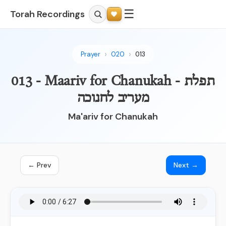
☰
Torah Recordings
Prayer
020
013
013 - Maariv for Chanukah - תפלת
מעריב לחנוכה
Ma'ariv for Chanukah
← Prev
Next →