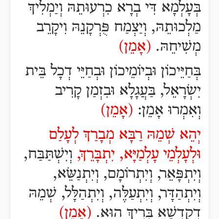
בְּעָלְמָא דִּי בְרָא כִרְעוּתֵהּ וְיַמְלִיךְ
מַלְכוּתֵהּ, וְיַצְמַח פֻּרְקָנֵהּ וִיקָרֵב
מְשִׁיחֵהּ.
(אָמֵן)
בְּחַיֵּיכוֹן וּבְיוֹמֵיכוֹן וּבְחַיֵּי דְכָל בֵּית
יִשְׂרָאֵל, בַּעֲגָלָא וּבִזְמַן קָרִיב
וְאִמְרוּ אָמֵן:
(אָמֵן)
יְהֵא שְׁמֵהּ רַבָּא מְבָרַךְ לְעָלַם
וּלְעָלְמֵי עָלְמַיָּא, יִתְבָּרֵךְ,
וְיִשְׁתַּבַּח,
וְיִתְפָּאֵר, וְיִתְרוֹמָם, וְיִתְנַשֵּׂא,
וְיִתְהַדָּר, וְיִתְעַלֶּה, וְיִתְהַלָּל, שְׁמֵהּ
דְקֻדְשָׁא בְּרִיךְ הוּא.
(אָמֵן)