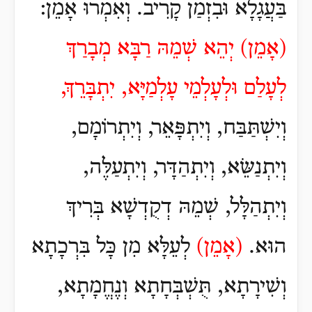
בַּעֲגָלָא וּבִזְמַן קָרִיב. וְאִמְרוּ אָמֵן:
(
אָמֵן)
יְהֵא שְׁמֵהּ רַבָּא מְבָרַךְ
לְעָלַם וּלְעָלְמֵי עָלְמַיָּא, יִתְבָּרֵךְ,
וְיִשְׁתַּבַּח, וְיִתְפָּאֵר, וְיִתְרוֹמָם,
וְיִתְנַשֵּׂא, וְיִתְהַדָּר, וְיִתְעַלֶּה,
וְיִתְהַלָּל, שְׁמֵהּ דְקֻדְשָׁא בְּרִיךְ
הוּא.
(
אָמֵן)
לְעֵלָּא מִן כָּל בִּרְכָתָא
וְשִׁירָתָא, תֻּשְׁבְּחָתָא וְנֶחֱמָתָא,