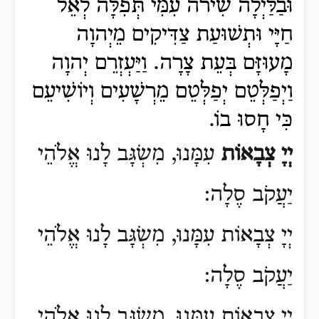
וּבַלַּיְלָה שִׁירֹה עִמִּי תְּפִלָּה לְאֵל
חַיָּי
וּתְשׁוּעַת צַדִּיקִים מֵיְהוָה
מָעוּזָּם בְּעֵת צָרָה.
וַיַּעְזְרֵם יְהוָה
וַיְפַלְּטֵם יְפַלְּטֵם מֵרְשָׁעִים וְיוֹשִׁיעֵם
כִּי חָסוּ בוֹ.
יְיָ
צְבָאוֹת
עִמָּנוּ, מִשְׂגָּב לָנוּ אֱלֹהֵי
יַעֲקֹב סֶלָה:
יְיָ צְבָאוֹת עִמָּנוּ, מִשְׂגָּב לָנוּ אֱלֹהֵי
יַעֲקֹב סֶלָה:
יְיָ צְבָאוֹת עִמָּנוּ, מִשְׂגָּב לָנוּ אֱלֹהֵי