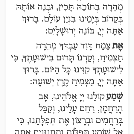
מְהֵרָה
בְּ
תוֹכָהּ
תָּכִין, וּבְנֵה אוֹתָהּ
בְּקָרוֹב בְּיָמֵינוּ בִּנְיַן עוֹלָם. בָּרוּךְ
אַתָּה יְיָ, בּוֹנֵה יְרוּשָׁלָיִם:
אֶת
צֶמַח דָּוִד עַבְדְּךָ מְהֵרָה
תַצְמִיחַ, וְקַרְנוֹ תָּרוּם בִּישׁוּעָתֶךָ, כִּי
לִישׁוּעָתְךָ קִוִּינוּ כָּל הַיּוֹם. בָּרוּךְ
אַתָּה יְיָ, מַצְמִיחַ קֶרֶן יְשׁוּעָה:
שְׁמַע
קוֹלֵנוּ יְיָ אֱלֹהֵינוּ, אָב
הָרַחֲמָן, רַחֵם עָלֵינוּ, וְקַבֵּל
בְּרַחֲמִים וּבְרָצוֹן אֶת תְּפִלָּתֵנוּ, כִּי
אֵל שׁוֹמֵעַ תְּפִלּוֹת וְתַחֲנוּנִים אָתָּה,