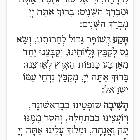
לִבְרָכָה, כִּי אֵל טוֹב וּמֵטִיב אַתָּה
וּמְבָרֵךְ הַשָּׁנִים: בָּרוּךְ אַתָּה יְיָ
מְבָרֵךְ הַשָּׁנִים:
תְּקַע
בְּשׁוֹפָר גָּדוֹל לְחֵרוּתֵנוּ, וְשָֹא
נֵס לְקַבֵּץ גָּלֻיּוֹתֵינוּ, וְקַבְּצֵנוּ יַחַד
מֵאַרְבַּע כַּנְפוֹת הָאָרֶץ לְאַרְצֵנוּ:
בָּרוּךְ אַתָּה יְיָ, מְקַבֵּץ נִדְחֵי עַמּוֹ
יִשְֹרָאֵל:
הָשִׁיבָה
שׁוֹפְטֵינוּ כְּבָרִאשׁוֹנָה,
וְיוֹעֲצֵינוּ כְּבַתְּחִלָּה, וְהָסֵר מִמֶּנּוּ
יָגוֹן וַאֲנָחָה, וּמְלוֹךְ עָלֵינוּ אַתָּה יְיָ