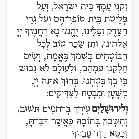
זִקְנֵי עַמְּךָ בֵּית יִשְׂרָאֵל, וְעַל
פְּלֵיטַת בֵּית סוֹפְרֵיהֶם וְעַל גֵּרֵי
הַצֶּדֶק וְעָלֵינוּ, יֶהֱמוּ נָא רַחֲמֶיךָ יְיָ
אֱלֹהֵינוּ, וְתֵן שָׂכָר טוֹב לְכָל
הַבּוֹטְחִים בְּשִׁמְךָ בֶּאֱמֶת, וְשִׂים
חֶלְקֵנוּ עִמָּהֶם, וּלְעוֹלָם לֹא נֵבוֹשׁ
כִּי בְךָ בָּטָחְנוּ. בָּרוּךְ אַתָּה יְיָ,
מִשְׁעָן וּמִבְטָח לַצַּדִּיקִים:
וְלִירוּשָׁלַיִם
עִירְךָ בְּרַחֲמִים תָּשׁוּב,
וְתִשְׁכּוֹן בְּתוֹכָהּ כַּאֲשֶׁר דִּבַּרְתָּ,
וְכִסֵּא דָוִד עַבְדְּךָ