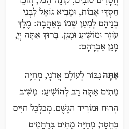
חֲסָדִים טוֹבִים, קוֹנֵה הַכֹּל, וְזוֹכֵר
חַסְדֵּי אָבוֹת, וּמֵבִיא גוֹאֵל לִבְנֵי
בְנֵיהֶם לְמַעַן שְׁמוֹ בְּאַהֲבָה:
מֶלֶךְ
עוֹזֵר וּמוֹשִׁיעַ וּמָגֵן. בָּרוּךְ אַתָּה יְיָ,
מָגֵן אַבְרָהָם:
אַתָּה
גִּבּוֹר לְעוֹלָם אֲדֹנָי, מְחַיֶּה
מֵתִים אַתָּה רַב לְהוֹשִׁיעַ:
מַשִּׁיב
הָרוּחַ וּמוֹרִיד הַגֶשֶׁם
.
מְכַלְכֵּל חַיִּים
בְּחֶסֶד, מְחַיֶּה מֵתִים בְּרַחֲמִים