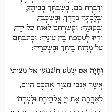
וְדִבַּרְתָּ בָּם, בְּשִׁבְתְּךָ בְּבֵיתֶךָ,
וּבְלֶכְתְּךָ בַדֶּרֶךְ, וּבְשָׁכְבְּךָ,
וּבְקוּמֶךָ:
וּקְשַׁרְתָּם לְאוֹת עַל יָדֶךָ,
וְהָיוּ לְטֹטָפֹת בֵּין עֵינֶיךָ:
וּכְתַבְתָּם
עַל מְזֻזוֹת בֵּיתֶךָ וּבִשְׁעָרֶיךָ:
וְהָיָה
אִם שָׁמֹעַ תִּשְׁמְעוּ אֶל מִצְוֹתַי
אֲשֶׁר אָנֹכִי מְצַוֶּה אֶתְכֶם הַיּוֹם,
לְאַהֲבָה אֶת יְיָ אֱלֹהֵיכֶם וּלְעָבְדוֹ