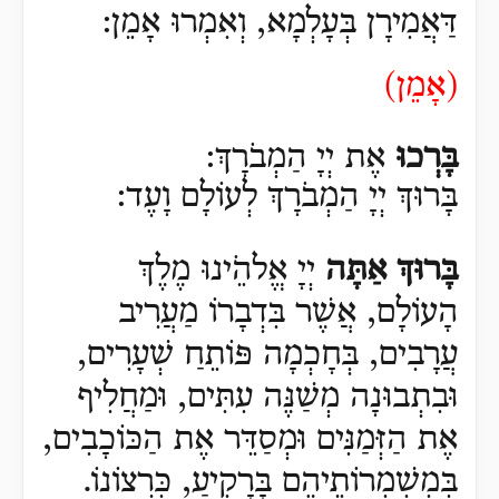
דַּאֲמִירָן בְּעָלְמָא, וְאִמְרוּ אָמֵן:
(
אָמֵן)
בָּרְכוּ
אֶת יְיָ הַמְבֹרָךְ:
בָּרוּךְ יְיָ הַמְבֹרָךְ לְעוֹלָם וָעֶד:
בָּרוּךְ אַתָּה
יְיָ אֱלהֵֹינוּ מֶלֶךְ
הָעוֹלָם, אֲשֶׁר בִּדְבָרוֹ מַעֲרִיב
עֲרָבִים, בְּחָכְמָה פּוֹתֵחַ שְׁעָרִים,
וּבִתְבוּנָה מְשַׁנֶּה עִתִּים, וּמַחֲלִיף
אֶת הַזְּמַנִּים וּמְסַדֵּר אֶת הַכּוֹכָבִים,
בְּמִשְׁמְרוֹתֵיהֶם בָּרָקִיעַ, כִּרְצוֹנוֹ.