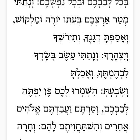
בְּכָל לְבַבְכֶם וּבְכָל נַפְשְׁכֶם:
וְנָתַתִּי
מְטַר אַרְצְכֶם בְּעִתּוֹ יוֹרֶה וּמַלְקוֹשׁ,
וְאָסַפְתָּ דְגָנֶךָ, וְתִירֹשְׁךָ
וְיִצְהָרֶךָ: וְנָתַתִּי עֵשֶׂב בְּשָׂדְךָ
לִבְהֶמְתֶּךָ, וְאָכַלְתָּ
וְשָׂבָעְתָּ: הִשָּׁמְרוּ לָכֶם פֶּן יִפְתֶּה
לְבַבְכֶם, וְסַרְתֶּם וַעֲבַדְתֶּם אֱלֹהִים
אֲחֵרִים וְהִשְׁתַּחֲוִיתֶם לָהֶם: וְחָרָה