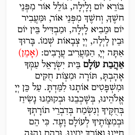
בּוֹרֵא יוֹם וָלָיְלָה, גּוֹלֵל אוֹר מִפְּנֵי
חשֶׁךְ, וְחשֶׁךְ מִפְּנֵי אוֹר, וּמַּעֲבִיר
יוֹם וּמֵבִיא לָיְלָה, וּמַבְדִּיל בֵּין יוֹם
וּבֵין לָיְלָה, יְיָ צְבָאוֹת שְׁמוֹ. בָּרוּךְ
אַתָּה יְיָ, הַמַּעֲרִיב עֲרָבִים:
(
אָמֵן)
אַהֲבַת עוֹלָם
בֵּית יִשְׂרָאֵל עַמְּךָ
אָהָבְתָּ, תּוֹרָה וּמִצְוֹת חֻקִּים
וּמִשְׁפָּטִים אוֹתָנוּ לִמַּדְתָּ. עַל כֵּן יְיָ
אֱלֹהֵינוּ, בְּשָׁכְבֵנוּ וּבְקוּמֵנוּ נָשִׂיחַ
בְּחֻקֶּיךָ וְנִשְׂמַח בְּדִבְרֵי תוֹרָתְךָ
וּבְמִצְוֹתֶיךָ לְעוֹלָם וָעֶד.
כִּי הֵם
חַיֵּינוּ וְאוֹרֶךְ יָמֵינוּ, וּבָהֶם נֶהְגֶּה