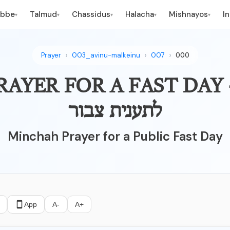
ebbe
Talmud
Chassidus
Halacha
Mishnayos
I
▾
▾
▾
▾
▾
Prayer
003_avinu-malkeinu
007
000
MINCHA PRAYER FOR A FAST D 
לתענית צבור
Minchah Prayer for a Public Fast Day
App
A-
A+