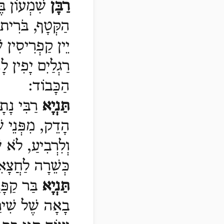
רַבָּן
שִׁמְעוֹן בֶּ
הַקְּטָף, בֹּרִית 
יֵין קַפְרִיסִין ש
רַגְלַיִם יָפִין לָ
הַכָּבוֹד
:
תַּנְיָא
רַבִּי נָת
הָדֵק, מִפְּנֵי ש
וְלִרְבִיעַ, לֹא ש
כְּשֵׁרָה לַחֲצָא
תַּנְיָא
בַּר קַפָּ
בָאָה שֶׁל שִׁיר