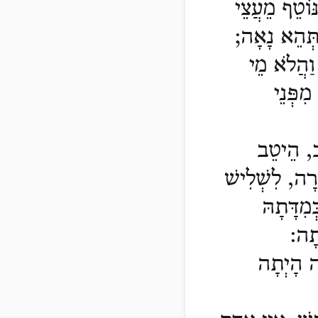
ּוֹטֵף מֵעֲצֵי
ֶתְּהֵא נָאָה;
וַהֲלֹא מֵי
מִפְּנֵי
ב, הֵיטֵב
ֵרָה, לִשְׁלִישׁ
מִדָּתָהּ
תָה
:
ה הָיְתָה