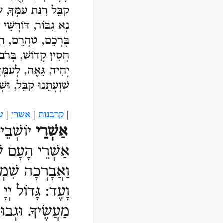
קַבֵּל רִנַּת 
נָא גִבּוֹר, ד
בָּרְכֵם, טַהֲ
חֲסִין קָדוֹ
יָחִיד, גֵּאֶה
שַׁוְעָתֵנוּ קַב
|
קרבנות
|
אשרי
|
ע
אַשְׁרֵי
יוֹשְׁבֵי
אַשְׁרֵי הָעָם שׁ
וַאֲבָרְכָה שִׁמְ
וָעֶד:
גָּדוֹל יְי
מַעֲשֶׂיךָ. וּגְבוּ