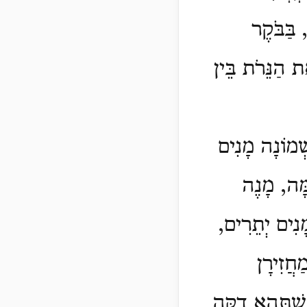
בַּבֹּקֶר
ת הַנֵּרֹת בֵּין
ְׁמוֹנָה מָנִים
ָּה, מָנֶה
ָנִים יְתֵרִים,
חֲזִירָן
 שֶׁתְּהֵא דַקָּה