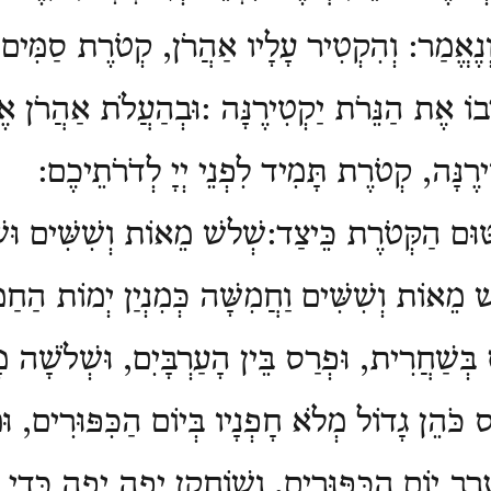
ְנֶאֱמַר: וְהִקְטִיר עָלָיו אַהֲרֹן, קְטֹרֶת סַמִּים, 
יבוֹ אֶת הַנֵּרֹת יַקְטִירֶנָּה
:
וּבְהַעֲלֹת אַהֲרֹן אֶ
ִירֶנָּה, קְטֹרֶת תָּמִיד לִפְנֵי יְיָ לְדֹרֹתֵיכֶם:
טּוּם הַקְּטֹרֶת כֵּיצַד
:
שְׁלשׁ מֵאוֹת וְשִׁשִּׁים וּש
 מֵאוֹת וְשִׁשִּׁים וַחֲמִשָּׁה כְּמִנְיַן יְמוֹת
הַחַמ
בְּשַׁחֲרִית, וּפְרַס בֵּין הָעַרְבָּיִם, וּשְׁלֹשָׁה מ
ֹּהֵן גָדֹול מְלֹא חָפְנָיו בְּיוֹם הַכִּפּוּרִים, וּמַ
ֶרֶב יוֹם הַכִּפּוּרִים, וְשׁוֹחֲקָן יָפָה יָפָה כְּדֵי