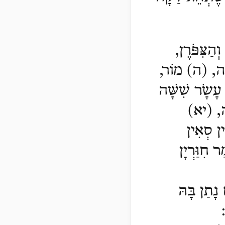
ְהַצִּפֹּרֶן,
ֶה
,
(ה) מוֹר,
עָשָֹר שִׁשָּׁה
,
(יא)
ין סְאִין
 חִוַּרְיָן
נָתַן בָּהּ