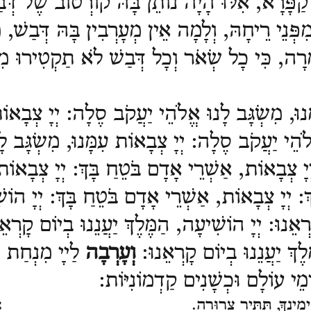
 קַפָּרָא, אִלּוּ הָיָה נוֹתֵן בָּהּ קוֹרְטוֹב שֶׁל דְּ
פְּנֵי רֵיחָהּ, וְלָמָה אֵין מְעָרְבִין בָּהּ דְּבַשׁ, מִ
רָה, כִּי כָל שְׂאֹר וְכָל דְּבַשׁ לֹא תַקְטִירוּ מִמּ
נוּ, מִשְׂגָּב לָנוּ אֱלֹהֵי יַעֲקֹב סֶלָה:
יְיָ צְבָאוֹ
ֱלֹהֵי יַעֲקֹב סֶלָה:
יְיָ צְבָאוֹת עִמָּנוּ, מִשְׂגָּב ל
ְיָ צְבָאוֹת, אַשְׁרֵי אָדָם בֹּטֵחַ בָּךְ:
יְיָ צְבָאוֹת
ךְ:
יְיָ צְבָאוֹת, אַשְׁרֵי אָדָם בֹּטֵחַ בָּךְ:
יְיָ הוֹש
ָרְאֵנוּ:
יְיָ הוֹשִׁיעָה, הַמֶּלֶךְ יַעֲנֵנוּ בְיוֹם קָרְא
ֶךְ יַעֲנֵנוּ בְיוֹם קָרְאֵנוּ:
וְעָרְבָה
לַײָ מִנְחַת י
ימֵי עוֹלָם וּכְשָׁנִים קַדְמוֹנִיּוֹת
:
 גְּדֻלַּת יְמִינְךָ, תַּתִּיר צְרוּרָה. א