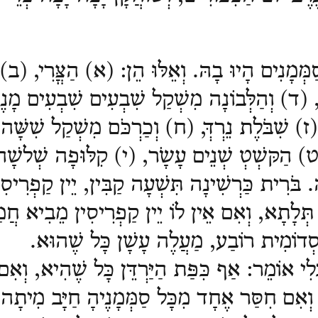
מְּמָנִים הָיוּ בָהּ. וְאֵלּוּ הֵן:
)
א) הַצֳּרִי,
)
ב) ו
, (ד) וְהַלְּבוֹנָה מִשְׁקַל שִׁבְעִים שִׁבְעִים מָנ
ז) שִׁבֹּלֶת נֵרְדְּ, (ח) וְכַרְכֹּם מִשְׁקַל שִׁשָּׁה 
 הַקּשְׁטְ שְׁנֵים עָשָֹר
,
(י) קִלּוּפָה שְׁלשָׁה
ה.
בֹּרִית כַּרְשִׁינָה תִּשְׁעָה קַבִּין, יֵין קַפְרִיסִ
 תְּלָתָא, וְאִם אֵין לוֹ יֵין קַפְרִיסִין מֵבִיא חֲמַר
ְדוֹמִית רוֹבַע, מַעֲלֶה עָשָׁן כָּל שֶׁהוּא.
בְלִי אוֹמֵר: אַף כִּפַּת הַיַּרְדֵּן כָּל שֶׁהִיא, וְאִם 
, וְאִם חִסַּר אֶחָד מִכָּל סַמְּמָנֶיהָ חַיָּב מִיתָה
: