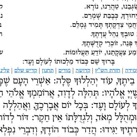
עַמְּךָ, שַׂגְּבֵנוּ, טַהֲרֵנוּ, נוֹרָא. ק
ּוֹרְשֵׁי יִחוּדְךָ, כְּבָבַת שָׁמְרֵם. נג
רֵם, רַחֲמֵי צִדְקָתְךָ תָּמִיד גָּמְלֵם. ב
שׁ, בְּרֹב טוּבְךָ נַהֵל עֲדָתֶךָ. חק
, לְעַמְּךָ פְּנֵה, זוֹכְרֵי קְדֻשָּׁתֶךָ. י
ֵּל, וּשְׁמַע צַעֲקָתֵנוּ, יוֹדֵעַ תַּעֲלוּמוֹת. 
בָּרוּךְ שֵׁם כְּבוֹד מַלְכוּתוֹ לְעוֹלָם וָעֶד
:
מידה
|
חזרת הש"ץ
|
קדושה
|
מודים
|
תחנון
|
קדיש שלם
|
עלינו
 בֵיתֶךָ, עוֹד יְהַלְלוּךָ סֶּלָה:
אַשְׁרֵי הָעָם שֶׁכָּ
ֶיְיָ אֱלֹהָיו:
תְּהִלָּה לְדָוִד, אֲרוֹמִמְךָ אֱלֹהַי הַמ
ךָ לְעוֹלָם וָעֶד:
בְּכָל יוֹם אֲבָרְכֶךָּ, וַאֲהַלְלָה 
ָ וּמְהֻלָּל מְאֹד, וְלִגְדֻלָּתוֹ אֵין חֵקֶר:
דּוֹר לְדוֹר
רתֶיךָ יַגִּידוּ:
הֲדַר כְּבוֹד הוֹדֶךָ, וְדִבְרֵי נִפְלְ