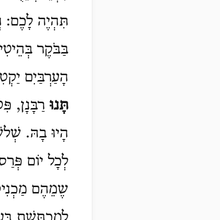
תִּהְיֶה לָכֶם: ו
בַּבֹּקֶר בְּהֵיטִ
הָעַרְבַּיִם יַקְט
תָּנוּ
רַבָּנָן, פִּ
הָיוּ בָהּ. שְׁלשׁ
לְכָל יוֹם פְּרַס 
שֶמֵהֶם מַכְנִיס כ
לְמַכְתֶּשֶׁת בְּע