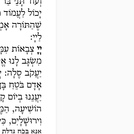
וְעוֹד תָּנֵי בַּר
יָכוֹל לַעֲמוֹד מִ
שֶׁהַתּוֹרָה אָמְ
לַײָ
:
יְיָ
צְבָאוֹת עִמָּ
מִשְׂגָּב לָנוּ א
יַעֲקֹב סֶלָה:
י
אָדָם בֹּטֵחַ בָּ
יַעֲנֵנוּ בְיוֹם ק
הוֹשִׁיעָה, הַמֶּל
וִירוּשָׁלָיִם, כִּ
אָנָּא בְּכֹחַ