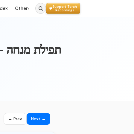
Support Torah
ndex
Other
▾
Recordings
AY
← Prev
Next →