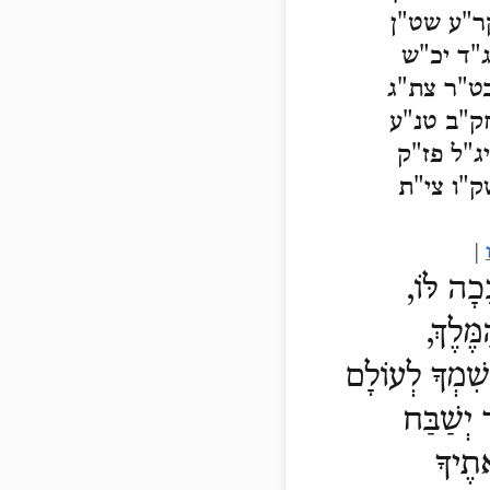
ר"ע שט"ן
"ד יכ"ש
ט"ר צת"ג
"ב טנ"ע
ג"ל פז"ק
שק"ו צי"ת
|
כָה לּוֹ,
ֶּלֶךְ,
שִׁמְךָ לְעוֹלָם
 יְשַׁבַּח
אתֶיךָ