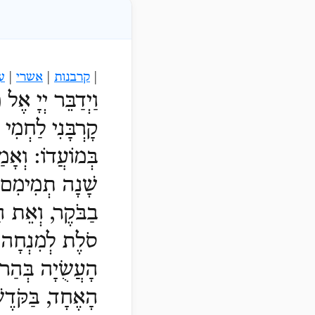
|
קרבנות
|
אשרי
|
ע
וַיְדַבֵּר יְיָ אֶ
קָרְבָּנִי לַחְמִי 
בְּמוֹעֲדוֹ:
וְאָמ
שָׁנָה תְמִימִם,
בַבֹּקֶר, וְאֵת הַ
סֹלֶת לְמִנְחָה,
הָעֲשֻׂיָה בְּהַר
הָאֶחָד, בַּקֹּדֶש