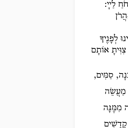
חֹחַ לַײָ
:
הֲרֹן
וּ לְפָנֶיךָ
צִוִּיתָ אוֹתָם
ְנָה, סַמִּים,
 מַעֲשֵׂה
ה מִמֶּנָּה
קָדָשִׁים