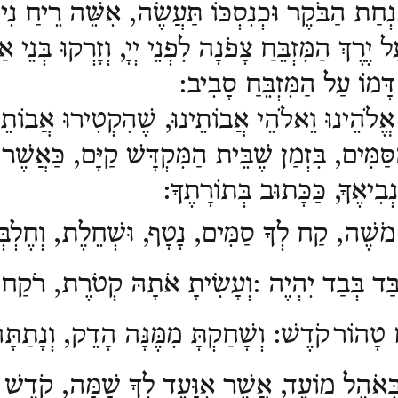
ִנְחַת הַבֹּקֶר וּכְנִסְכּוֹ תַּעֲשֶׂה, אִשֵּׁה רֵיחַ נִי
יֶרֶךְ הַמִּזְבֵּחַ צָפֹנָה לִפְנֵי יְיָ, וְזָרְקוּ בְּנֵי אַ
ָּמוֹ עַל הַמִּזְבֵּחַ סָבִיב
:
אֱלֹהֵינוּ וֵאלֹהֵי אֲבוֹתֵינוּ, שֶׁהִקְטִירוּ אֲבוֹתֵינ
ִּים, בִּזְמַן שֶׁבֵּית הַמִּקְדָּשׁ קַיָּם, כַּאֲשֶׁר 
ִיאֶךָ, כַּכָּתוּב בְּתוֹרָתֶךָ
:
ל מֹשֶׁה, קַח לְךָ סַמִּים, נָטָף, וּשְׁחֵלֶת, וְחֶלְבּ
ַּד בְּבַד יִהְיֶה
:
וְעָשִׂיתָ אֹתָהּ קְטֹרֶת, רֹקַח
ח טָהוֹר
קֹדֶשׁ: וְשָׁחַקְתָּ מִמֶּנָּה הָדֵק, וְנָתַתָּ
ְּאֹהֶל מוֹעֵד, אֲשֶׁר אִוָּעֵד לְךָ שָׁמָּה, קֹדֶשׁ 