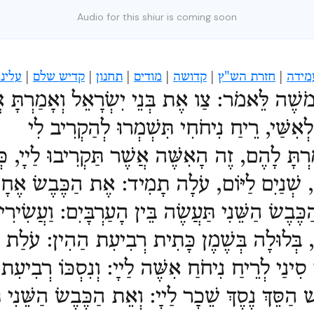
Audio for this shiur is coming soon
מידה
|
חזרת הש"ץ
|
קדושה
|
מודים
|
תחנון
|
קדיש שלם
|
עלינו
ל מֹשֶׁה לֵּאמֹר:
צַו אֶת בְּנֵי יִשְׂרָאֵל וְאָמַרְתָּ
לְאִשַּׁי, רֵיחַ נִיחֹחִי תִּשְׁמְרוּ לְהַקְרִיב לִי
ַרְתָּ לָהֶם, זֶה הָאִשֶּׁה אֲשֶׁר תַּקְרִיבוּ לַײָ, כְּב
 שְׁנַיִם לַיּוֹם, עֹלָה תָמִיד:
אֶת הַכֶּבֶשׂ אֶחָד
כֶּבֶשׂ הַשֵּׁנִי תַּעֲשֶׂה בֵּין הָעַרְבָּיִם:
וַעֲשִׂיר
 בְּלוּלָה בְּשֶׁמֶן כָּתִית רְבִיעִת הַהִין:
עֹלַת ת
 סִינַי לְרֵיחַ נִיחֹחַ אִשֶּׁה לַײָ:
וְנִסְכּוֹ רְבִיעִת
ׁ הַסֵּךְ נֶסֶךְ שֵׁכָר לַײָ:
וְאֵת הַכֶּבֶשׂ הַשֵּׁנִי ת