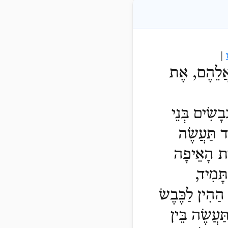
|
 אֲלֵהֶם, אֶת
ָשִׂים בְּנֵי
 תַּעֲשֶׂה
ִית הָאֵיפָה
ָּמִיד,
 הַהִין לַכֶּבֶשׂ
ַּעֲשֶׂה בֵּין