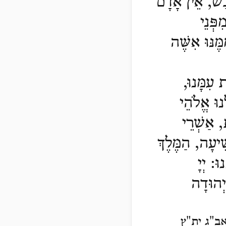
בַשׁ, אֵין אָדָם
פְּנֵי
ֶנּוּ אִשֶּׁה
ת עִמָּנוּ,
ָנוּ אֱלֹהֵי
, אַשְׁרֵי
ִׁיעָה, הַמֶּלֶךְ
ֵנוּ:
יְיָ
ְהוּדָה
ב"ג ית"ץ