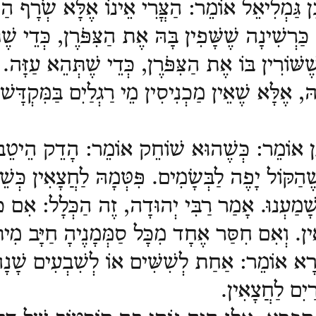
ן גַּמְלִיאֵל אוֹמֵר: הַצֳּרִי אֵינוֹ אֶלָּא שְֹרָף הַנ
כַּרְשִׁינָה שֶׁשָּׁפִין בָּהּ אֶת הַצִּפֹּרֶן, כְּדֵי שׁ
ֶׁשּׁוֹרִין בּוֹ אֶת הַצִּפֹּרֶן, כְּדֵי שֶׁתְּהֵא עַזָּה.
הּ, אֶלָּא שֶׁאֵין מַכְנִיסִין מֵי רַגְלַיִם בַּמִּקְדָּשׁ 
ָן אוֹמֵר: כְּשֶׁהוּא שׁוֹחֵק אוֹמֵר: הָדֵק הֵיטֵ
ֶׁהַקּוֹל יָפֶה לַבְּשָׂמִים.
פִּטְּמָהּ לַחֲצָאִין כְּשׁ
ָׁמַעְנוּ.
אָמַר רַבִּי יְהוּדָה, זֶה הַכְּלָל: אִם כְּ
ִין.
וְאִם חִסַּר אֶחָד מִכָּל סַמְּמָנֶיהָ חַיָּב מִי
רָא אוֹמֵר: אַחַת לְשִׁשִּׁים אוֹ לְשִׁבְעִים שָׁנָ
ַיִם לַחֲצָאִין.