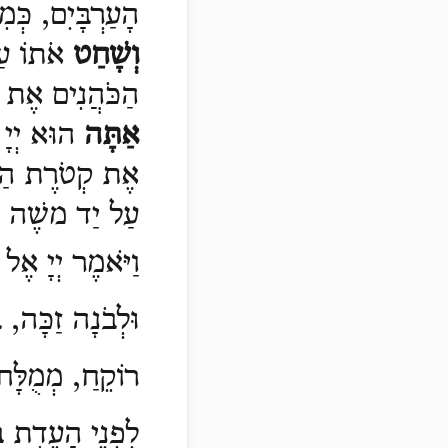
הָעַרְבָּיִם, כְּמ
וְשָׁחַט
אֹתוֹ עַל 
הַכֹּהֲנִים אֶת ד
אַתָּה
הוּא יְיָ 
אֶת קְטֹרֶת הַסַּמ
עַל יַד משֶׁה נְב
וַיֹּאמֶר יְיָ אֶ
וּלְבֹנָה זַכָּה, ב
רוֹקֵחַ, מְמֻלָּ
לִפְנֵי הָעֵדֻת ב