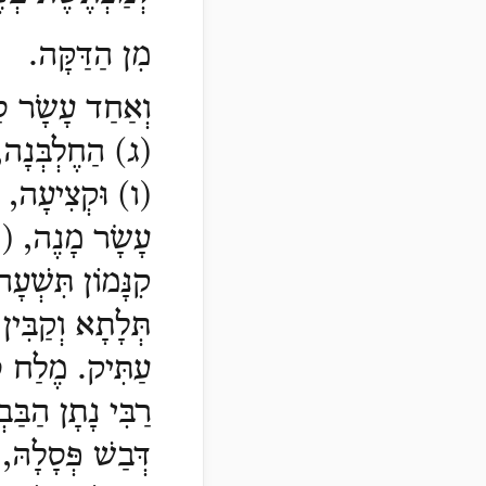
מִן הַדַּקָּה.
וְאַחַד עָשָֹר סַ
)
ג) הַחֶלְבְּנָה
(ו) וּקְצִיעָה, (
עָשָׂר מָנֶה
,
(ט)
קִנָּמוֹן תִּשְׁעָ
תְּלָתָא וְקַבִּין
עַתִּיק.
מֶלַח ס
רַבִּי נָתָן הַבַּ
דְּבַשׁ פְּסָלָהּ