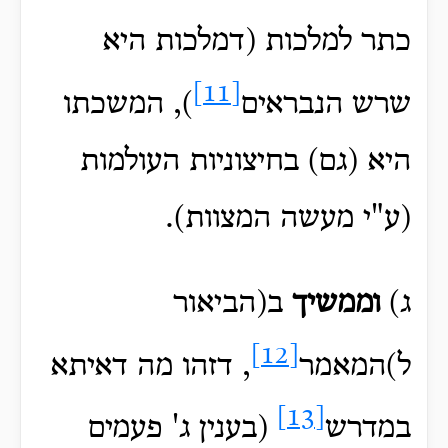
כתר למלכות (דמלכות היא
[11]
שרש הנבראים
), המשכתו
היא (גם) בחיצוניות העולמות
(ע"י מעשה המצוות).
ג)
וממשיך
ב(הביאור
[12]
ל)המאמר
, דזהו מה דאיתא
[13]
במדרש
(בענין ג' פעמים