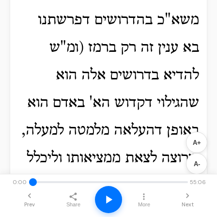
משא"כ בהדרושים דפרשתנו
בא ענין זה רק ברמז (ומ"ש
להדיא בדרושים אלה הוא
שהגילוי דקדוש הא' באדם הוא
באופן דהעלאה מלמטה למעלה,
A+
שרוצה לצאת ממציאותו וליכלל
A-
בקדוש), הוא, כי בפרשת אתם
0:00
55:06
Prev
Next
Share
More
נצבים היום, שקורין קודם