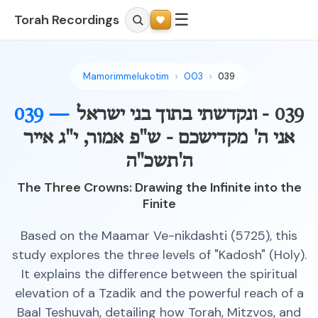
☰
Torah Recordings
Mamorimmelukotim
003
039
039 - ונקדשתי בתוך בני ישראל
039 —
אני ה' מקדישכם - ש"פ אמור, י"ג אייר
ה'תשכ"ה
The Three Crowns: Drawing the Infinite into the
Finite
Based on the Maamar Ve-nikdashti (5725), this
study explores the three levels of "Kadosh" (Holy).
It explains the difference between the spiritual
elevation of a Tzadik and the powerful reach of a
Baal Teshuvah, detailing how Torah, Mitzvos, and