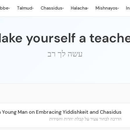
ebbe
Talmud
Chassidus
Halacha
Mishnayos
I
▾
▾
▾
▾
▾
ake yourself a teache
עשה לך רב
a Young Man on Embracing Yiddishkeit and Chasidus
הדרכה לבחור צעיר על קבלת יהדות וחסידות