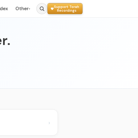
Support Torah
ndex
Other
▾
Recordings
r.
›