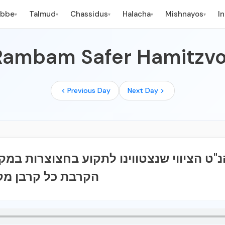
ebbe
Talmud
Chassidus
Halacha
Mishnayos
I
▾
▾
▾
▾
▾
Rambam Safer Hamitzvo
Previous Day
Next Day
הקרבת כל קרבן מק