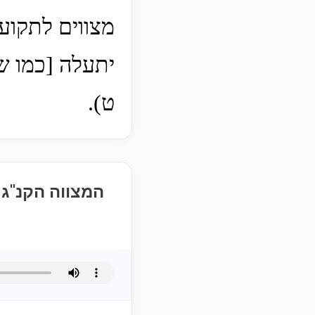
מצווים לתקוע
יתעלה [כמו ש
ט).