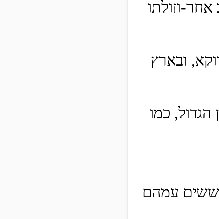
אחר-וזולתו
וקא, ובארץ
הגדול, כמו
מגששים עמהם