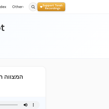
Support Torah
ndex
Other
▾
Recordings
t