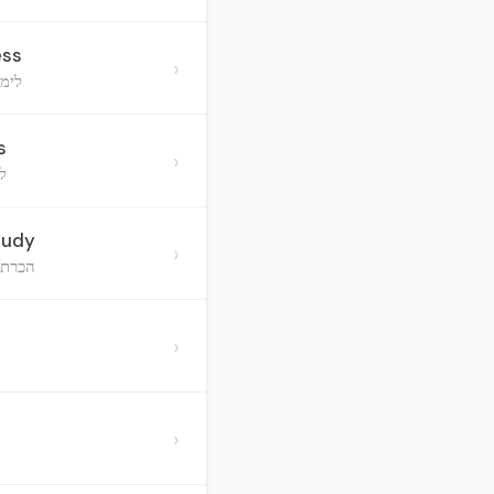
ess
›
לימ
s
›
ל
tudy
›
הכרת 
›
›