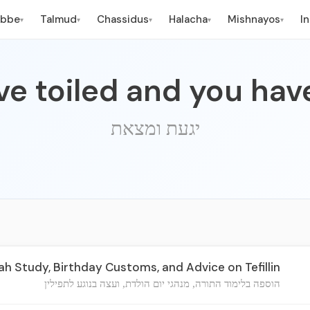
ebbe
Talmud
Chassidus
Halacha
Mishnayos
I
▾
▾
▾
▾
▾
ve toiled and you hav
יגעת ומצאת
ah Study, Birthday Customs, and Advice on Tefillin
הוספה בלימוד התורה, מנהגי יום הולדת, ועצה בנוגע לתפילין