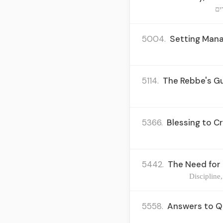
ים
5004.
Setting Mana
5114.
The Rebbe's G
5366.
Blessing to C
5442.
The Need for S
Discipline,
5558.
Answers to Qu