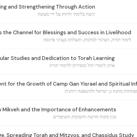
ning and Strengthening Through Action
יגיעה בלימוד וחיזוק על ידי מעשה
 the Channel for Blessings and Success in Livelihood
לימוד תורה, הצינור לברכות, והצלחה בעניני פרנסה
ular Studies and Dedication to Torah Learning
איזון לימודי חול ומסירות ללימוד תורה
 for the Growth of Camp Gan Yisrael and Spiritual In
פתחות מחנה גן ישראל ולהשפעה רוחנית
w Mikveh and the Importance of Enhancements
בנין מקוה חדשה וחשיבות השיפורים
ge, Spreading Torah and Mitzvos, and Chassidus Study