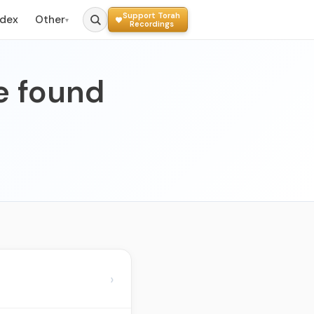
Support Torah
ndex
Other
▾
Recordings
e found
›