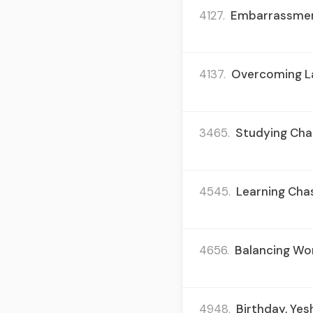
4127.
Embarrassment
4137.
Overcoming Lac
3465.
Studying Chas
4545.
Learning Chas
4656.
Balancing Work
4948.
Birthday, Yesh