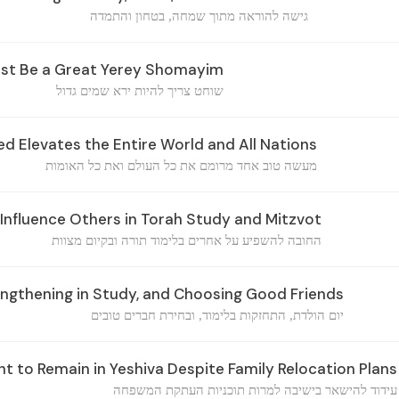
גישה להוראה מתוך שמחה, בטחון והתמדה
st Be a Great Yerey Shomayim
שוחט צריך להיות ירא שמים גדול
 Elevates the Entire World and All Nations
מעשה טוב אחד מרומם את כל העולם ואת כל האומות
 Influence Others in Torah Study and Mitzvot
החובה להשפיע על אחרים בלימוד תורה ובקיום מצוות
engthening in Study, and Choosing Good Friends
יום הולדת, התחזקות בלימוד, ובחירת חברים טובים
to Remain in Yeshiva Despite Family Relocation Plans
עידוד להישאר בישיבה למרות תוכניות העתקת המשפחה