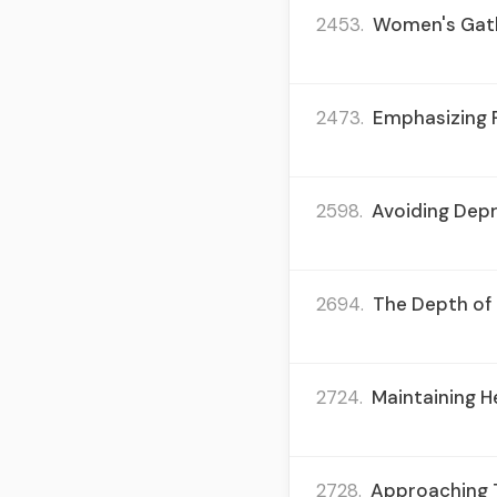
2453.
Women's Gathe
2473.
Emphasizing P
2598.
Avoiding Depr
2694.
The Depth of 
2724.
Maintaining H
2728.
Approaching T