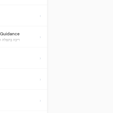
›
g Guidance
›
ריכוז בתפלה 
›
›
›