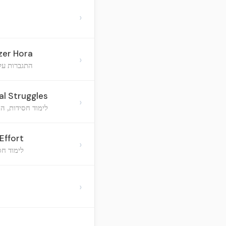
›
zer Hora
›
התגברות על 
al Struggles
›
לימוד חסידות, ה
Effort
›
לימוד חס
›