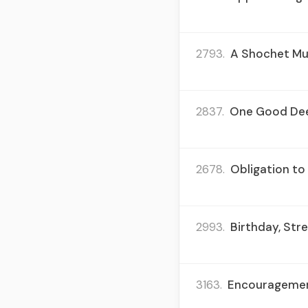
2793.
A Shochet Mu
2837.
One Good Deed
2678.
Obligation to
2993.
Birthday, Str
3163.
Encouragement 