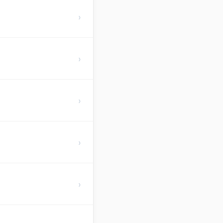
›
›
›
›
›