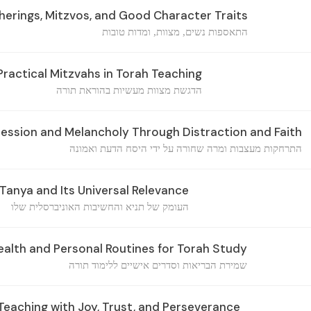
rings, Mitzvos, and Good Character Traits
התאספות נשים, מצוות, ומדות טובות
ractical Mitzvahs in Torah Teaching
הדגשת מצוות מעשיות בהוראת תורה
ession and Melancholy Through Distraction and Faith
התרחקות מעצבות ומרה שחורה על ידי היסח הדעת ואמונה
Tanya and Its Universal Relevance
העומק של תניא והחשיבות האוניברסלית שלו
ealth and Personal Routines for Torah Study
שמירת הבריאות וסדרים אישיים ללימוד תורה
eaching with Joy, Trust, and Perseverance