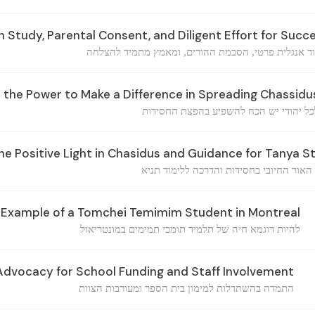
h Study, Parental Consent, and Diligent Effort for Succ
וד אנגלית פרטי, הסכמת ההורים, ומאמץ מתמיד להצלחה
 the Power to Make a Difference in Spreading Chassidu
כל יהודי יש הכח להשפיע בהפצת החסידות
he Positive Light in Chasidus and Guidance for Tanya S
האור החיובי בחסידות והדרכה ללימוד תניא
g Example of a Tomchei Temimim Student in Montreal
להיות דוגמא חיה של תלמיד תומכי תמימים במונטריאול
 Advocacy for School Funding and Staff Involvement
התמדה בהשתדלות למימון בית הספר ומעורבות הצוות