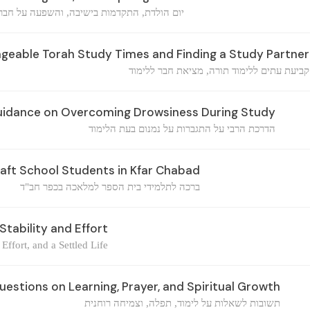
יום הולדת, התקדמות בישיבה, והשפעה על חבר
geable Torah Study Times and Finding a Study Partner
קביעת עתים ללימוד תורה, מציאת חבר ללימוד
uidance on Overcoming Drowsiness During Study
הדרכת הרבי על התגברות על נמנום בעת הלימוד
raft School Students in Kfar Chabad
ברכה לתלמידי בית הספר למלאכה בכפר חב"ד
tability and Effort
 Effort, and a Settled Life
estions on Learning, Prayer, and Spiritual Growth
תשובות לשאלות על לימוד, תפלה, וצמיחה רוחנית