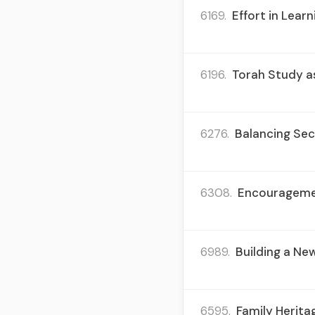
6169.
Effort in Lear
6196.
Torah Study as
6276.
Balancing Sec
6308.
Encouragement
6989.
Building a Ne
6595.
Family Herita