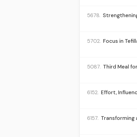
5678.
Strengthening
5702.
Focus in Tefil
5087.
Third Meal fo
6152.
Effort, Influen
6157.
Transforming a