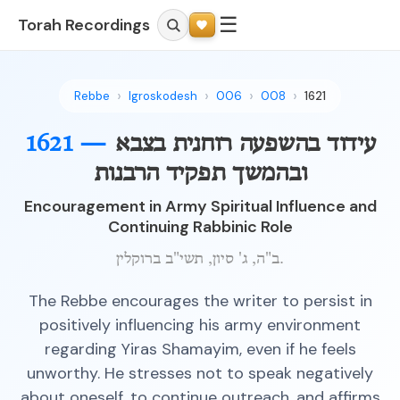
☰
Torah Recordings
Rebbe
Igroskodesh
006
008
1621
עידוד בהשפעה רוחנית בצבא
1621 —
ובהמשך תפקיד הרבנות
Encouragement in Army Spiritual Influence and
Continuing Rabbinic Role
ב"ה, ג' סיון, תשי"ב ברוקלין.
The Rebbe encourages the writer to persist in
positively influencing his army environment
regarding Yiras Shamayim, even if he feels
unworthy. He stresses not to speak negatively
about oneself, to continue outreach, and affirms