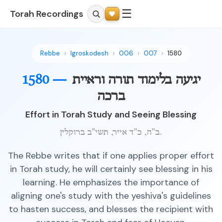
☰
Torah Recordings
Rebbe
Igroskodesh
006
007
1580
1580 —
יגיעה בלימוד תורה וראיית
ברכה
Effort in Torah Study and Seeing Blessing
ב"ה, כ"ד אייר, תשי"ב ברוקלין.
The Rebbe writes that if one applies proper effort
in Torah study, he will certainly see blessing in his
learning. He emphasizes the importance of
aligning one's study with the yeshiva's guidelines
to hasten success, and blesses the recipient with