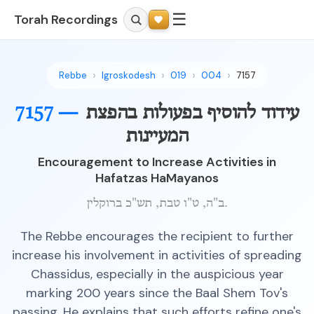
☰
Torah Recordings
Rebbe
Igroskodesh
019
004
7157
עידוד להוסיף בפעולות בהפצת
7157 —
המעיינות
Encouragement to Increase Activities in
Hafatzas HaMayanos
ב"ה, ט"ו טבת, תש"כ ברוקלין.
The Rebbe encourages the recipient to further
increase his involvement in activities of spreading
Chassidus, especially in the auspicious year
marking 200 years since the Baal Shem Tov's
passing. He explains that such efforts refine one's