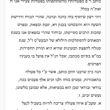
כותב ר"פ מפעולותיו מהשתתפותו בפעולות צעירי אגו"ח
ואת"ה בכלל.
ויהי רצון שיוסיף בזה כהנה וכהנה, שהרי הכרח ודרישת
השעה היא והובטחנו בכגון דא, יגעת ומצאת, ובפרט
שזכות הרבים מסייעתו, וביחוד שהרי נמצאים אנו בשנת
המאתים להסתלקות-הילולא של הבעש"ט ז"ל, שנת
סגולה להפצת המעינות שהיא היא תורת החסידות.
במ"ש בסיום מכתבו, שכל הנ"ל אין פועל בו בעניניו
הפרטים.
הנה כיון שרבנו הזקן כותב, אשר ע"י כל פעולה
כהאמורות, נעשים מוחו ולבו זכים אלף פעמים ככה,
בודאי ובודאי שכן הוא במציאות, אלא שמובן מלשונו,
נעשים זכים, ז.
א. שעכ"פ איזה פעולה צריכה להיות בשביל לנצל