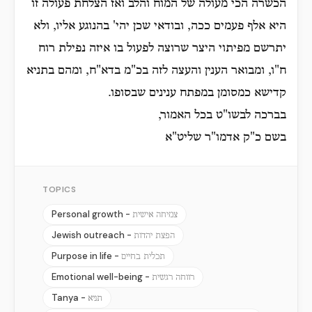
הכשרה הכי מעולה של המוח והלב ואז הצלחת פעולה זו
היא אלף פעמים ככה, ובודאי שכן יהי' בהנוגע אליו, ולא
יתרשם מפיתוי היצר שרוצה לפעול בו איזה נפילת רוח
ח"ו, ומבואר הענין והעצה לזה בכ"מ בדא"ח, ומהם בתניא
קדישא כמסומן במפתח ענינים שבסופו.
בברכה לבשו"ט בכל האמור,
בשם כ"ק אדמו"ר שליט"א
TOPICS
Personal growth -
צמיחה אישית
Jewish outreach -
הפצת יהדות
Purpose in life -
תכלית בחיים
Emotional well-being -
רווחה רגשית
Tanya -
תניא