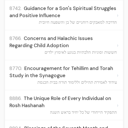
8742.
Guidance for a Son's Spiritual Struggles
›
and Positive Influence
הדרכה למאבקים רוחניים של בן והשפעה חיובית
8766.
Concerns and Halachic Issues
›
Regarding Child Adoption
חששות וסוגיות הלכתיות בנוגע לאימוץ ילדים
8770.
Encouragement for Tehillim and Torah
›
Study in the Synagogue
עידוד לאמירת תהילים וללימוד תורה בבית הכנסת
8886.
The Unique Role of Every Individual on
›
Rosh Hashanah
התפקיד הייחודי של כל יחיד בראש השנה