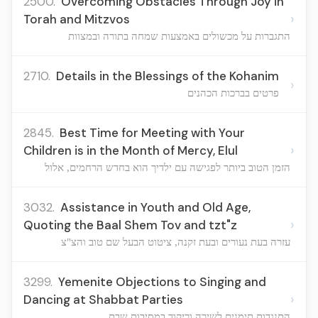
2500.
Overcoming Obstacles Through Joy in
›
Torah and Mitzvos
התגברות על מכשולים באמצעות שמחה בתורה ובמצוות
2710.
Details in the Blessings of the Kohanim
›
פרטים בברכות הכהנים
2845.
Best Time for Meeting with Your
›
Children is in the Month of Mercy, Elul
הזמן הטוב ביותר לפגישה עם ילדיך הוא בחדש הרחמים, אלול
3032.
Assistance in Youth and Old Age,
›
Quoting the Baal Shem Tov and tzt"z
עזרה בעת נעורים ובעת זקנה, ציטוט הבעל שם טוב והצ"צ
3299.
Yemenite Objections to Singing and
›
Dancing at Shabbat Parties
התנגדות תימנים לשירה וריקוד במסיבות שבת