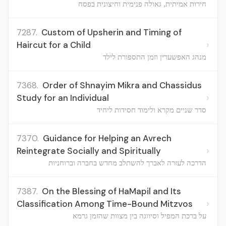
חירות אמיתית, גאולה פנימית וחיצונית בפסח
7287.
Custom of Upsherin and Timing of
›
Haircut for a Child
מנהג האפשערין וזמן התספורת לילד
7368.
Order of Shnayim Mikra and Chassidus
›
Study for an Individual
סדר שניים מקרא ולימוד חסידות ליחיד
7370.
Guidance for Helping an Avrech
›
Reintegrate Socially and Spiritually
הדרכה לעזרה לאברך להשתלב מחדש בחברה וברוחניות
7387.
On the Blessing of HaMapil and Its
›
Classification Among Time-Bound Mitzvos
על ברכת המפיל וסיווגה בין מצוות שהזמן גרמא