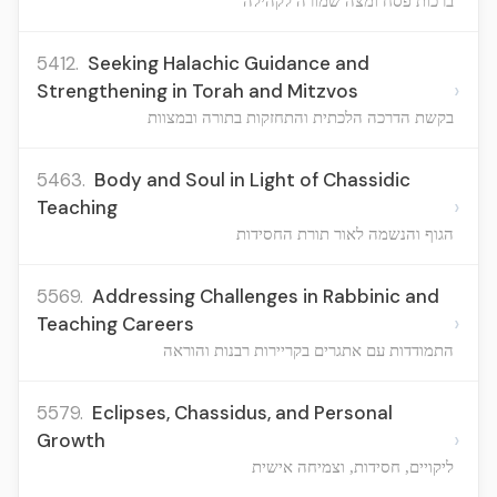
ברכות פסח ומצה שמורה לקהילה
5412.
Seeking Halachic Guidance and
›
Strengthening in Torah and Mitzvos
בקשת הדרכה הלכתית והתחזקות בתורה ובמצוות
5463.
Body and Soul in Light of Chassidic
›
Teaching
הגוף והנשמה לאור תורת החסידות
5569.
Addressing Challenges in Rabbinic and
›
Teaching Careers
התמודדות עם אתגרים בקריירות רבנות והוראה
5579.
Eclipses, Chassidus, and Personal
›
Growth
ליקויים, חסידות, וצמיחה אישית