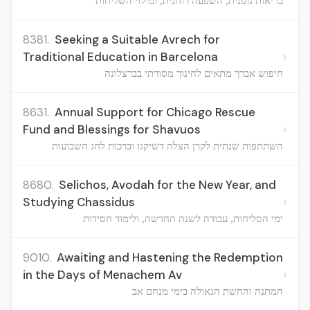
בריאות גופנית, השפעה רוחנית, ומילוי השליחות
8381.
Seeking a Suitable Avrech for
›
Traditional Education in Barcelona
חיפוש אברך מתאים לחינוך מסורתי בברצלונה
8631.
Annual Support for Chicago Rescue
›
Fund and Blessings for Shavuos
השתתפות שנתית לקרן הצלה דשיקגו וברכות לחג השבועות
8680.
Selichos, Avodah for the New Year, and
›
Studying Chassidus
ימי הסליחות, עבודה לשנה החדשה, ולימוד חסידות
9010.
Awaiting and Hastening the Redemption
›
in the Days of Menachem Av
המתנה והחשת הגאולה בימי מנחם אב