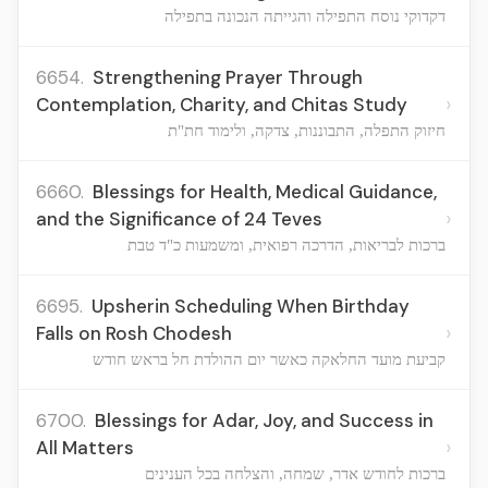
דקדוקי נוסח התפילה והגייתה הנכונה בתפילה
6654.
Strengthening Prayer Through
›
Contemplation, Charity, and Chitas Study
חיזוק התפלה, התבוננות, צדקה, ולימוד חת"ת
6660.
Blessings for Health, Medical Guidance,
›
and the Significance of 24 Teves
ברכות לבריאות, הדרכה רפואית, ומשמעות כ"ד טבת
6695.
Upsherin Scheduling When Birthday
›
Falls on Rosh Chodesh
קביעת מועד החלאקה כאשר יום ההולדת חל בראש חודש
6700.
Blessings for Adar, Joy, and Success in
›
All Matters
ברכות לחודש אדר, שמחה, והצלחה בכל הענינים