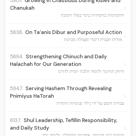
5901.
Growing in Chassidus During Kislev and
›
Chanukah
התקדמות בחסידות בימי כסלו וחנוכה
5836.
On Ta’anis Dibur and Purposeful Action
›
אודות תענית דיבור ופעולה מכוונת
5894.
Strengthening Chinuch and Daily
›
Halachah for Our Generation
חיזוק החינוך ולימוד הלכה יומית לדורנו
5947.
Serving Hashem Through Revealing
›
Pnimiyus HaTorah
עבודת השם על ידי גילוי פנימיות התורה
6137.
Shul Leadership, Tefillin Responsibility,
›
and Daily Study
הנהגת בית הכנסת, אחריות התפילין, ולימוד יומי