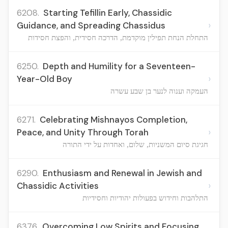
6208.
Starting Tefillin Early, Chassidic
›
Guidance, and Spreading Chassidus
התחלת הנחת תפילין מוקדמת, הדרכה חסידית, והפצת חסידות
6250.
Depth and Humility for a Seventeen-
›
Year-Old Boy
העמקה וענוה לנער בן שבע עשרה
6271.
Celebrating Mishnayos Completion,
›
Peace, and Unity Through Torah
חגיגת סיום המשניות, שלום, ואחדות על ידי התורה
6290.
Enthusiasm and Renewal in Jewish and
›
Chassidic Activities
התלהבות וחידוש בפעולות יהודיות וחסידיות
6376.
Overcoming Low Spirits and Focusing