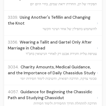
תפקידו של רב, החדרת יראת שמים, בחיי היום יום
3339.
Using Another's Tefillin and Changing
›
the Knot
להשתמש בתפילין של אחר ושינוי הקשר
3356.
Wearing a Tallit and Gartel Only After
›
Marriage in Chabad
עטיפת טלית וחגירת אבנט רק לאחרי הנישואין בחב"ד
3034.
Charity Amounts, Medical Guidance,
›
and the Importance of Daily Chassidus Study
סכומי צדקה, הדרכה רפואית, וחשיבות לימוד חסידות יומי
4057.
Guidance for Beginning the Chassidic
›
Path and Studying Chassidut
הדרכה להתחלת הדרך החסידית ולימוד חסידות