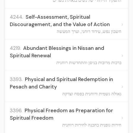
התפקיד הייחודי של נשים בגאולת מצרים
4244.
Self-Assessment, Spiritual
›
Discouragement, and the Value of Action
חשבון נפש, עידוד רוחני, וערך המעשה
4219.
Abundant Blessings in Nissan and
›
Spiritual Renewal
ברכות מרובות בניסן והתחדשות רוחנית
3393.
Physical and Spiritual Redemption in
›
Pesach and Charity
גאולה גשמית ורוחנית בפסח וצדקה
3396.
Physical Freedom as Preparation for
›
Spiritual Freedom
חירות גופנית כהכנה לחירות רוחנית