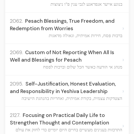
בנוגע אייער אנפראגע לגבי ענין פ"ו ניצוצות
2062.
Pesach Blessings, True Freedom, and
›
Redemption from Worries
ברכות פסח, חירות אמיתית, וגאולה מדאגות
2069.
Custom of Not Reporting When All Is
›
Well and Blessings for Pesach
מנהג אי הודעה כאשר הכל שלום וברכות לפסח
2095.
Self-Justification, Honest Evaluation,
›
and Responsibility in Yeshiva Leadership
הצטדקות עצמית, בקורת אמיתית, ואחריות בהנהגת הישיבה
2127.
Focusing on Practical Daily Life to
Strengthen Thought and Contemplation
›
התרכזות בענינים מעשיים בחיים היום יומיים כדי לחזק את עולם