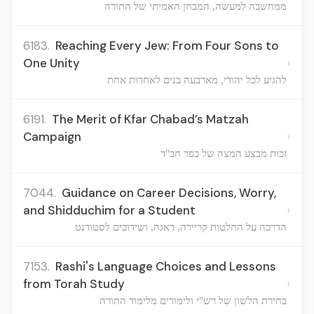
ממחשבה למעשה, המבחן האמיתי של התורה
6183.
Reaching Every Jew: From Four Sons to
›
One Unity
להגיע לכל יהודי, מארבעה בנים לאחדות אחת
6191.
The Merit of Kfar Chabad’s Matzah
›
Campaign
זכות מבצע המצה של כפר חב"ד
7044.
Guidance on Career Decisions, Worry,
›
and Shidduchim for a Student
הדרכה על החלטות קריירה, דאגה, ושידוכים לסטודנט
7153.
Rashi's Language Choices and Lessons
›
from Torah Study
בחירת הלשון של רש"י ולימודים מלימוד התורה