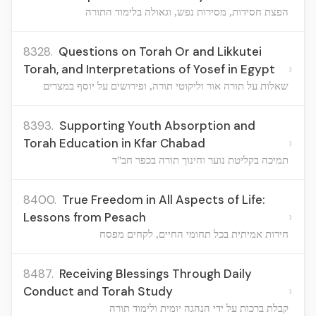
הפצת חסידות, מסירות נפש, וגאולה בלימוד התורה
8328.
Questions on Torah Or and Likkutei
›
Torah, and Interpretations of Yosef in Egypt
שאלות על תורה אור וליקוטי תורה, ופירושים על יוסף במצרים
8393.
Supporting Youth Absorption and
›
Torah Education in Kfar Chabad
תמיכה בקליטת נוער וחינוך תורה בכפר חב"ד
8400.
True Freedom in All Aspects of Life:
›
Lessons from Pesach
חירות אמיתית בכל תחומי החיים, לקחים מפסח
8487.
Receiving Blessings Through Daily
›
Conduct and Torah Study
קבלת ברכות על ידי הנהגה יומית ולימוד תורה