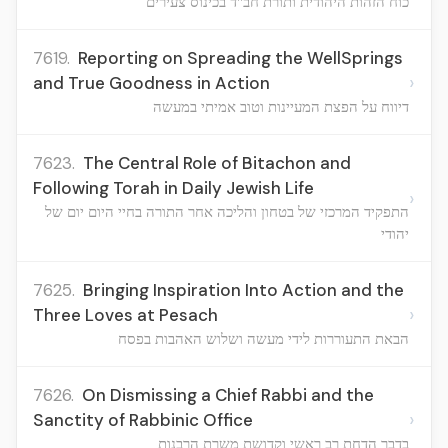
כוח הזהות היהודית ותורת חב"ד בכינוס צעירים
7619.
Reporting on Spreading the WellSprings
›
and True Goodness in Action
דיווח על הפצת המעיינות וטוב אמיתי במעשה
7623.
The Central Role of Bitachon and
Following Torah in Daily Jewish Life
›
התפקיד המרכזי של בטחון והליכה אחר התורה בחיי היום יום של
יהודי
7625.
Bringing Inspiration Into Action and the
›
Three Loves at Pesach
הבאת התעוררות לידי מעשה ושלוש האהבות בפסח
7626.
On Dismissing a Chief Rabbi and the
›
Sanctity of Rabbinic Office
בדבר הדחת רב ראשי וקדושת משרת הרבנות