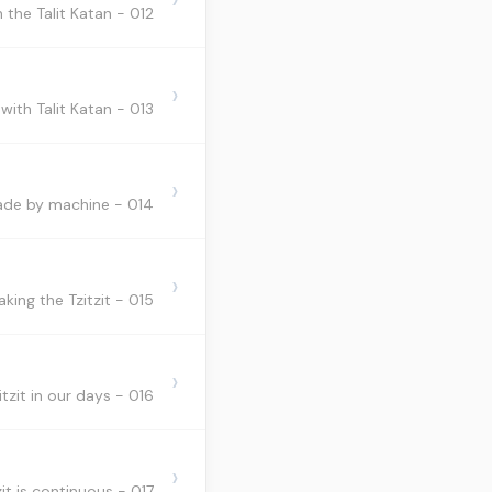
012 - Blessing on the Talit Katan - ברכה על טלית קטן
›
013 - Sleeping with Talit Katan - שינה בטלית קטן
›
014 - Tzitzit made by machine - עשיית ציצית ע"י מכונה
›
015 - Making the Tzitzit - עשיית הציצית
›
016 - Is there Techilet for Tzitzit in our days? - תכלת בציצית בזמננו
›
017 - The mitzvah of Tzitzit is continuous. - מצות ציצית בכל שעה שלובשה