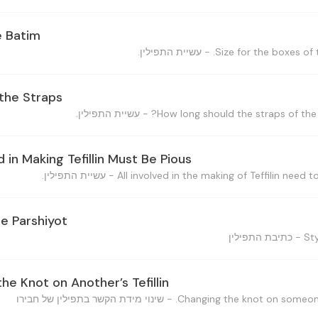
he Batim
 the Straps
ed in Making Tefillin Must Be Pious
the Parshiyot
the Knot on Another’s Tefillin