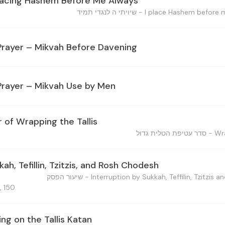
Placing Hashem Before Me Always
Prayer – Mikvah Before Davening
Prayer – Mikvah Use by Men
r of Wrapping the Tallis
ah, Tefillin, Tzitzis, and Rosh Chodesh
, 150
ing on the Tallis Katan