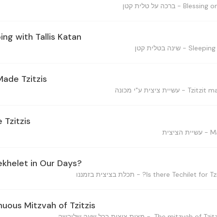
ing with Tallis Katan
Made Tzitzis
 Tzitzis
Tekhelet in Our Days?
nuous Mitzvah of Tzitzis