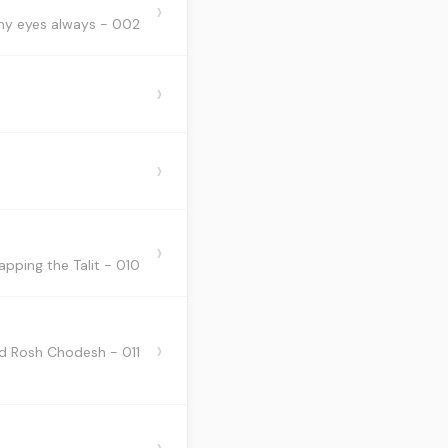
›
002 - I place Hashem before my eyes always - שיויתי ה לנגדי תמיד
›
›
›
010 - Wrapping the Talit - סדר עטיפת הטלית גדול
›
011 - Interruption by Sukkah, Teffilin, Tzitzis and Rosh Chodesh - שיעור הפסק
›