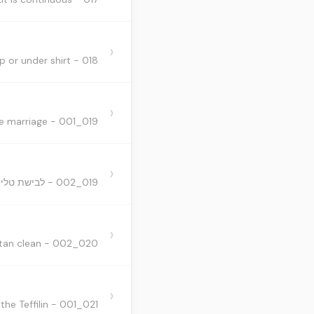
›
018 - Talit Katan on top or under shirt? - לבישת הט"ק מעל הבגדים או מתחתם
›
019_001 - Putting on Talit Gadol before marriage - לבישת טלית גדול קודם הנישואין
›
019_002 - לבישת טלית גדול קודם הנישואין
›
020_002 - When you have difficulty the Talit Katan clean? - לבישת טלית קטן כשקשה לשמור על ניקיונו
›
021_001 - Further discussion size for the boxes of the Teffilin - עשיית התפילין.