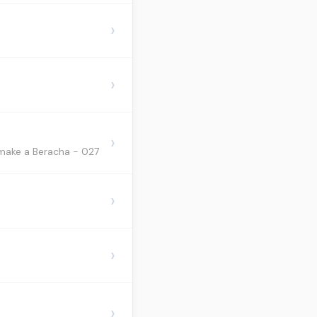
›
›
›
027 - If you are not sure if you are left handed do you make a Beracha? - ברכת התפילין לספק איטר
›
›
›