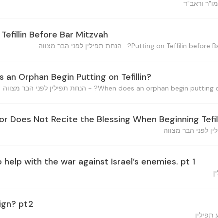
n Tefillin Before Bar Mitzvah
s an Orphan Begin Putting on Tefillin?
nor Does Not Recite the Blessing When Beginning Tefill
o help with the war against Israel’s enemies. pt 1
ign? pt2