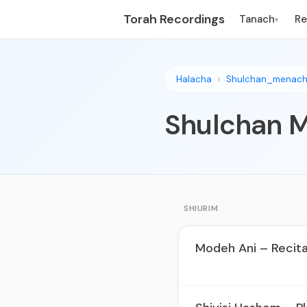
Torah Recordings
Tanach
R
▾
Halacha
Shulchan_menac
Shulchan 
SHIURIM
Modeh Ani – Recita