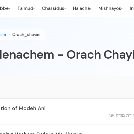
ebbe
Talmud
Chassidus
Halacha
Mishnayos
I
▾
▾
▾
▾
▾
hem
Orach_chayim
Menachem - Orach Chay
tion of Modeh Ani