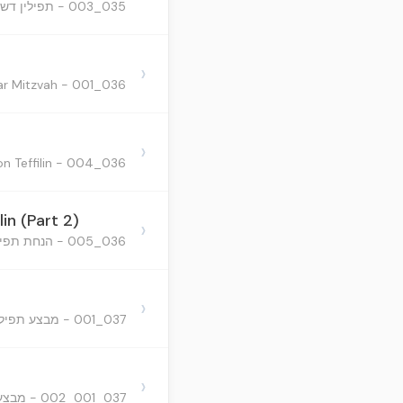
035_003 - תפילין דשמו"ר וראב"ד
›
036_001 - Putting on Teffilin before Bar Mitzvah? -הנחת תפילין לפני הבר מצווה
›
036_004 - When does an orphan begin putting on Teffilin? - הנחת תפילין לפני הבר מצווה
in (Part 2)
›
036_005 - הנחת תפילין לפני הבר מצווה
›
037_001 - מבצע תפילין
›
037_001_002 - מבצע תפילין