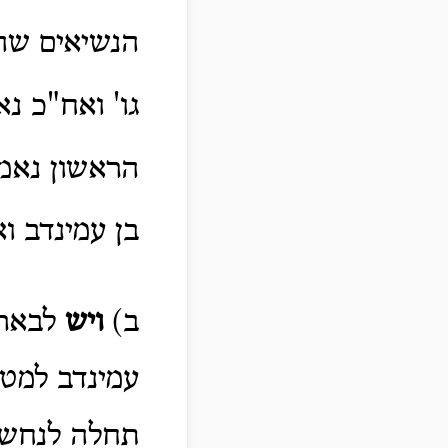
הנשיאים שהק
גו' ואח"כ נ
הראשון נאמ
בן עמינדב ו
ב)
ויש
לבאר 
עמינדב למטה
תחלה לנחשול