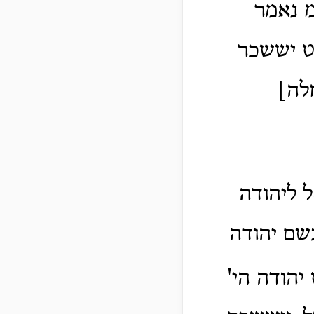
 נאמר
בט יששכר
לה]
ל ליהודה
בשם יהודה
יהודה הי'