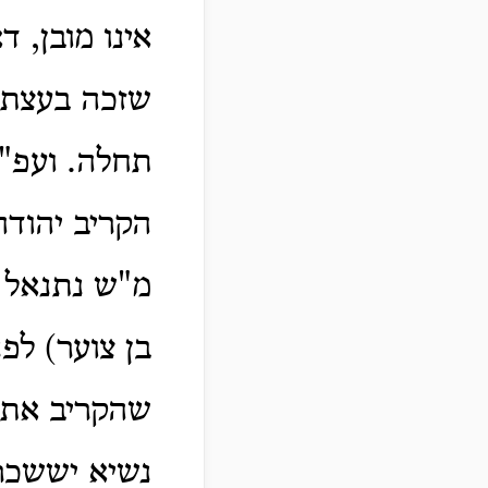
אינו מובן, 
שזכה בעצת נ
תחלה. ועפ"ז
הקריב יהודה
מ"ש נתנאל 
בן צוער) לפ
שהקריב את ק
נשיא יששכר 