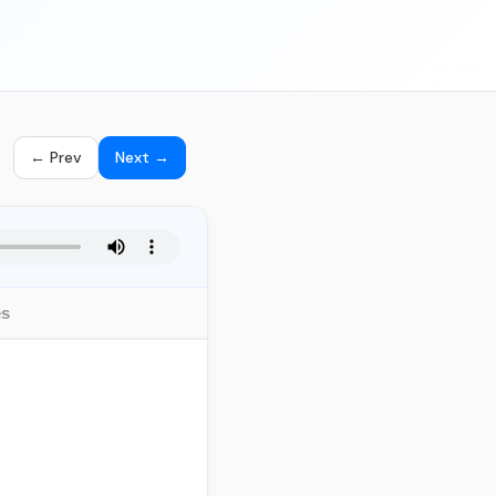
← Prev
Next →
es