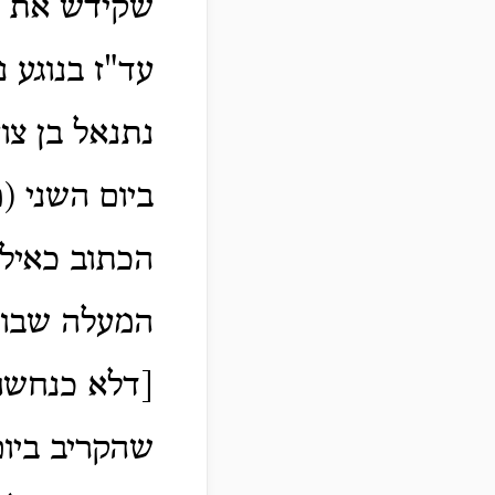
שקידש את שמ
עד"ז בנוגע 
נתנאל בן צו
ביום השני (
הכתוב כאילו
המעלה שבו 
[דלא כנחשו
שהקריב ביום