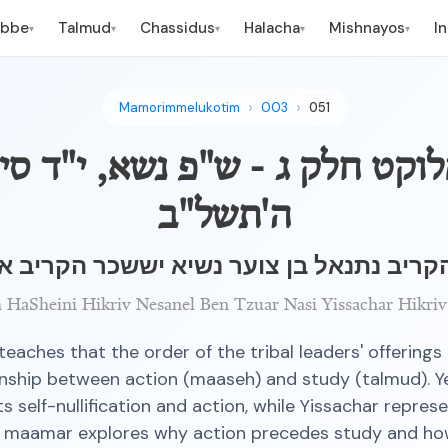
ebbe
Talmud
Chassidus
Halacha
Mishnayos
I
▾
▾
▾
▾
▾
Mamorimmelukotim
003
051
קט חלק ג - ש"פ נשא, י"ד סיו
ה'תשל"ב
קריב נתנאל בן צוער נשיא יששכר הקריב את
HaSheini Hikriv Nesanel Ben Tzuar Nasi Yissachar Hikriv
eaches that the order of the tribal leaders' offerings 
onship between action (maaseh) and study (talmud). 
s self-nullification and action, while Yissachar repres
e maamar explores why action precedes study and ho