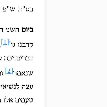
בס"ד. ש"פ נ
ביום
השני הק
[1]
קרבנו גו'
,
דברים זכה ל
[2]
שנאמר
ומ
עצה לנשיאים
טעמים אלו ה