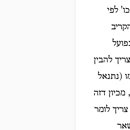
ו' לפי
קריב
פועל
ריך להבין
 (נתנאל
מכיון דזה
צריך לומר
שאר