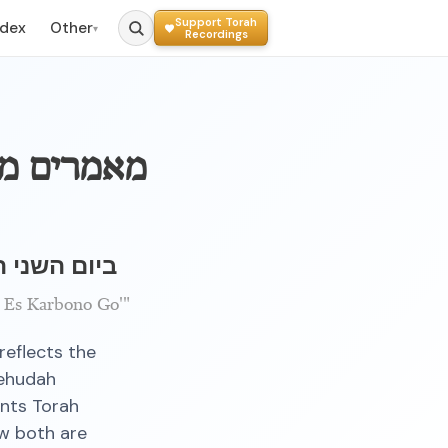
Support Torah
ndex
Other
▾
Recordings
מאמרים מלו
ביום השני ה
 Es Karbono Go'"
reflects the
Yehudah
ents Torah
w both are