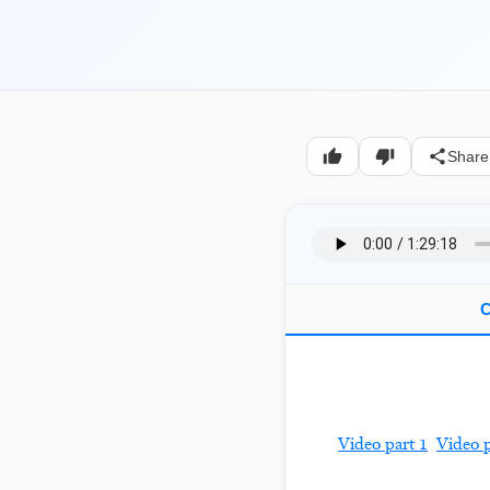
Share
C
Video part 1
Video p