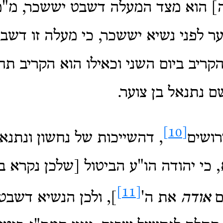
] הוא מצד המעלה דשבט יששכר, מ"מ
ער לפני נשיא יששכר, כי מעלה זו דש
ריב ביום השני וכאילו הוא הקריב תח
 נתנאל בן צוער.
[10]
ושים
, דהשייכות של נחשון ונתנא
 כי יהודה הו"ע הביטול [שלכן נקרא 
[11]
ם
אודה
את ה'
], ולכן הנשיא דשבט 