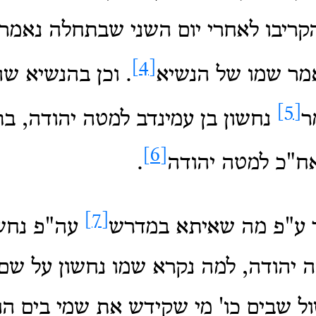
ריבו לאחרי יום השני שבתחלה נאמר 
[4]
אמר שמו של הנשיא
. וכן בהנשיא שה
[5]
ר
נחשון בן עמינדב למטה יהודה, ב
[6]
אח"כ למטה יהודה
.
[7]
ע"פ מה שאיתא במדרש
עה"פ נחשו
 יהודה, למה נקרא שמו נחשון על שם
 שבים כו' מי שקידש את שמי בים הוא