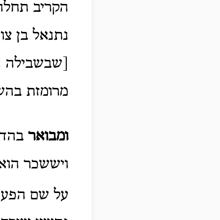
הקריב תחלה
נתנאל בן צו
[שבשבילה הק
מרומזת בהשם
ומבואר
בהדר
ויששכר הוא,
על שם הפע