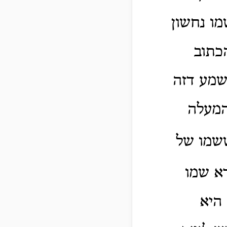
מו נחשון
הכתוב
משמע דזה
המעלה
ששמו של
רא שמו
היא