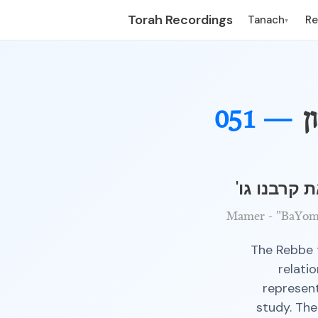
Torah Recordings
Tanach
R
▾
ן
051 —
 קרבנו גו'
Mamer - "BaYom 
The Rebbe t
relati
represent
study. Th