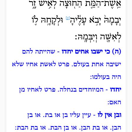
אֵֽשֶׁת־הַמֵּ֛ת הַח֖וּצָה לְאִ֣ישׁ זָ֑ר
יְבָמָהּ֙
יָבֹ֣א עָלֶ֔יהָ
וּלְקָחָ֥הּ ל֛וֹ
[2]
לְאִשָּׁ֖ה וְיִבְּמָֽהּ׃
(ה) כי ישבו אחים יחדו
- שהייתה להם
ישיבה אחת בעולם.
פרט לאשת אחיו שלא
היה בעולמו:
יחדו
- המיוחדים בנחלה. פרט לאחיו מן
האם:
ובן אין לו
- עיין עליו בן או בת.
או בן
הבן.
או בת הבן.
או בן הבת.
או בת הבת: