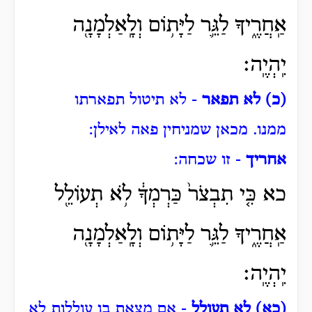
אַֽחֲרֶ֑יךָ לַגֵּ֛ר לַיָּת֥וֹם וְלָֽאַלְמָנָ֖ה
יִֽהְיֶֽה׃
(כ) לא תפאר
- לא תיטול תפארתו
ממנו.
מכאן שמניחין פאה לאילן:
אחריך
- זו שכחה:
כא כִּ֤י תִבְצֹר֙ כַּרְמְךָ֔ לֹ֥א תְעוֹלֵ֖ל
אַֽחֲרֶ֑יךָ לַגֵּ֛ר לַיָּת֥וֹם וְלָֽאַלְמָנָ֖ה
יִֽהְיֶֽה׃
(כא) לא תעולל
- אם מצאת בו עוללות לא