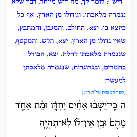
"דיש"?
לומר לך, מה דיש מיוחד, דבר שלא
נגמרה מלאכתו, וגידולו מן הארץ, אף כל
כיוצא בו.
יצא, החולב, והמגבן, והמחבץ,
שאין גדולו מן הארץ.
יצא, הלש, והמקטף,
שנגמרה מלאכתו לחלה.
יצא, הבודל
בתמרים, ובגרוגרות, שנגמרה מלאכתן
למעשר:
[ספר המצוות מל"ת ריט]
ה כִּֽי־יֵשְׁב֨וּ אַחִ֜ים יַחְדָּ֗ו וּמֵ֨ת אַחַ֤ד
מֵהֶם֙ וּבֵ֣ן אֵֽין־ל֔וֹ לֹֽא־תִהְיֶ֧ה