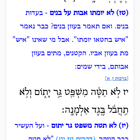
(טז) לא יומתו אבות על בנים
- בעדות
בנים.
ואם תאמר בעוון בנים?
כבר נאמר
"איש בחטאו יומתו".
אבל מי שאינו "איש"
מת בעוון אביו.
הקטנים, מתים בעוון
אבותם, בידי שמים:
[ברכות ז, א]
יז לֹ֣א תַטֶּ֔ה מִשְׁפַּ֖ט גֵּ֣ר יָת֑וֹם וְלֹ֣א
תַֽחֲבֹ֔ל בֶּ֖גֶד אַלְמָנָֽה׃
(יז) לא תטה משפט גר יתום
- ועל העשיר
כבר הוזהר,
(דברים טז יט)
"לא תטה