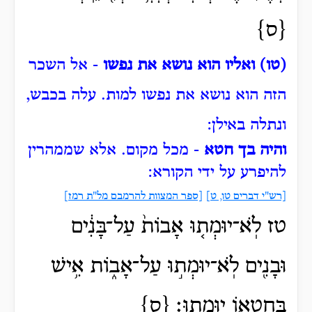
{ס}
(טו) ואליו הוא נושא את נפשו
- אל השכר
הזה הוא נושא את נפשו למות.
עלה בכבש,
ונתלה באילן:
והיה בך חטא
- מכל מקום.
אלא שממהרין
להיפרע על ידי הקורא:
[רש"י דברים טו, ט]
[ספר המצוות להרמבם מל"ת רמז]
טז לֹֽא־יוּמְת֤וּ אָבוֹת֙ עַל־בָּנִ֔ים
וּבָנִ֖ים לֹֽא־יוּמְת֣וּ עַל־אָב֑וֹת אִ֥ישׁ
בְּחֶטְא֖וֹ יוּמָֽתוּ׃ {ס}