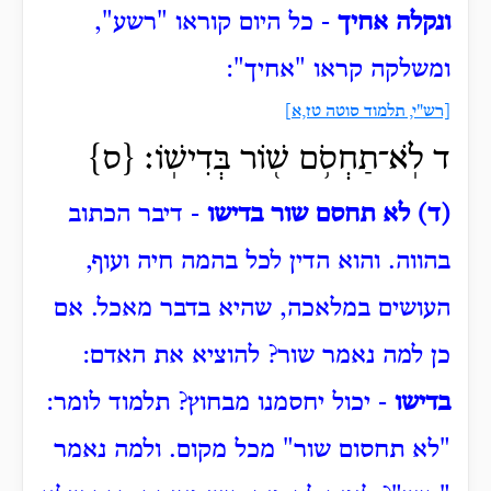
ונקלה אחיך
- כל היום קוראו "רשע",
ומשלקה קראו "אחיך":
[רש"י, תלמוד סוטה טז,א]
ד לֹֽא־תַחְסֹ֥ם שׁ֖וֹר בְּדִישֽׁוֹ׃ {ס}
(ד) לא תחסם שור בדישו
- דיבר הכתוב
בהווה.
והוא הדין לכל בהמה חיה ועוף,
העושים במלאכה, שהיא בדבר מאכל.
אם
כן למה נאמר שור?
להוציא את האדם:
בדישו
- יכול יחסמנו מבחוץ?
תלמוד לומר:
"לא תחסום שור" מכל מקום.
ולמה נאמר