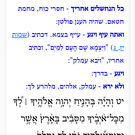
כל הנחשלים אחריך
- חסרי כוח, מחמת
חטאם.
שהיה הענן פולטן:
ואתה עיף ויגע
- עייף בצמא.
דכתיב (
שמות
יז, ג
) "וַיִּצְמָא
שָׁם הָעָם לַמַּיִם", וכתיב
אחריו, "ויבא עמלק":
ויגע
- בדרך:
ולא ירא
- עמלק, אלהים, מלהרע לך:
יט וְהָיָ֡ה בְּהָנִ֣יחַ יְהוָ֣ה אֱלֹהֶ֣יךָ ׀ לְ֠ךָ
מִכָּל־אֹ֨יְבֶ֜יךָ מִסָּבִ֗יב בָּאָ֨רֶץ֙ אֲשֶׁ֣ר