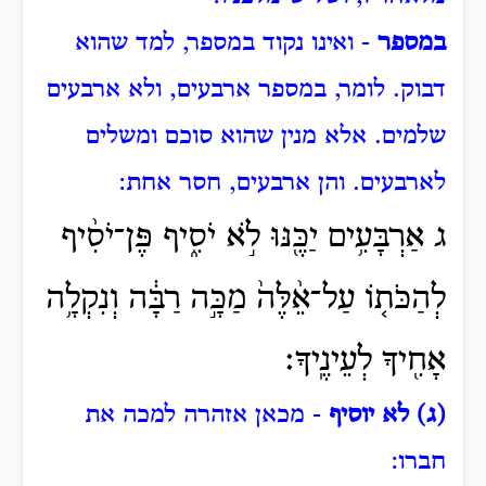
במספר
- ואינו נקוד במספר,
למד שהוא
דבוק.
לומר, במספר ארבעים, ולא ארבעים
שלמים.
אלא מנין שהוא סוכם ומשלים
לארבעים.
והן ארבעים, חסר אחת:
ג אַרְבָּעִ֥ים יַכֶּ֖נּוּ לֹ֣א יֹסִ֑יף פֶּן־יֹסִ֨יף
לְהַכֹּת֤וֹ עַל־אֵ֨לֶּה֙ מַכָּ֣ה רַבָּ֔ה וְנִקְלָ֥ה
אָחִ֖יךָ לְעֵינֶֽיךָ׃
(ג) לא יוסיף
- מכאן אזהרה למכה את
חברו: