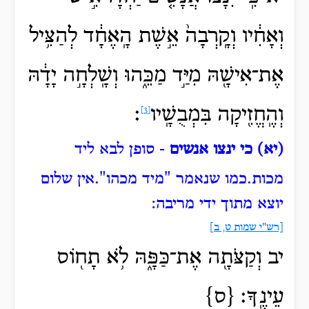
וְאָחִ֔יו וְקָֽרְבָה֙ אֵ֣שֶׁת הָֽאֶחָ֔ד לְהַצִּ֥יל
אֶת־אִישָׁ֖הּ מִיַּ֣ד מַכֵּ֑הוּ וְשָֽׁלְחָ֣ה יָדָ֔הּ
וְהֶֽחֱזִ֖יקָה
בִּמְבֻשָֽׁיו
׃
[3]
(יא) כי ינצו אנשים
- סופן לבא ליד
מכות.
כמו שנאמר "מיד מכהו".
אין שלום
יוצא מתוך ידי מריבה:
[רש"י שמות ט, ב]
יב וְקַצֹּתָ֖ה אֶת־כַּפָּ֑הּ לֹ֥א תָח֖וֹס
עֵינֶֽךָ׃ {ס}