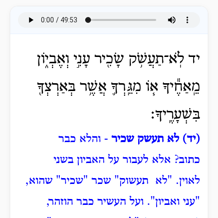
יד לֹֽא־תַעֲשֹׁ֥ק שָׂכִ֖יר עָנִ֣י וְאֶבְי֑וֹן
מֵֽאַחֶ֕יךָ א֧וֹ מִגֵּֽרְךָ֛ אֲשֶׁ֥ר בְּאַרְצְךָ֖
בִּשְׁעָרֶֽיךָ׃
(יד) לא תעשק שכיר
- והלא כבר
כתוב?
אלא לעבור על האביון בשני
לאוין.
"לא תעשוק" שכר "שכיר" שהוא,
"עני ואביון".
ועל העשיר כבר הוזהר,