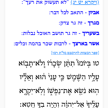
(ויקרא יט יג)
"לא תעשוק את רעך":
אביון
- התאב לכל דבר:
מגרך
- זה גר צדק:
בשעריך
- זה גר תושב האוכל נבלות:
אשר בארצך
- לרבות שכר בהמה וכלים:
[ספר המצוות להרמבם מל"ת רמז]
טו בְּיוֹמוֹ֩ תִתֵּ֨ן שְׂכָר֜וֹ וְֽלֹא־תָב֧וֹא
עָלָ֣יו הַשֶּׁ֗מֶשׁ כִּ֤י עָנִי֙ ה֔וּא וְאֵלָ֕יו
ה֥וּא נֹשֵׂ֖א אֶת־נַפְשׁ֑וֹ וְלֹֽא־יִקְרָ֤א
עָלֶ֨יךָ֙ אֶל־יְהוָ֔ה וְהָיָ֥ה בְךָ֖ חֵֽטְא׃