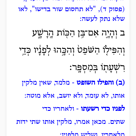
(פסוק ד), "לא תחסום שור בדישו", לאו
שלא נתק לעשה:
ב וְהָיָ֛ה אִם־בִּ֥ן הַכּ֖וֹת הָֽרָשָׁ֑ע
וְהִפִּיל֤וֹ הַשֹּׁפֵט֙ וְהִכָּ֣הוּ לְפָנָ֔יו כְּדֵ֥י
רִשְׁעָת֖וֹ בְּמִסְפָּֽר׃
(ב) והפילו השופט
- מלמד, שאין מלקין
אותו, לא עומד, ולא יושב, אלא מוטה:
לפניו כדי רשעתו
- ולאחריו כדי
שתים.
מכאן אמרו, מלקין אותו שתי ידות
מלאחריו, ושליש מלפניו: