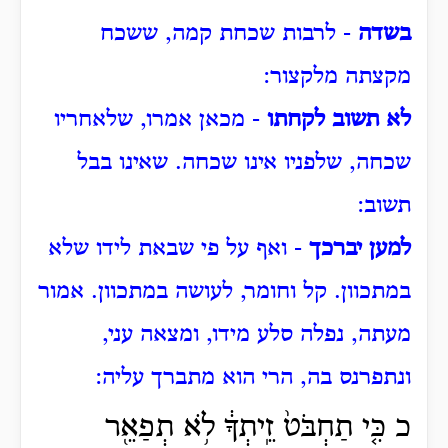
בשדה
- לרבות שכחת קמה, ששכח
מקצתה מלקצור:
לא תשוב לקחתו
- מכאן אמרו, שלאחריו
שכחה, שלפניו אינו שכחה.
שאינו בבל
תשוב:
למען יברכך
- ואף על פי שבאת לידו שלא
במתכוון.
קל וחומר, לעושה במתכוון.
אמור
מעתה, נפלה סלע מידו, ומצאה עני,
ונתפרנס בה, הרי הוא מתברך עליה:
כ כִּ֤י תַחְבֹּט֙ זֵֽיתְךָ֔ לֹ֥א תְפַאֵ֖ר