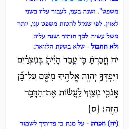
משפט".
ושנה בעני,
לעבור עליו בשני
לאוין.
לפי שנקל להטות משפט עני, יותר
משל עשיר.
לכך הזהיר ושנה עליו:
ולא תחבול
- שלא בשעת הלוואה:
יח וְזָֽכַרְתָּ֗ כִּ֣י עֶ֤בֶד הָיִ֨יתָ֙ בְּמִצְרַ֔יִם
וַֽיִּפְדְּךָ֛ יְהוָ֥ה אֱלֹהֶ֖יךָ מִשָּׁ֑ם עַל־כֵּ֞ן
אָֽנֹכִ֤י מְצַוְּךָ֙ לַֽעֲשׂ֔וֹת אֶת־הַדָּבָ֖ר
הַזֶּֽה׃ {ס}
(יח) וזכרת
- על מנת כן פדיתיך לשמור