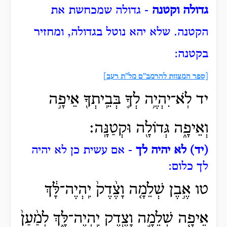
גדולה וקטנה
- גדולה שמכחשת את
הקטנה.
שלא יהא נוטל בגדולה, ומחזיר
בקטנה:
[ספר המצוות להרמב"ם מל"ת רעב]
יד לֹֽא־יִהְיֶ֥ה לְךָ֛ בְּבֵֽיתְךָ֖ אֵיפָ֣ה
וְאֵיפָ֑ה גְּדוֹלָ֖ה וּקְטַנָּֽה׃
(יד) לא יהיה לך
- אם עשית כן לא יהיה
לך כלום:
טו אֶ֣בֶן שְׁלֵמָ֤ה וָצֶ֨דֶק֙ יִֽהְיֶה־לָּ֔ךְ
אֵיפָ֧ה שְׁלֵמָ֛ה וָצֶ֖דֶק יִֽהְיֶה־לָּ֑ךְ לְמַ֨עַן֙