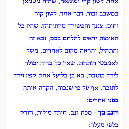
אחר.
לשון קרי וטומאה, שהיה מטמאן
במשכב זכור.
דבר אחר.
לשון קור
וחום.
צננך והפשירך מרתיחתך.
שהיו כל
האומות יראים להלחם בכם, ובא זה
והתחיל, והראה מקום לאחרים.
משל
לאמבטי רותחת, שאין כל בריה יכולה
לירד בתוכה, בא בן בליעל אחד, קפץ וירד
לתוכה.
אף על פי שנכוה, הקרה אותה
בפני אחרים:
ויזנב בך
- מכת זנב.
חותך מילות, וזורק
כלפי מעלה: