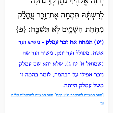
יְהוָֽה־אֱ֠לֹהֶיךָ נֹתֵ֨ן לְךָ֤ נַֽחֲלָה֙
לְרִשְׁתָּ֔הּ תִּמְחֶה֙ אֶת־זֵ֣כֶר עֲמָלֵ֔ק
מִתַּ֖חַת הַשָּׁמָ֑יִם לֹ֖א תִּשְׁכָּֽח׃ {פ}
(יט) תמחה את זכר עמלק
- מאיש ועד
אשה. מעולל ועד יונק. משור ועד שה
(שמואל א' טו ג).
שלא יהא שם עמלק
נזכר אפילו על הבהמה, לומר בהמה זו
משל עמלק הייתה.
[ספר המצוות להרמבם מ"ע קפח]
ספר המצוות להרמב"ם מל"ת
נט