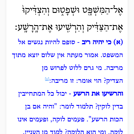
אֶל־הַמִּשְׁפָּ֖ט וּשְׁפָט֑וּם
וְהִצְדִּ֨יקוּ֙
אֶת־הַצַּדִּ֔יק וְהִרְשִׁ֖יעוּ אֶת־הָֽרָשָֽׁע׃
(א) כי יהיה ריב
- סופם להיות נגשים אל
המשפט.
אמור מעתה אין שלום יוצא מתוך
מריבה.
מי גרם ללוט לפרוש מן
הצדיק?
הוי אומר: זו מריבה:
[1]
והרשיעו את הרשע
- יכול כל המתחייבין
בדין לוקין?
תלמוד לומר: "והיה אם בן
הכות הרשע".
פעמים לוקה, ופעמים אינו
לוקה.
ומי הוא הלוקה?
למוד מן העניין,