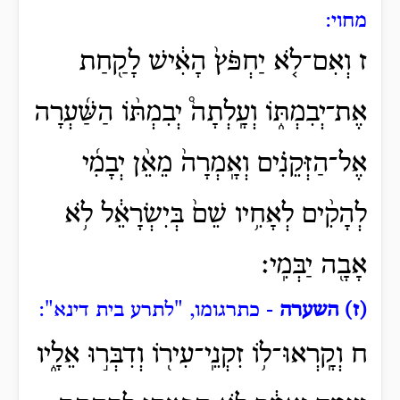
מחוי:
ז וְאִם־לֹ֤א יַחְפֹּץ֙ הָאִ֔ישׁ לָקַ֖חַת
אֶת־יְבִמְתּ֑וֹ וְעָֽלְתָה֩ יְבִמְתּ֨וֹ הַשַּׁ֜עְרָה
אֶל־הַזְּקֵנִ֗ים וְאָֽמְרָה֙ מֵאֵ֨ן יְבָמִ֜י
לְהָקִ֨ים לְאָחִ֥יו שֵׁם֙ בְּיִשְׂרָאֵ֔ל לֹ֥א
אָבָ֖ה יַבְּמִֽי׃
(ז) השערה
- כתרגומו, "לתרע בית דינא":
ח וְקָֽרְאוּ־ל֥וֹ זִקְנֵֽי־עִיר֖וֹ וְדִבְּר֣וּ אֵלָ֑יו