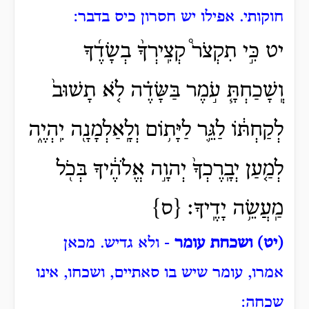
חוקותי.
אפילו יש חסרון כיס בדבר:
יט כִּ֣י תִקְצֹר֩ קְצִֽירְךָ֨ בְשָׂדֶ֜ךָ
וְֽשָׁכַחְתָּ֧ עֹ֣מֶר בַּשָּׂדֶ֗ה לֹ֤א תָשׁוּב֙
לְקַחְתּ֔וֹ לַגֵּ֛ר לַיָּת֥וֹם וְלָֽאַלְמָנָ֖ה יִֽהְיֶ֑ה
לְמַ֤עַן יְבָֽרֶכְךָ֙ יְהוָ֣ה אֱלֹהֶ֔יךָ בְּכֹ֖ל
מַֽעֲשֵׂ֥ה יָדֶֽיךָ׃ {ס}
(יט) ושכחת עומר
- ולא גדיש.
מכאן
אמרו, עומר שיש בו סאתיים, ושכחו, אינו
שכחה: