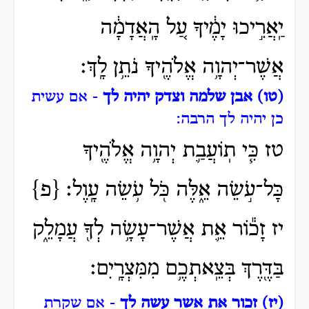
יַֽאֲרִ֣יכוּ יָמֶ֔יךָ עַ֚ל הָֽאֲדָמָ֔ה
אֲשֶׁר־יְהוָ֥ה אֱלֹהֶ֖יךָ נֹתֵ֥ן לָֽךְ׃
(טו) אבן שלמה וצדק יהיה לך
- אם עשית
כן יהיה לך הרבה:
טז כִּ֧י תֽוֹעֲבַ֛ת יְהוָ֥ה אֱלֹהֶ֖יךָ
כָּל־עֹ֣שֵׂה אֵ֑לֶּה כֹּ֖ל עֹ֥שֵׂה עָֽוֶל׃ {פ}
יז זָכ֕וֹר אֵ֛ת אֲשֶׁר־עָשָׂ֥ה לְךָ֖ עֲמָלֵ֑ק
בַּדֶּ֖רֶךְ בְּצֵֽאתְכֶ֥ם מִמִּצְרָֽיִם׃
(יז) זכור את אשר עשה לך
- אם שקרת