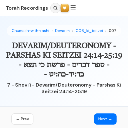
☰
Torah Recordings
Chumash-with-rashi
Devarim
006_ki_teitzei
007
DEVARIM/DEUTERONOMY -
PARSHAS KI SEITZEI 24:14-25:19
- ספר דברים - פרשת כי תצא -
כד:יד-כה:יט -
7 - Shevi'i - Devarim/Deuteronomy - Parshas Ki
Seitzei 24:14-25:19
← Prev
Next →