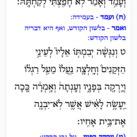
וְעָמַ֣ד וְאָמַ֔ר לֹ֥א חָפַ֖צְתִּי לְקַחְתָּֽהּ׃
(ח) ועמד
- בעמידה:
ואמר
- בלשון הקודש, ואף היא דבריה
בלשון הקודש:
ט וְנִגְּשָׁ֨ה יְבִמְתּ֣וֹ אֵלָיו֮ לְעֵינֵ֣י
הַזְּקֵנִים֒ וְחָֽלְצָ֤ה נַֽעֲלוֹ֙ מֵעַ֣ל רַגְל֔וֹ
וְיָֽרְקָ֖ה בְּפָנָ֑יו וְעָֽנְתָה֙ וְאָ֣מְרָ֔ה כָּ֚כָה
יֵֽעָשֶׂ֣ה לָאִ֔ישׁ אֲשֶׁ֥ר לֹֽא־יִבְנֶ֖ה
אֶת־בֵּ֥ית אָחִֽיו׃