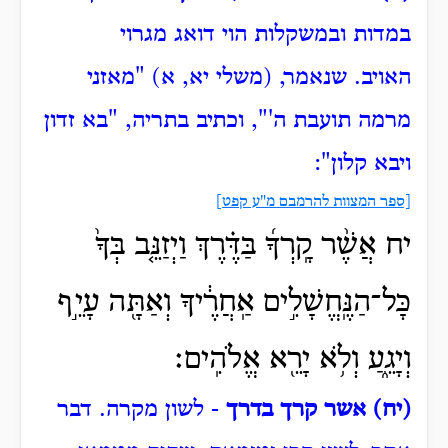
במדות ובמשקלות הוי דואג מגרוי
האויב.
שנאמר, (משלי יא, א) "מאזני
מרמה תועבת ה'", וכתיב בתריה, "בא זדון
ויבא קלון":
[ספר המצוות להרמבם מ"ע קפט]
יח אֲשֶׁ֨ר קָֽרְךָ֜ בַּדֶּ֗רֶךְ וַיְזַנֵּ֤ב בְּךָ֙
כָּל־הַנֶּֽחֱשָׁלִ֣ים אַֽחֲרֶ֔יךָ וְאַתָּ֖ה עָיֵ֣ף
וְיָגֵ֑עַ וְלֹ֥א יָרֵ֖א אֱלֹהִֽים׃
(יח) אשר קרך בדרך
- לשון מקרה.
דבר