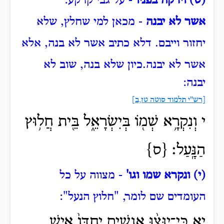
(ט) וירקה בפניו
- על גבי קרקע:
אשר לא יבנה
- מכאן למי שחלץ, שלא
יחזור וייבם.
דלא כתיב אשר לא בנה, אלא
אשר לא יבנה.
כיון שלא בנה, שוב לא
יבנה:
[רש"י תלמוד סוטה טז,ב]
י וְנִקְרָ֥א שְׁמ֖וֹ בְּיִשְׂרָאֵ֑ל בֵּ֖ית חֲל֥וּץ
הַנָּֽעַל׃ {ס}
(י) ונקרא שמו וגו'
- מצווה על כל
העומדים שם לומר, "חלוץ הנעל":
יא כִּֽי־יִנָּצ֨וּ אֲנָשִׁ֤ים יַחְדָּו֙ אִ֣ישׁ