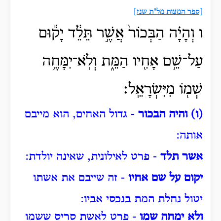
[ספר המצות מל"ת שנז]
ו וְהָיָ֗ה הַבְּכוֹר֙ אֲשֶׁ֣ר תֵּלֵ֔ד יָק֕וּם
עַל־שֵׁ֥ם אָחִ֖יו הַמֵּ֑ת וְלֹֽא־יִמָּחֶ֥ה
שְׁמ֖וֹ מִיִּשְׂרָאֵֽל׃
(ו) והיה הבכור
- גדול האחים, הוא מייבם
אותה:
אשר תלד
- פרט לאילונית, שאינה יולדת:
יקום על שם אחיו
- זה שייבם את אשתו
יטול נחלת המת בנכסי אביו:
ולא ימחה שמו
- פרט לאשת סריס ששמו