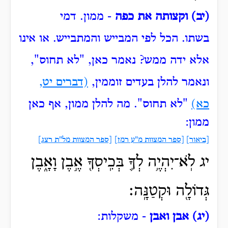
(יב) וקצותה את כפה
- ממון.
דמי
בשתו.
הכל לפי המבייש והמתבייש.
או אינו
אלא ידה ממש?
נאמר כאן, "לא תחוס",
ונאמר להלן בעדים זוממין,
(דברים יט,
כא)
"לא תחוס".
מה להלן ממון, אף כאן
ממון:
[ביאור]
[ספר המצוות מ"ע רמז]
[ספר המצוות מל"ת רצג]
יג לֹֽא־יִהְיֶ֥ה לְךָ֛ בְּכִֽיסְךָ֖ אֶ֣בֶן וָאָ֑בֶן
גְּדוֹלָ֖ה וּקְטַנָּֽה׃
(יג) אבן ואבן
- משקלות: