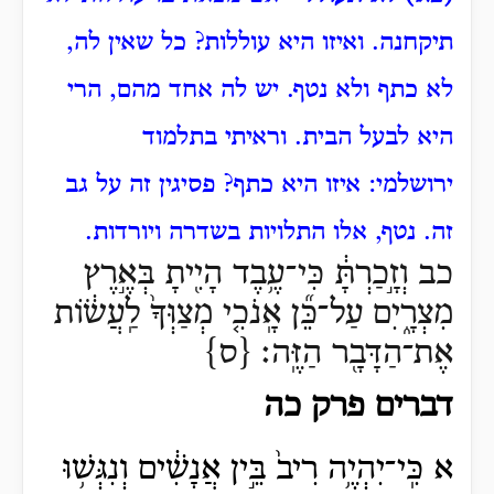
תיקחנה.
ואיזו היא עוללות?
כל שאין לה,
לא כתף ולא נטף.
יש לה אחד מהם, הרי
היא לבעל הבית.
וראיתי בתלמוד
ירושלמי:
איזו היא כתף?
פסיגין זה על גב
זה.
נטף, אלו התלויות בשדרה ויורדות.
כב וְזָ֣כַרְתָּ֔ כִּי־עֶ֥בֶד הָיִ֖יתָ בְּאֶ֣רֶץ
מִצְרָ֑יִם עַל־כֵּ֞ן אָֽנֹכִ֤י מְצַוְּךָ֙ לַֽעֲשׂ֔וֹת
אֶת־הַדָּבָ֖ר הַזֶּֽה׃ {ס}
דברים פרק כה
א כִּֽי־יִהְיֶ֥ה רִיב֙ בֵּ֣ין אֲנָשִׁ֔ים וְנִגְּשׁ֥וּ