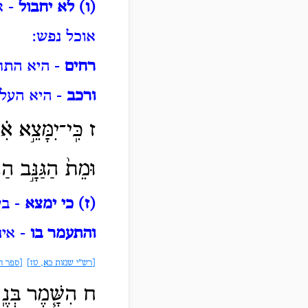
(ו) לא יחבול
- א
אוכל נפש:
רחים
- היא התח
ורכב
- היא העלי
ז כִּֽי־יִמָּצֵ֣א
אִ֗י
וּמֵת֙ הַגַּנָּ֣ב הַ
(ז) כי ימצא
- בע
והתעמר בו
- אינ
[רש"י שמות כא, טז]
[ספר ה
ח הִשָּׁ֧מֶר בְּנֶֽ