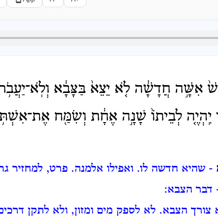
שׁ֙ אִשָּׁ֣ה חֲדָשָׁ֔ה לֹ֤א יֵצֵא֙ בַּצָּבָ֔א וְלֹֽא־יַעֲבֹ֥ר 
י יִֽהְיֶ֤ה לְבֵיתוֹ֙ שָׁנָ֣ה אֶחָ֔ת וְשִׂמַּ֖ח אֶת־אִשְׁתּ֥ו
- שהיא חדשה לו. ואפילו אלמנה.
פרט, למחזיר גר
 דבר הצבא:
 צורך הצבא.
לא לספק מים ומזון, ולא לתקן דרכים