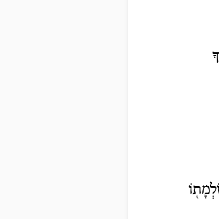
ָ
לְמָת֖וֹ