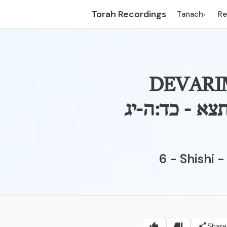
Torah Recordings
Tanach
R
▾
DEVARI
 כי תצא - כד:ה-יג
6 - Shishi 
Share