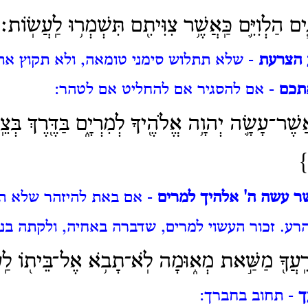
ים הַלְוִיִּ֛ם כַּֽאֲשֶׁ֥ר צִוִּיתִ֖ם תִּשְׁמְר֥וּ לַֽעֲשֽׂוֹת׃
 הצרעת
- שלא תתלוש סימני טומאה, ולא תקוץ את
תכם
- אם להסגיר אם להחליט אם לטהר:
ֶׁר־עָשָׂ֛ה יְהוָ֥ה אֱלֹהֶ֖יךָ לְמִרְיָ֑ם בַּדֶּ֖רֶךְ בְּצ
}
ר עשה ה' אלהיך למרים
- אם באת להיזהר שלא ת
הרע.
זכור העשוי למרים, שדברה באחיה, ולקתה בנג
רֵֽעֲךָ֖ מַשַּׁ֣את מְא֑וּמָה לֹֽא־תָבֹ֥א אֶל־בֵּית֖וֹ לַֽע
ך
- תחוב בחברך: