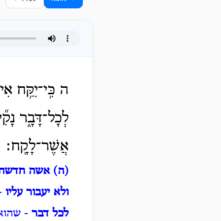
ה כִּֽי־יִקַּ֥ח אִי
לְכָל־דָּבָ֑ר נָקִ֞
אֲשֶׁר־לָקָֽח׃
(ה) אשה חדשה
ולא יעבור עליו
-
לכל דבר
- שהוא