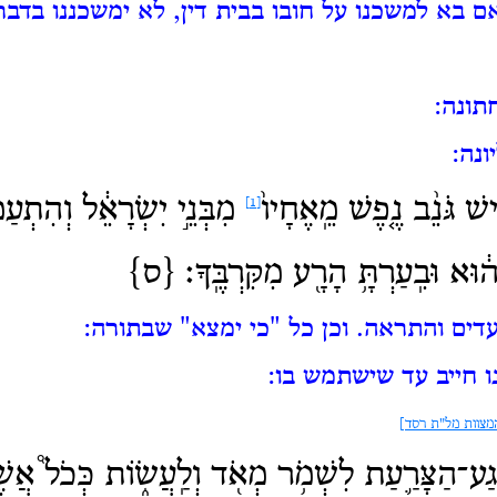
ם בא למשכנו על חובו בבית דין, לא ימשכננו בדבר
תונה:
ונה:
שׁ גֹּנֵ֨ב נֶ֤פֶשׁ מֵֽאֶחָיו֙
מִבְּנֵ֣י יִשְׂרָאֵ֔ל וְהִתְעַמּ
[1]
ה֔וּא וּבִֽעַרְתָּ֥ הָרָ֖ע מִקִּרְבֶּֽךָ׃ {ס}
דים והתראה.
וכן כל "כי ימצא" שבתורה:
ו חייב עד שישתמש בו:
מצוות מל"ת רסד]
גַע־הַצָּרַ֛עַת לִשְׁמֹ֥ר מְאֹ֖ד וְלַֽעֲשׂ֑וֹת כְּכֹל֩ אֲשֶׁ