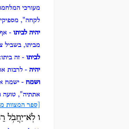
מעורכי המלחמה 
לקחה", מספיקין 
יהיה לביתו
- אף 
מביתו, בשביל צ
לביתו
- זה ביתו:
יהיה
- לרבות את
ושמח
- ישמח א
אתתיה", טועה 
[ספר המצוות מ"
ו לֹֽא־יַחֲבֹ֥ל רֵ