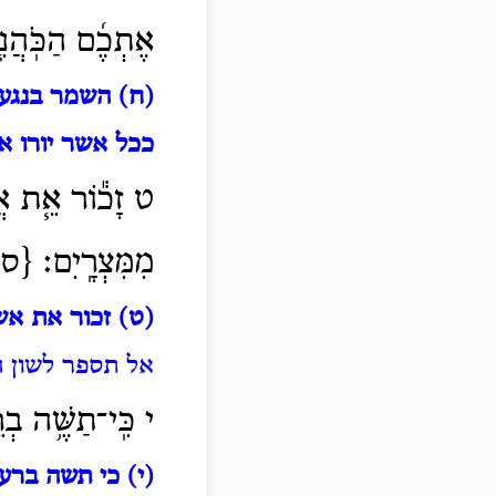
אֶתְכֶ֜ם הַכֹּֽהֲנִ֧
(ח) השמר בנגע
ככל אשר יורו א
ט זָכ֕וֹר אֵ֧ת אֲש
מִמִּצְרָֽיִם׃ {ס
(ט) זכור את אש
אל תספר לשון 
י כִּֽי־תַשֶּׁ֥ה בְ
(י) כי תשה ברע