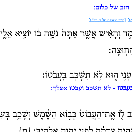
חוב של כלום:
ט]
[ספר המצוות מל"ת רל"ט]
ֹ֑ד וְהָאִ֗ישׁ אֲשֶׁ֤ר אַתָּה֙ נֹשֶׁ֣ה ב֔וֹ יוֹצִ֥יא אֵלֶ֛יך
ַחֽוּצָה׃
ִ֖י ה֑וּא לֹ֥א תִשְׁכַּ֖ב בַּֽעֲבֹטֽוֹ׃
עבטו
- לא תשכב ועבטו אצלך:
ב ל֤וֹ אֶֽת־הַעֲבוֹט֙ כְּב֣וֹא הַשֶּׁ֔מֶשׁ וְשָׁכַ֥ב בְּשַׂ
֙ תִּֽהְיֶ֣ה צְדָקָ֔ה לִפְנֵ֖י יְהוָ֥ה אֱלֹהֶֽיךָ׃ {ס}