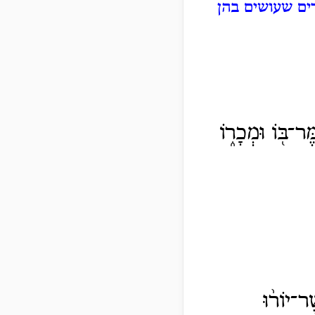
ים שעושים בהן
ֶר־בּ֖וֹ וּמְכָר֑וֹ
ר־יוֹר֨וּ