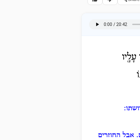
עָלָ֖יו
ֹ
ושתו:
.
אבל החוזרים