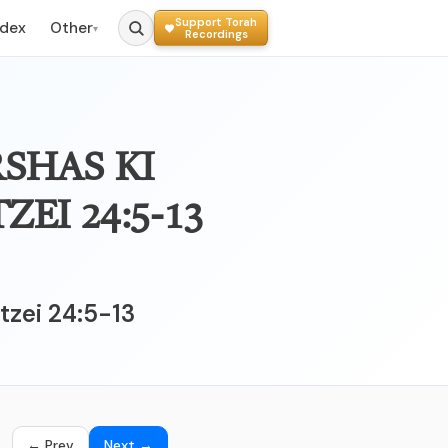
Support Torah
ndex
Other
▾
Recordings
SHAS KI
tzei 24:5-13
← Prev
Next →