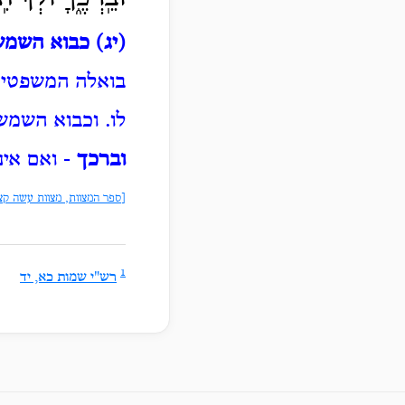
(יג) כבוא השמ
בואלה המשפטים
לו.
וכבוא השמש 
וברכך
- ואם אינ
[ספר המצוות, מצוות עשה קצ
1
רש"י שמות כא, יד