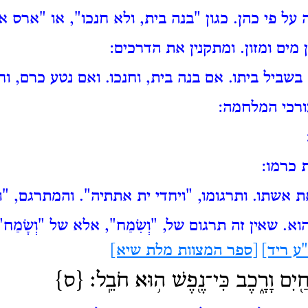
על פי כהן.
כגון "בנה בית, ולא חנכו", או "ארס א
מים ומזון. ומתקנין את הדרכים:
בשביל ביתו.
אם בנה בית, וחנכו.
ואם נטע כרם, וח
ורכי המלחמה:
 כרמו:
ת אשתו.
ותרגומו, "ויחדי ית אתתיה".
והמתרגם, "ו
הוא.
שאין זה תרגום של, "וְשִׂמַח", אלא של "וְשָׂמַח"
ע ריד]
[ספר המצוות מלת שיא]
חַ֖יִם וָרָ֑כֶב כִּי־נֶ֖פֶשׁ ה֥וּא חֹבֵֽל׃ {ס}