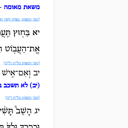
משאת מאומה
- 
[ספר המצוות, מצוות עשה קצ
יא בַּח֖וּץ תַּֽעֲמ
אֶֽת־הַעֲב֖וֹט ה
[ספר המצוות מל"ת רל"ט]
יב וְאִם־אִ֥ישׁ עָנ
(יב) לא תשכב ב
[ספר המצוות מל"ת ר"מ]
יג הָשֵׁב֩ תָּשִׁ֨י
וּבֵֽרְכֶ֑ךָּ וּלְךָ