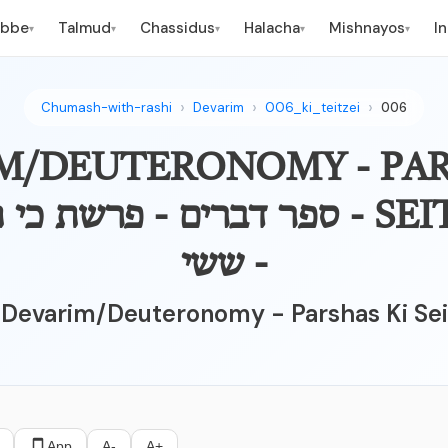
ebbe
Talmud
Chassidus
Halacha
Mishnayos
I
▾
▾
▾
▾
▾
Chumash-with-rashi
Devarim
006_ki_teitzei
006
M/DEUTERONOMY - PAR
SEITZEI 24:5-13 - ספר דברים - פרשת
- ששי
- Devarim/Deuteronomy - Parshas Ki Sei
App
A-
A+