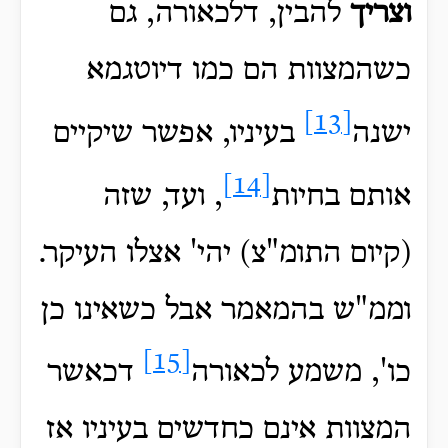
וצריך
להבין, דלכאורה, גם
כשהמצוות הם כמו דיוטגמא
[13]
ישנה
בעיניו, אפשר שיקיים
[14]
אותם בחיות
, ועד, שזה
(קיום התומ"צ) יהי' אצלו העיקר.
וממ"ש בהמאמר אבל כשאינו כן
[15]
כו', משמע לכאורה
דכאשר
המצוות אינם כחדשים בעיניו אז