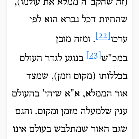
(זה שהקב"ה ממלא את עולמו),
שהחיות דכל נברא הוא לפי
[22]
ערכו
. ומזה מובן
[23]
במכ"ש
בנוגע לגדר העולם
בכללותו (מקום וזמן), שמצד
אור הממלא, א"א שיהי' בהעולם
ענין שלמעלה מזמן ומקום. והגם
שגם האור שמתלבש בעולם אינו