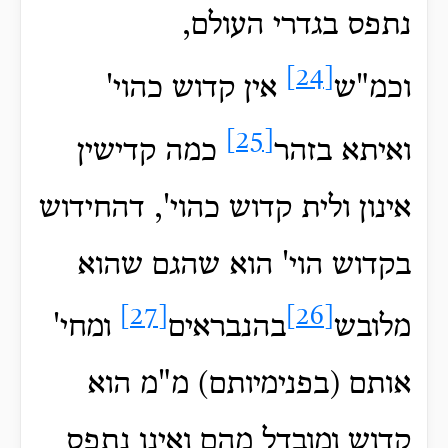
נתפס בגדרי העולם,
[24]
וכמ"ש
אין קדוש כהוי'
[25]
ואיתא בזהר
כמה קדישין
אינון ולית קדוש כהוי', דהחידוש
בקדוש הוי' הוא שהגם שהוא
[27]
[26]
מלובש
בהנבראים
ומחי'
אותם (בפנימיותם) מ"מ הוא
קדוש ומובדל מהם ואינו נתפס