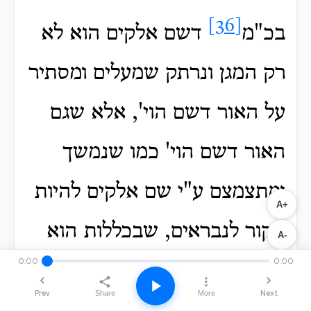
[36]
בכ"מ
דשם אלקים הוא לא
רק המגן ונרתק שמעלים ומסתיר
על האור דשם הוי', אלא שגם
האור דשם הוי' כמו שנמשך
ומתצמצם ע"י שם אלקים להיות
A+
מקור לנבראים, שבכללות הוא
A-
0:00
0:00
אור הממלא, נקרא אלקים. וע"פ
Prev
Next
Share
More
[37]