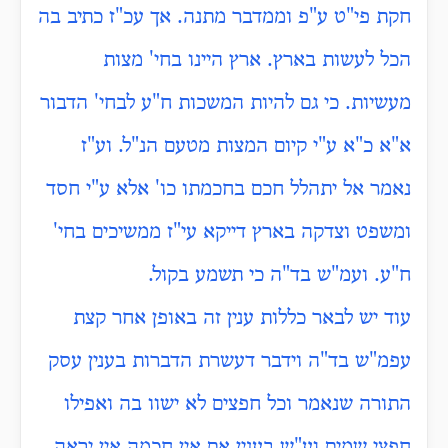
חקת פי"ט ע"פ וממדבר מתנה. אך עכ"ז כתיב בה
הכל לעשות בארץ. ארץ היינו בחי' מצות
מעשיות. כי גם להיות המשכות ח"ע לבחי' הדבור
א"א כ"א ע"י קיום המצות מטעם הנ"ל. וע"ז
נאמר אל יתהלל חכם בחכמתו כו' אלא ע"י חסד
ומשפט וצדקה בארץ דייקא עי"ז ממשיכים בחי'
ח"ע. ועמ"ש בד"ה כי תשמע בקול.
עוד יש לבאר כללות ענין זה באופן אחר קצת
עפמ"ש בד"ה וידבר דעשרת הדברות בענין עסק
התורה שנאמר וכל חפצים לא ישוו בה ואפילו
חפצי שמים וע"ש בענין אם אין חכמה אין יראה.