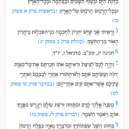
בִדְגַ֨ת הַיָּ֜ם וּבְע֣וֹף הַשָּׁמַ֗יִם וּבַבְּהֵמָה֙ וּבְכָל־הָאָ֔רֶץ
וּבְכָל־הָרֶ֖מֶשׂ הָרֹמֵ֥שׂ עַל־הָאָֽרֶץ:
(בראשית פרק א פסוק
כו)
5
וְרָאִ֣יתִי אָ֔נִי שֶׁיֵּ֥שׁ יִתְר֛וֹן לַחָכְמָ֖ה מִן־הַסִּכְל֑וּת כִּֽיתֲר֥וֹן
הָא֖וֹר מִן־הַחֹֽשֶׁךְ:
(קהלת פרק ב פסוק יג)
6
חגיגה יג, סע"ב. מדניאל ז, יו"ד.
7
וְהָיָ֣ה לָכֶם֘ לְצִיצִת֒ וּרְאִיתֶ֣ם אֹת֗וֹ וּזְכַרְתֶּם֙ אֶת־כָּל־מִצְוֺ֣ת
יְהוָ֔ה וַעֲשִׂיתֶ֖ם אֹתָ֑ם וְלֹֽא־תָת֜וּרוּ אַחֲרֵ֤י לְבַבְכֶם֙ וְאַחֲרֵ֣י
עֵֽינֵיכֶ֔ם אֲשֶׁר־אַתֶּ֥ם זֹנִ֖ים אַחֲרֵיהֶֽם:
(במדבר פרק טו פסוק
לט)
8
מְעֹנָה֙ אֱלֹ֣הֵי קֶ֔דֶם וּמִתַּ֖חַת זְרֹעֹ֣ת עוֹלָ֑ם וַיְגָ֧רֶשׁ מִפָּנֶ֛יךָ
אוֹיֵ֖ב וַיֹּ֥אמֶר הַשְׁמֵֽד:
(דברים פרק לג פסוק כז)
9
כְּח֤וּט הַשָּׁנִי֙ שִׂפְתוֹתַ֔יִךְ וּמִדְבָּרֵ֖ךְ נָאוֶ֑ה כְּפֶ֤לַח הָֽרִמּוֹן֙