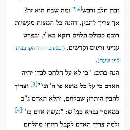
[2]
זבת חלב ודבש
" ומה שבח הוא זה?
אך צריך להבין, דהנה כל המצות מעשיות
רובם ככולם תלוים דוקא בא"י, ובפרט
ענייני זרעים וקדשים.
(ובמדבר היו הקרבנות
.
לפי שעה)
הנה כתיב: "כי לא על הלחם לבדו יחיה
[3]
האדם כי על כל מוצא פי ה' וגו'"
וצריך
להבין היתרון שבלחם, והלא האדם ג"כ
[4]
במאמר נברא כמ"ש: "נעשה אדם כו'"
ולמה צריך האדם לקבל חיותו מהלחם