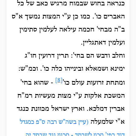
כנראה בחוש שבמוח מרגיש כאב של כל
האברים כו'. כמו כן ע"י המצות נמשך א"ס
ב"ה מבחי' חכמה עילאה לעלמין סתימין
ועלמין דאתגליין.
וחלב ודבש הם בחי': תרין דרועין חו"ג
ימינא ושמאלא ובינייהו כלה כו'. וכמ"ש:
[8]
ומתחת זרועות עולם כו'
- שהוא בחי'
המשכת אלקות ע"י מצות מעשיות רמ"ח
אברין דמלכא. וארץ ישראל מכוונת כנגד
א"י שלמעלה
(עיין בשה"ש רבה ס"פ כמגדל
דוד בפי' מכון לשבתך - מכוון נגד שבתך זה