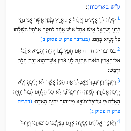
:
ע"ש באריכות)
1
שְׁלַח־לְךָ֣ אֲנָשִׁ֗ים וְיָתֻ֙רוּ֙ אֶת־אֶ֣רֶץ כְּנַ֔עַן אֲשֶׁר־אֲנִ֥י נֹתֵ֖ן
לִבְנֵ֣י יִשְׂרָאֵ֑ל אִ֣ישׁ אֶחָד֩ אִ֨ישׁ אֶחָ֜ד לְמַטֵּ֤ה אֲבֹתָיו֙ תִּשְׁלָ֔חוּ
כֹּ֖ל נָשִׂ֥יא בָהֶֽם:
(במדבר פרק יג פסוק ב)
2
במדבר יד, ח - ח אִם־חָפֵ֥ץ בָּ֨נוּ֙ יְהוָ֔ה וְהֵבִ֤יא אֹתָ֨נוּ֙
אֶל־הָאָ֣רֶץ הַזֹּ֔את וּנְתָנָ֖הּ לָ֑נוּ אֶ֕רֶץ אֲשֶׁר־הִ֛וא זָבַ֥ת חָלָ֖ב
וּדְבָֽשׁ׃
3
וַֽיְעַנְּךָ֘ וַיַּרְעִבֶךָ֒ וַיַּאֲכִֽלְךָ֤ אֶת־הַמָּן֙ אֲשֶׁ֣ר לֹא־יָדַ֔עְתָּ וְלֹ֥א
יָדְע֖וּן אֲבֹתֶ֑יךָ לְמַ֣עַן הוֹדִיעֲךָ֗ כִּ֠י לֹ֣א עַל־הַלֶּ֤חֶם לְבַדּוֹ֙ יִחְיֶ֣ה
הָאָדָ֔ם כִּ֛י עַל־כָּל־מוֹצָ֥א פִֽי־יְהוָ֖ה יִחְיֶ֥ה הָאָדָֽם:
(דברים
פרק ח פסוק ג)
4
וַיֹּ֣אמֶר אֱלֹהִ֔ים נַעֲשֶׂ֥ה אָדָ֛ם בְּצַלְמֵ֖נוּ כִּדְמוּתֵ֑נוּ וְיִרְדּוּ֩