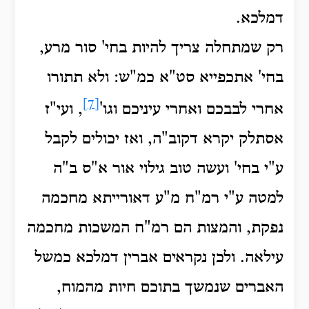
דמלכא.
רק שמתחלה צריך להיות בחי' סור מרע,
בחי' אתכפייא סט"א כמ"ש: ולא תתורו
[7]
אחרי לבבכם ואחרי עיניכם וגו'
, ועי"ז
אסתלק יקרא דקוב"ה, ואז יכולים לקבל
ע"י בחי' ועשה טוב גילוי אור א"ס ב"ה
למטה ע"י רמ"ח מ"ע דאורייתא מחכמה
נפקת, והמצות הם רמ"ח המשכות מחכמה
עילאה. ולכן נקראים אברין דמלכא כמשל
האברים שנמשך בתוכם חיות מהמוח,