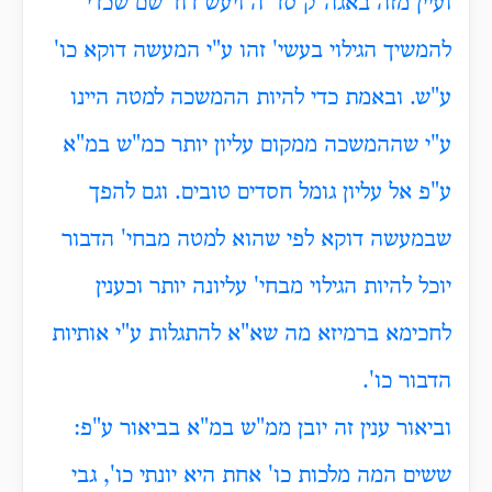
ועיין מזה באגה"ק סד"ה ויעש דוד שם שכדי
להמשיך הגילוי בעשי' זהו ע"י המעשה דוקא כו'
ע"ש. ובאמת כדי להיות ההמשכה למטה היינו
ע"י שההמשכה ממקום עליון יותר כמ"ש במ"א
ע"פ אל עליון גומל חסדים טובים. וגם להפך
שבמעשה דוקא לפי שהוא למטה מבחי' הדבור
יוכל להיות הגילוי מבחי' עליונה יותר וכענין
לחכימא ברמיזא מה שא"א להתגלות ע"י אותיות
הדבור כו'.
וביאור ענין זה יובן ממ"ש במ"א בביאור ע"פ:
ששים המה מלכות כו' אחת היא יונתי כו', גבי