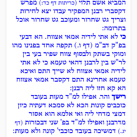
המביא אשם תלוי
מפרש
(כריתות דף כד:)
דקסברי רבנן המפקיר עבדו יצא לחירות
וצריך גט שחרור ומעוכב גט שחרור אוכל
בתרומה:
כי
לא אתי לידיה אמאי אצווח. הא דבעי
בפ"ק דב"מ (דף ו.) תקפה אחד בפנינו מהו
ומוקי בשתק ולבסוף צווח שפיר בעי בין
לר"ש בין לרבנן דהאי טעמא כי לא אתי
לידיה אמאי אצווח לא שייך התם ואיכא
טעמא אחרינא התם דקסבר אמאי אצווח
הא קא חזו ליה רבנן:
רישך
והר. אפילו למ"ד מעות בעובד
כוכבים קונות הכא לא סמכא דעתיה כיון
דמצי מדחי ליה ואי אלמא הוא אסור
מדרבנן ואפילו למ"ד בפ' שני דבכורות
(דף
דמשיכה בעובד כוכבי' קונה ולא מעות:
יג.)