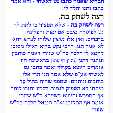
הבריא שאמר כתבו גט לאשתי
- ולא אמר
כתבו ותנו והלך לו:
רצה לשחק בה.
רצה לשחק בה
- שלא תפציר בו לתת לה
גט לפוטרה מיבם אם ימות והפליגה
בדברים. ואין אלו נעשין שלוחו לגרש דהא
לא אמר תנו. להכי נקט בריא דאילו מסוכן
קיימא לן הלכה כר"ש שזורי דאמר כותבין
ונותנין דתנן
בראשונה היו
(גיטין דף סה:)
אומרים היוצא בקולר ואמר כתבו גט
לאשתי אע"פ שלא אמר תנו הרי אלו
כותבים ונותנים, שמפני שהיה בהול על
מיתתו לא הספיק לגמור. דבריו וחזרו לומר
אף המפרש והיוצא בשיירא ר"ש שזורי
אומר אף המסוכן וא"ר חננאל הלכה כר"ש
שזורי: