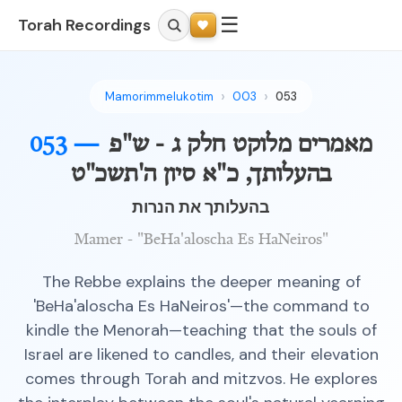
☰
Torah Recordings
Mamorimmelukotim
003
053
מאמרים מלוקט חלק ג - ש"פ
053 —
בהעלותך, כ"א סיון ה'תשכ"ט
בהעלותך את הנרות
Mamer - "BeHa'aloscha Es HaNeiros"
The Rebbe explains the deeper meaning of
'BeHa'aloscha Es HaNeiros'—the command to
kindle the Menorah—teaching that the souls of
Israel are likened to candles, and their elevation
comes through Torah and mitzvos. He explores