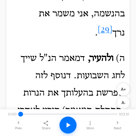
בהנשמה, אני משמר את
[29]
נרך
.
ה)
ולהעיר
,
דמאמר הנ"ל שייך
לחג השבועות. דנוסף לזה
A+
שפרשת בהעלותך את הנרות
A-
(התחלת המאמר) קורין לאחרי
0:00
102:31
[30]
חג השבועות
, נרשם
Prev
Next
Share
More