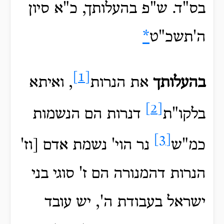
בס"ד. ש"פ בהעלותך, כ"א סיון
ה'תשכ"ט
*
[1]
בהעלותך
את הנרות
, ואיתא
[2]
בלקו"ת
דנרות הם הנשמות
[3]
כמ"ש
נר הוי' נשמת אדם [וז'
הנרות דהמנורה הם ז' סוגי בני
ישראל בעבודת ה', יש עובד