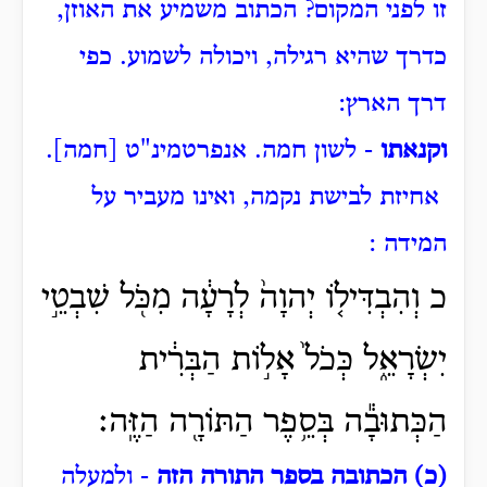
זו לפני המקום?
הכתוב משמיע את האוזן,
כדרך שהיא רגילה, ויכולה לשמוע.
כפי
דרך הארץ:
וקנאתו
- לשון חמה. אנפרטמינ"ט [חמה].
אחיזת לבישת נקמה, ואינו מעביר על
המידה :
כ וְהִבְדִּיל֤וֹ יְהוָה֙ לְרָעָ֔ה מִכֹּ֖ל שִׁבְטֵ֣י
יִשְׂרָאֵ֑ל כְּכֹל֙ אָל֣וֹת הַבְּרִ֔ית
הַכְּתוּבָ֕ה בְּסֵ֥פֶר הַתּוֹרָ֖ה הַזֶּֽה׃
(כ) הכתובה בספר התורה הזה
- ולמעלה