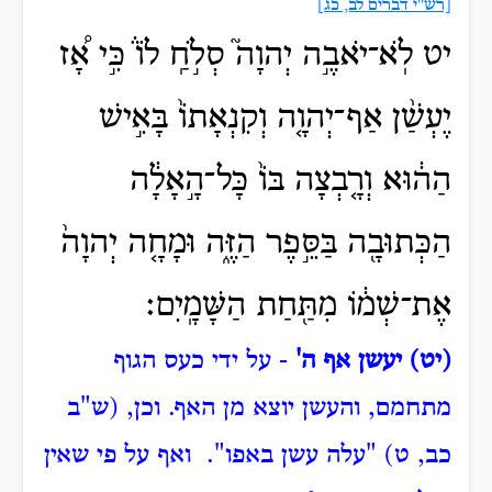
[רש"י דברים לב, כג]
יט לֹֽא־יֹאבֶ֣ה יְהוָה֮ סְלֹ֣חַֽ לוֹ֒ כִּ֣י אָ֠ז
יֶעְשַׁ֨ן אַף־יְהוָ֤ה וְקִנְאָתוֹ֙ בָּאִ֣ישׁ
הַה֔וּא וְרָ֤בְצָה בּוֹ֙ כָּל־הָ֣אָלָ֔ה
הַכְּתוּבָ֖ה בַּסֵּ֣פֶר הַזֶּ֑ה וּמָחָ֤ה יְהוָה֙
אֶת־שְׁמ֔וֹ מִתַּ֖חַת הַשָּׁמָֽיִם׃
(יט) יעשן אף ה'
- על ידי כעס הגוף
מתחמם, והעשן יוצא מן האף.
וכן, (ש"ב
כב, ט) "עלה עשן באפו".
ואף על פי שאין