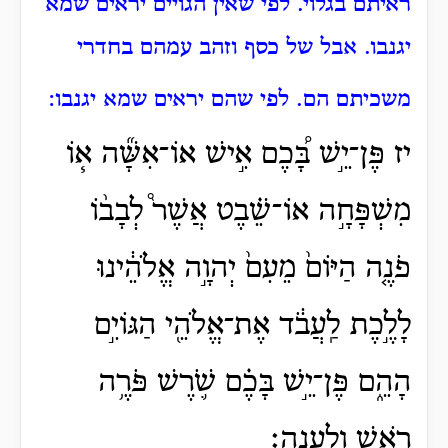
ראיתם בגלוי.
לפי שאין הגויים יראים שמא
יגנבו.
אבל של כסף וזהב עמהם בחדרי
משכיתם הם.
לפי שהם יראים שמא יגנבו:
יז פֶּן־יֵ֣שׁ בָּ֠כֶם אִ֣ישׁ אוֹ־אִשָּׁ֞ה א֧וֹ
מִשְׁפָּחָ֣ה אוֹ־שֵׁ֗בֶט אֲשֶׁר֩ לְבָב֨וֹ
פֹנֶ֤ה הַיּוֹם֙ מֵעִם֙ יְהוָ֣ה אֱלֹהֵ֔ינוּ
לָלֶ֣כֶת לַֽעֲבֹ֔ד אֶת־אֱלֹהֵ֖י הַגּוֹיִ֣ם
הָהֵ֑ם פֶּן־יֵ֣שׁ בָּכֶ֗ם שֹׁ֛רֶשׁ פֹּרֶ֥ה
רֹ֖אשׁ וְלַֽעֲנָֽה׃