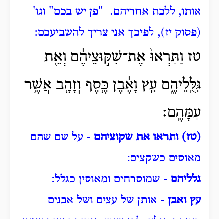
אותו, ללכת אחריהם.
"פן יש בכם" וגו'
(פסוק יז), לפיכך אני צריך להשביעכם:
טז וַתִּרְאוּ֙ אֶת־שִׁקּ֣וּצֵיהֶ֔ם וְאֵ֖ת
גִּלֻּֽלֵיהֶ֑ם עֵ֣ץ וָאֶ֔בֶן כֶּ֥סֶף וְזָהָ֖ב אֲשֶׁ֥ר
עִמָּהֶֽם׃
(טז) ותראו את שקוציהם
- על שם שהם
מאוסים כשקצים:
גלליהם
- שמוסרחים ומאוסין כגלל:
עץ ואבן
- אותן של עצים ושל אבנים