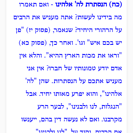
(כח) הנסתרת לה' אלהינו
- ואם תאמרו
מה בידינו לעשות?
אתה מעניש את הרבים
על הרהורי היחיד?
שנאמר, (פסוק יז) "פן
יש בכם איש" וגו'.
ואחר כך, (פסוק כא)
"וראו את מכות הארץ ההיא".
והלא אין
אדם יודע טמונותיו של חברו?
אין אני
מעניש אתכם על הנסתרות.
שהן "לה'
אלהינו", והוא יפרע מאותו יחיד.
אבל
"הנגלות, לנו ולבנינו", לבער הרע
מקרבנו.
ואם לא נעשה דין בהם, ייענשו
את הרבים.
נקוד על, "לנו ולבנינו",