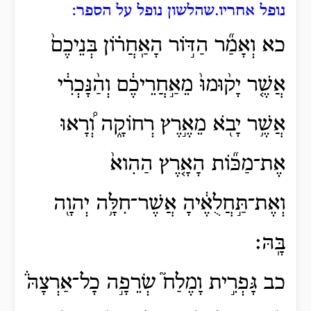
נופל אחריו.
שהלשון נופל על הספר:
כא וְאָמַ֞ר הַדּ֣וֹר הָאַֽחֲר֗וֹן בְּנֵיכֶם֙
אֲשֶׁ֤ר יָק֨וּמוּ֙ מֵאַ֣חֲרֵיכֶ֔ם וְהַ֨נָּכְרִ֔י
אֲשֶׁ֥ר יָבֹ֖א מֵאֶ֣רֶץ רְחוֹקָ֑ה וְ֠רָאוּ
אֶת־מַכּ֞וֹת הָאָ֤רֶץ הַהִוא֙
וְאֶת־תַּ֣חֲלֻאֶ֔יהָ אֲשֶׁר־חִלָּ֥ה יְהוָ֖ה
בָּֽהּ׃
כב גָּפְרִ֣ית וָמֶלַח֮ שְׂרֵפָ֣ה כָל־אַרְצָהּ֒