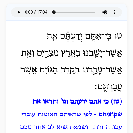
טו כִּֽי־אַתֶּ֣ם יְדַעְתֶּ֔ם אֵ֥ת
אֲשֶׁר־יָשַׁ֖בְנוּ בְּאֶ֣רֶץ מִצְרָ֑יִם וְאֵ֧ת
אֲשֶׁר־עָבַ֛רְנוּ בְּקֶ֥רֶב הַגּוֹיִ֖ם אֲשֶׁ֥ר
עֲבַרְתֶּֽם׃
(טו) כי אתם ידעתם וגו' ותראו את
שקוציהם
- לפי שראיתם האומות עובדי
עבודה זרה.
ושמא השיא לב אחד מכם