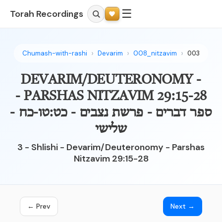
☰
Torah Recordings
Chumash-with-rashi
Devarim
008_nitzavim
003
DEVARIM/DEUTERONOMY -
PARSHAS NITZAVIM 29:15-28 -
ספר דברים - פרשת נצבים - כט:טו-כח -
שלישי
3 - Shlishi - Devarim/Deuteronomy - Parshas
Nitzavim 29:15-28
← Prev
Next →