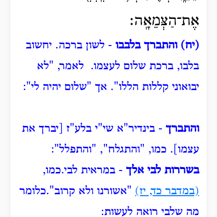
אֶת־הַצְּמֵאָֽה׃
(יח) והתברך בלבבו
- לשון ברכה.
יחשוב
בלבו, ברכת שלום לעצמו.
לאמר, "לא
יבואוני קללות הללו".
אך "שלום יהיה לי":
והתברך
- בינדיר"א שי"י בלע"ז [יברך את
עצמו].
כמו, "והתגלח", "והתפלל":
בשררות לבי אלך
- במראית לבי.
כמו,
(במדבר כד, יז)
"אשורנו ולא קרוב".
כלומר
מה שלבי רואה לעשות: