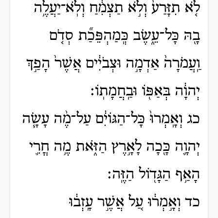
לֹ֤א תִזָּרַע֙ וְלֹ֣א תַצְמִ֔חַ וְלֹֽא־יַעֲלֶ֥ה
בָ֖הּ כָּל־עֵ֑שֶׂב כְּֽמַהְפֵּכַ֞ת סְדֹ֤ם
וַֽעֲמֹרָה֙ אַדְמָ֣ה וּצְבֹיִ֔ים אֲשֶׁר֙ הָפַ֣ךְ
יְהוָ֔ה בְּאַפּ֖וֹ וּבַֽחֲמָתֽוֹ׃
כג וְאָֽמְרוּ֙ כָּל־הַגּוֹיִ֔ם עַל־מֶ֨ה עָשָׂ֧ה
יְהוָ֛ה כָּ֖כָה לָאָ֣רֶץ הַזֹּ֑את מֶ֥ה חֳרִ֛י
הָאַ֥ף הַגָּד֖וֹל הַזֶּֽה׃
כד וְאָ֣מְר֔וּ עַ֚ל אֲשֶׁ֣ר עָֽזְב֔וּ