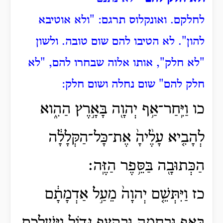
לחלקם.
ואונקלוס תרגם: "ולא אוטיבא
להון".
לא הטיבו להם שום טובה.
ולשון
"לא חלק", אותו אלוה שבחרו להם, "לא
חלק להם" שום נחלה ושום חלק:
כו וַיִּֽחַר־אַ֥ף יְהוָ֖ה בָּאָ֣רֶץ הַהִ֑וא
לְהָבִ֤יא עָלֶ֨יהָ֙ אֶת־כָּל־הַקְּלָלָ֔ה
הַכְּתוּבָ֖ה בַּסֵּ֥פֶר הַזֶּֽה׃
כז וַיִּתְּשֵׁ֤ם יְהוָה֙ מֵעַ֣ל אַדְמָתָ֔ם