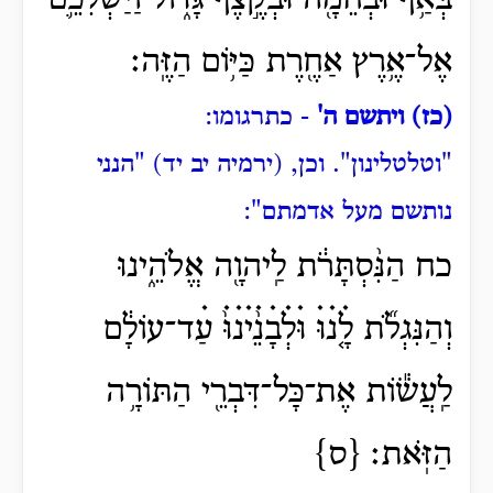
בְּאַ֥ף וּבְחֵמָ֖ה וּבְקֶ֣צֶף גָּד֑וֹל וַיַּשְׁלִכֵ֛ם
אֶל־אֶ֥רֶץ אַחֶ֖רֶת כַּיּ֥וֹם הַזֶּֽה׃
(כז) ויתשם ה'
- כתרגומו:
"וטלטלינון".
וכן, (ירמיה יב יד) "הנני
נותשם מעל אדמתם":
כח הַנִּ֨סְתָּרֹ֔ת לַֽיהוָ֖ה אֱלֹהֵ֑ינוּ
וְהַנִּגְלֹ֞ת לָ֤ׄנׄוּׄ וּׄלְׄבָׄנֵ֨ׄיׄנׄוּ֙ׄ עַׄד־עוֹלָ֔ם
לַֽעֲשׂ֕וֹת אֶת־כָּל־דִּבְרֵ֖י הַתּוֹרָ֥ה
הַזֹּֽאת׃ {ס}