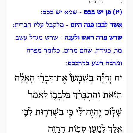
(יז) פן יש בכם
- שמא יש בכם:
אשר לבבו פנה היום
- מלקבל עליו הברית:
שרש פרה ראש ולענה
- שרש מגדל עשב
מר, כגידין. שהם מרים.
כלומר מפרה
ומרבה רשע בקרבכם:
יח וְהָיָ֡ה בְּשָׁמְעוֹ֩ אֶת־דִּבְרֵ֨י הָֽאָלָ֜ה
הַזֹּ֗את וְהִתְבָּרֵ֨ךְ בִּלְבָב֤וֹ לֵאמֹר֙
שָׁל֣וֹם יִֽהְיֶה־לִּ֔י כִּ֛י בִּשְׁרִר֥וּת לִבִּ֖י
אֵלֵ֑ךְ לְמַ֛עַן סְפ֥וֹת הָֽרָוָ֖ה