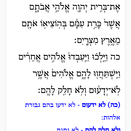
אֶת־בְּרִ֥ית יְהוָ֖ה אֱלֹהֵ֣י אֲבֹתָ֑ם
אֲשֶׁר֙ כָּרַ֣ת עִמָּ֔ם בְּהֽוֹצִיא֥וֹ אֹתָ֖ם
מֵאֶ֥רֶץ מִצְרָֽיִם׃
כה וַיֵּֽלְכ֗וּ וַיַּֽעַבְדוּ֙ אֱלֹהִ֣ים אֲחֵרִ֔ים
וַיִּֽשְׁתַּחֲו֖וּ לָהֶ֑ם אֱלֹהִים֙ אֲשֶׁ֣ר
לֹֽא־יְדָע֔וּם וְלֹ֥א חָלַ֖ק לָהֶֽם׃
(כה) לא ידעום
- לא ידעו בהם גבורת
אלהות:
ולא חלק להם
- לא נתנם