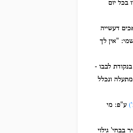
בכל יום
אכים דעשייה
י: "אין לך
נקודת לבבו -
מתעלה ונכלל
ע"פ: מי
)
 בבחי' גילוי