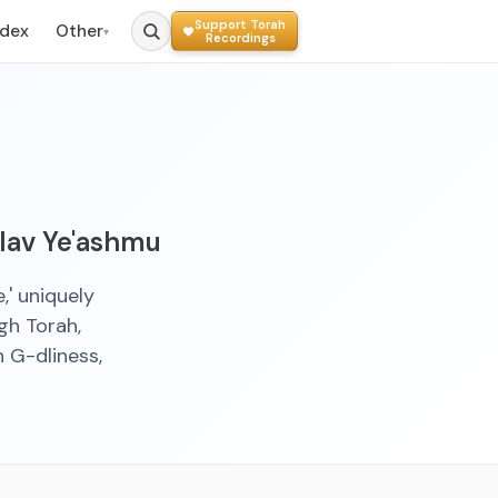
Support Torah
ndex
Other
▾
Recordings
lav Ye'ashmu
,' uniquely
gh Torah,
n G-dliness,