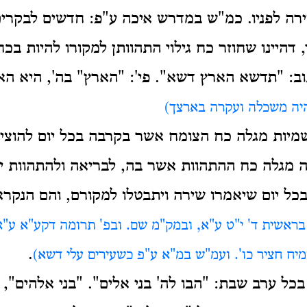
רה לפניו.
כמ"ש במדרש איכה ע"פ: חדשים לבקרים
דהיינו שחוזר כח גילוי התהוותן למקורו להיות בכח
ב: "תדשא הארץ דשא". פי': "הארץ" בה', היא האר
יה משכלה ועקרה בארצך)
מיות
מגלה כח הצומח אשר בקרבה בכל יום להוציא
ה מגלה כח ההתהוות אשר בה, לבריאה ולהתהוות יש
כל יום שיאמרו שירה ויתבטלו למקורם, והם הנקר
בראשית ד' י"ט ע"א, ובמק"מ שם. ובפ' תרומה דקע"א ע"א. 
.
מיח חציר כו'. ועמ"ש במ"א ע"פ כשעירים עלי דשא)
 בכל ערב שבת: "הבו לה' בני אלים". "בני אלהים"