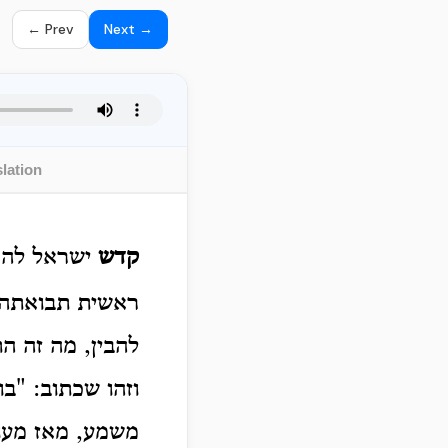
← Prev
Next →
lation
קדש
ישראל לה' ר
ראשית תבואתה 
להבין, מה זה 
וזהו שכתוב: "ב
משמע, מאז מעול