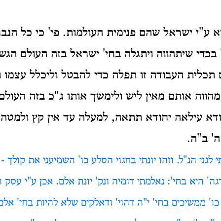
וא ע"י ישראל שהם פנימית העולמות. פי' כי כל הנב
בכדי שיתהווה ויתגלה בחי' ישראל בזה העולם הגשמ
ם תכלית העבודה זו תפלה כדי להבטל וליכלל עצמו 
מהווה אותם מאין ליש ולימשך
אותו ג"כ בזה העולם
ודא עילאה יחודא תתאה, למעלה עד אין קץ ולמטה 
' ב"ה.
לגני הנ"ל. וזהו יונתי בחגוי הסלע כו' השמיעני את קולך -
' היא בחי': נאלמתי דומיה ונק' יונת אלם. אכן ע"י עסק 
ו' ממשיכים בחי' י"ה דהוי' ודאלקים שלא להיות בחי' אל