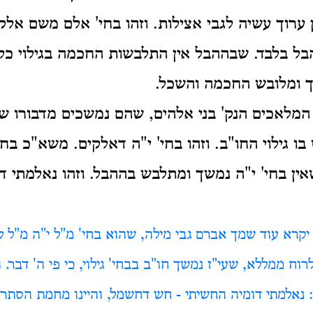
 ערוך עשיה לגבי אצילות. וזהו בחי' אלם משם אלק
 הבל בלבד. שבההבל אין התלבשות החכמה בגילוי כ
ך ומלובש החכמה והשכל.
 המלאכים הנק' בני אלהים, שהם נמשכים מדבורו ש
ו גילוי החו"ב. וזהו בחי' י"ה דאלקים. משא"כ בחי
אין בחי' י"ה נמשך ומתלבש בההבל. וזהו נאלמתי דו
קרא עוד שמך אברם גבי מילה, שהוא בחי' מ"ל י"ה מ"ל לשון
 לרוח ממללא, שעי"ז נמשך חו"ב בבחי' גילוי, כי פי ה' דבר.
: נאלמתי דומיה החשיתי - חש דחשמל, והיינו מחמת הסתר 