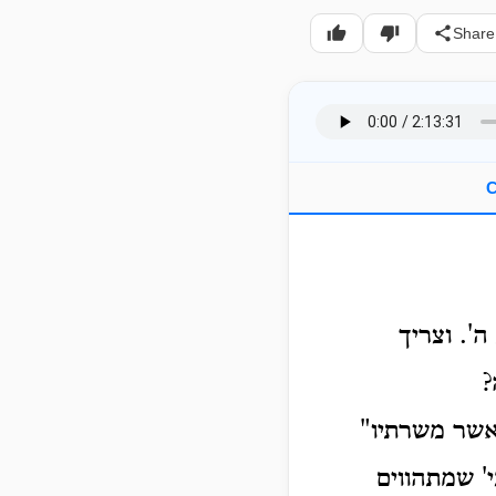
Share
C
ה'.
וצריך
?
ואשר משרתיו"
' שמתהווים