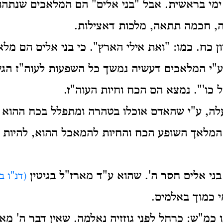
י בראשית. אבל "בני אלים" הם המלאכים שנתהוו 
ה, חכמה תתאה, מלכות דאצילות.
ון כח. כמו: "ואת אילי הארץ". כי בני אלים הם מל
"י המלאכים דעשיה נמשך כל השפעות לעוה"ז הגשמ
 כו'". נמצא הם הכח וחיות העוה"ז.
, ע"י שהאדם אוכלו בטהרה ומתפלל בכח ההוא ב
המלאך השופע הכח והחיות להמאכל ההוא, להיות 
בני אלים חסר ה'. שהוא ע"ד מארז"ל בגיטין
(דנ"ו ב'
י כמוך באלמים.
נו כמ"ש: כרחל לפני גוזזיה נאלמה. שאין דבר ה' מאיר