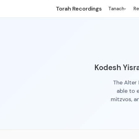
Torah Recordings
Tanach
R
▾
Kodesh Yisr
The Alter 
able to 
mitzvos, an