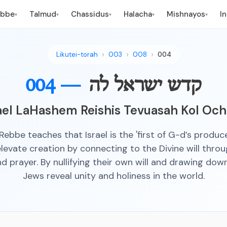
ebbe
Talmud
Chassidus
Halacha
Mishnayos
I
▾
▾
▾
▾
▾
Likutei-torah
003
008
004
קדש ישראל לה
004 —
ael LaHashem Reishis Tevuasah Kol Och
Rebbe teaches that Israel is the 'first of G-d’s produce
elevate creation by connecting to the Divine will throu
d prayer. By nullifying their own will and drawing dow
Jews reveal unity and holiness in the world.