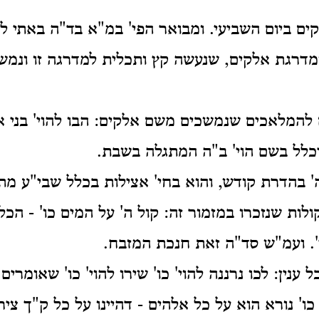
ים ביום השביעי. ומבואר הפי' במ"א בד"ה באתי לגני
דרגת אלקים, שנעשה קץ ותכלית למדרגה זו ונמשך
 להמלאכים שנמשכים משם אלקים: הבו להוי' בני אל
כלל בשם הוי' ב"ה המתגלה בשבת.
ה' בהדרת קודש, והוא בחי' אצילות בכלל שבי"ע מתע
' קולות שנזכרו במזמור זה: קול ה' על המים כו' - ה
'. ועמ"ש סד"ה זאת חנכת המזבח.
ל ענין: לכו נרננה להוי' כו' שירו להוי' כו' שאומר
' כו' נורא הוא על כל אלהים - דהיינו על כל ק"ך צי