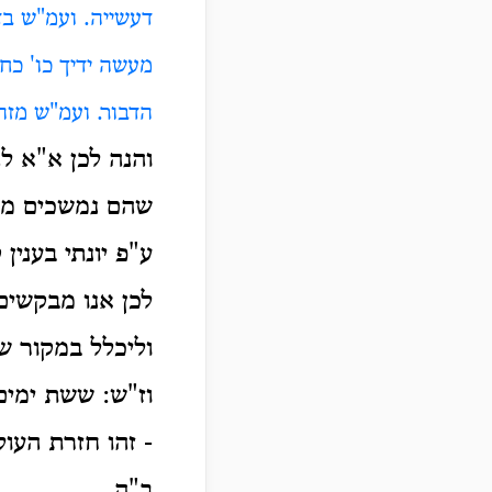
דעשייה. ועמ"ש בד
מעשה ידיך כו' כח 
הדבור. ועמ"ש מזה
והנה לכן א"א ל
שהם נמשכים מפ
ע"פ יונתי בענין 
לכן אנו מבקשים:
וליכלל במקור שם
וז"ש: ששת ימים
- זהו חזרת העו
ב"ה.