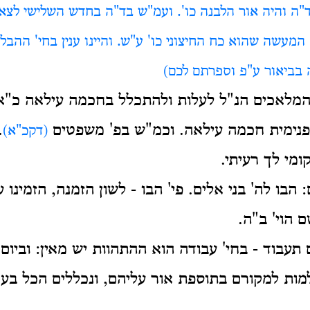
"ה והיה אור הלבנה כו'. ועמ"ש בד"ה בחדש השלישי לצאת 
המעשה שהוא כח החיצוני כו' ע"ש. והיינו ענין בחי' ההב
 בביאור ע"פ וספרתם לכם)
המלאכים הנ"ל לעלות ולהתכלל בחכמה עילאה כ"א
נימית חכמה עילאה. וכמ"ש בפ' משפטים
.
(דקכ"א)
קומי לך רעיתי.
 הבו לה' בני אלים. פי' הבו - לשון הזמנה, הזמינו
 הוי' ב"ה.
 תעבוד - בחי' עבודה הוא ההתהוות יש מאין: וביום
למות למקורם בתוספת אור עליהם, ונכללים הכל בעצ