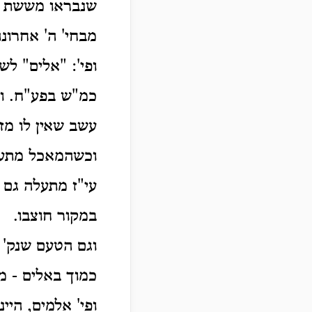
שנבראו מששת ימ
מבחי' ה' אחרונ
ופי': "אלים" לש
כמ"ש בפע"ח. וע
עשב שאין לו מזל
וכשהמאכל מתעלה
עי"ז מתעלה גם 
במקור חוצבו.
וגם הטעם שנק' 
כמוך באלים - מ
ופי' אלמים, היי