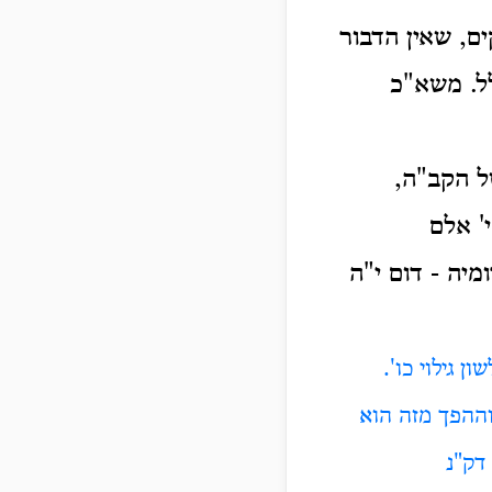
ים, שאין הדבור
לל. משא"כ
ל הקב"ה,
' אלם
מיה - דום י"ה
 גילוי כו'.
 וההפך מזה הוא
דק"נ