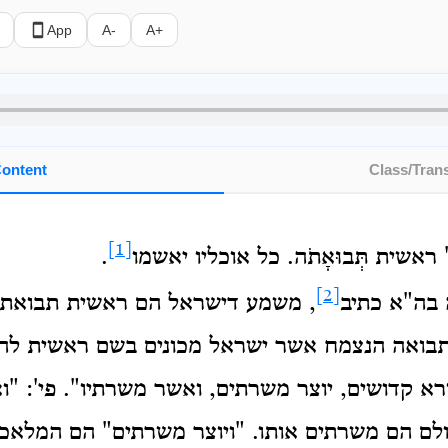
App
A-
A+
ontent
Class/Trans
[1]
אשית תְּבוּאָתֹה. כל אוכליו יאשמו
.
[2]
בה"א כתיב
, משמע דישראל הם ראשית תבואת 
התבואה הנצמח אשר ישראל מכונים בשם ראשית לה
ורא קדושים, יוצר משרתים, ואשר משרתיו".
פי': "
ם הם משרתים אותו. "ויוצר משרתים" הם המלאכי