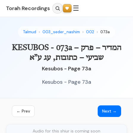
☰
Torah Recordings
Talmud
003_seder_nashim
002
073a
KESUBOS - 073a – המדיר – פרק
שביעי – כתובות, עג ע”א
Kesubos - Page 73a
Kesubos - Page 73a
← Prev
Next →
Audio for this shiur is coming soon