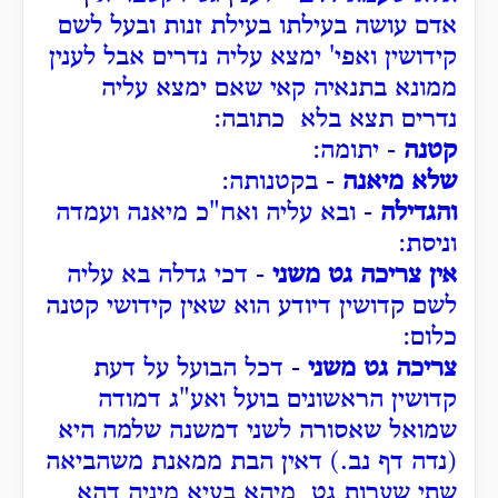
אדם עושה בעילתו בעילת זנות ובעל לשם
קידושין ואפי' ימצא עליה נדרים אבל לענין
ממונא בתנאיה קאי שאם ימצא עליה
נדרים תצא בלא כתובה:
קטנה
- יתומה:
שלא מיאנה
- בקטנותה:
והגדילה
- ובא עליה ואח"כ מיאנה ועמדה
וניסת:
אין צריכה גט משני
- דכי גדלה בא עליה
לשם קדושין דיודע הוא שאין קידושי קטנה
כלום:
צריכה גט משני
- דכל הבועל על דעת
קדושין הראשונים בועל ואע"ג דמודה
שמואל שאסורה לשני דמשנה שלמה היא
(נדה דף נב.) דאין הבת ממאנת משהביאה
שתי שערות גט מיהא בעיא מיניה דהא